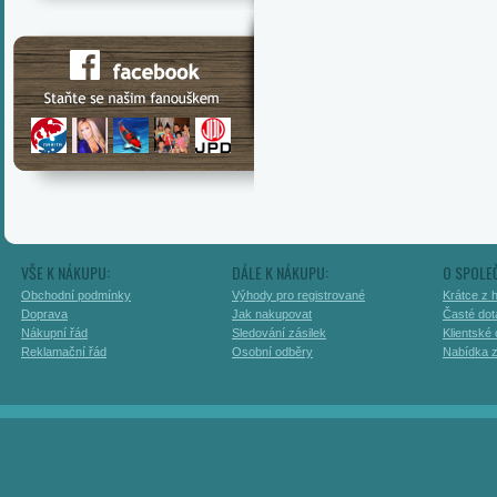
VŠE K NÁKUPU:
DÁLE K NÁKUPU:
O SPOLE
Obchodní podmínky
Výhody pro registrované
Krátce z h
Doprava
Jak nakupovat
Časté dot
Nákupní řád
Sledování zásilek
Klientské
Reklamační řád
Osobní odběry
Nabídka 