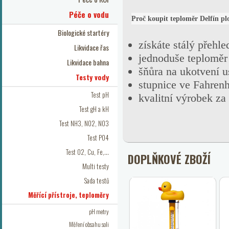
Péče o vodu
Proč koupit teploměr Delfín pl
Biologické startéry
získáte stálý přehle
Likvidace řas
jednoduše teploměr
Likvidace bahna
šňůra na ukotvení
u
Testy vody
stupnice ve Fahrenh
Test pH
kvalitní výrobek za
Test gH a kH
Test NH3, NO2, NO3
Test PO4
Test O2, Cu, Fe,...
DOPLŇKOVÉ ZBOŽÍ
Multi testy
Sada testů
Měřící přístroje, teploměry
pH metry
Měření obsahu soli