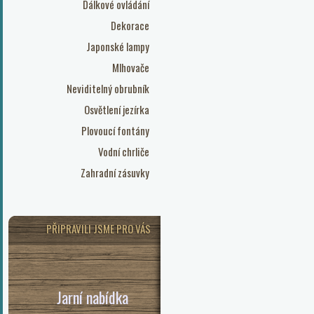
Dálkové ovládání
Dekorace
Japonské lampy
Mlhovače
Neviditelný obrubník
Osvětlení jezírka
Plovoucí fontány
Vodní chrliče
Zahradní zásuvky
PŘIPRAVILI JSME PRO VÁS
Jarní nabídka