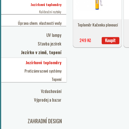
Jezírkové teploměry
Kalibrační roztoky
Úprava chem. vlastností vody
Teploměr Kačenka plovoucí
UV lampy
249 Kč
Stavba jezírek
Jezírko v zimě, topení
Jezírkové teploměry
Protizámrazové systémy
Topení
Vzduchování
Výprodej a bazar
ZAHRADNÍ DESIGN