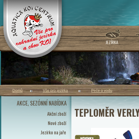
JEZÍRKA
Domů
Vše pro jezírka
Péče o vodu
AKCE, SEZÓNNÍ NABÍDKA
TEPLOMĚR VERL
Akční zboží
Nové zboží
Jezírko na jaře