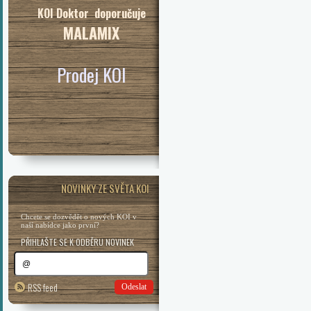
KOI Doktor doporučuje
MALAMIX
Prodej KOI
NOVINKY ZE SVĚTA KOI
Chcete se dozvědět o nových KOI v
naší nabídce jako první?
PŘIHLAŠTE SE K ODBĚRU NOVINEK
RSS feed
Odeslat