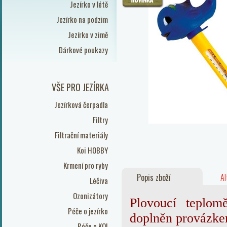
Jezírko v létě
Jezírko na podzim
Jezírko v zimě
Dárkové poukazy
VŠE PRO JEZÍRKA
Jezírková čerpadla
Filtry
Filtrační materiály
Koi HOBBY
Krmení pro ryby
Popis zboží
Al
Léčiva
Ozonizátory
Plovoucí teplom
Péče o jezírko
doplněn provázke
Péče o KOI