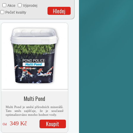
Akce
Výprodej
Hledej
Pečeť kvality
Multi Pond
Multi Pond je směsí přírodních minerálů.
Tato směs zajišťuje, že je současně
optimalizováno mnoho hodnot vody.
349 Kč
Koupit
Od