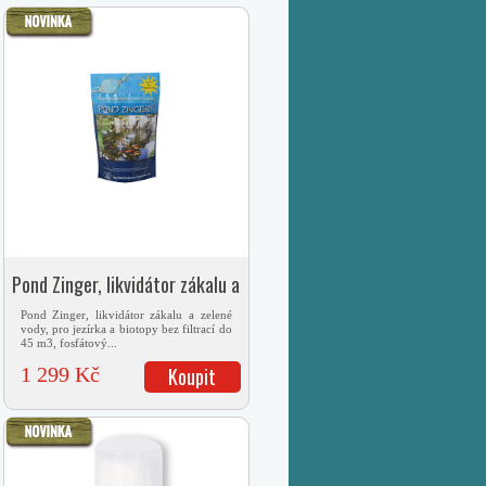
Pond Zinger, likvidátor zákalu a
zelené vody
Pond Zinger, likvidátor zákalu a zelené
vody, pro jezírka a biotopy bez filtrací do
45 m3, fosfátový...
1 299 Kč
Koupit