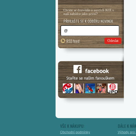
Chcete se dozvědět o nových KOI v
naší nabídce jako první?
PŘIHLAŠTE SE K ODBĚRU NOVINEK
RSS feed
Odeslat
VŠE K NÁKUPU:
DÁLE K NÁ
Obchodní podmínky
Výhody pro 