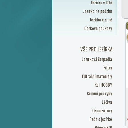
Jezírko v létě
Jezírko na podzim
Jezírko v zimě
Dárkové poukazy
VŠE PRO JEZÍRKA
Jezírková čerpadla
Filtry
Filtrační materiály
Koi HOBBY
Krmení pro ryby
Léčiva
Ozonizátory
Péče o jezírko
Péče o KOI