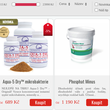
Cena
Název
15
Kč
23990
Kč
Novinka
Náš tip
-5%
Aqua-5 Dry™ mikrobakterie
Phosphat Minus
NEJLEPŠÍ NA TRHU! Aqua-5 Dry™ -
Dlouhodobý účinek proti růstu řas,
Originál! Vysoce koncentrované instantní
dlouhodobě váže z jezírka fosfáty,
sypké mikrobakterie, minerály a...
urychluje rozklad kalů. Účinná...
689 Kč
Koupit
1 190 Kč
Koupit
Od
Od