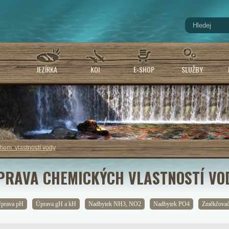
JEZÍRKA
KOI
E-SHOP
SLUŽBY
hem. vlastností vody
PRAVA CHEMICKÝCH VLASTNOSTÍ VOD
prava pH
Úprava gH a kH
Nadbytek NH3, NO2
Nadbytek PO4
Změkčovač