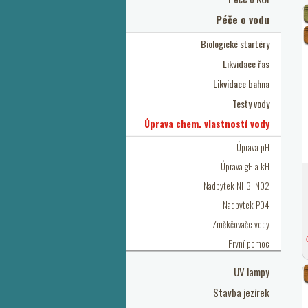
Péče o vodu
Biologické startéry
Likvidace řas
Likvidace bahna
Testy vody
Úprava chem. vlastností vody
Úprava pH
Úprava gH a kH
Nadbytek NH3, NO2
Nadbytek PO4
Změkčovače vody
První pomoc
UV lampy
Stavba jezírek