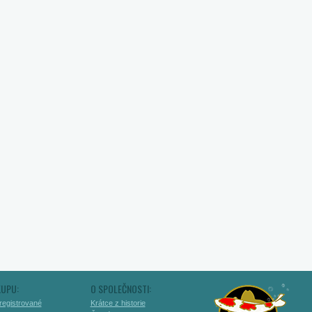
KUPU:
O SPOLEČNOSTI:
registrované
Krátce z historie