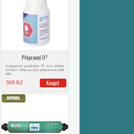
Přepravní O²
S přepravní pomůckou O² nyní můžete
své koi v sáčku na ryby přepravovat ještě
déle.
369 Kč
Koupit