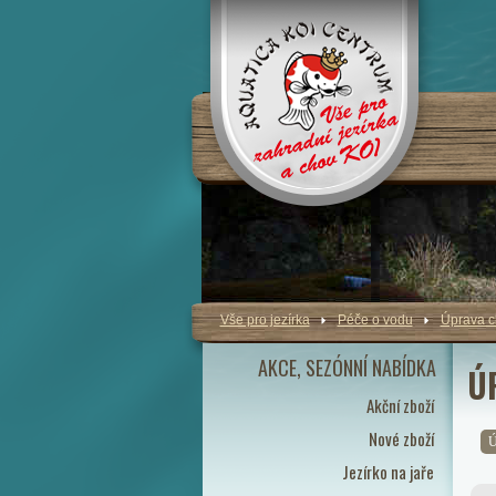
Vše pro jezírka
Péče o vodu
Úprava c
AKCE, SEZÓNNÍ NABÍDKA
Ú
Akční zboží
Nové zboží
Ú
Jezírko na jaře