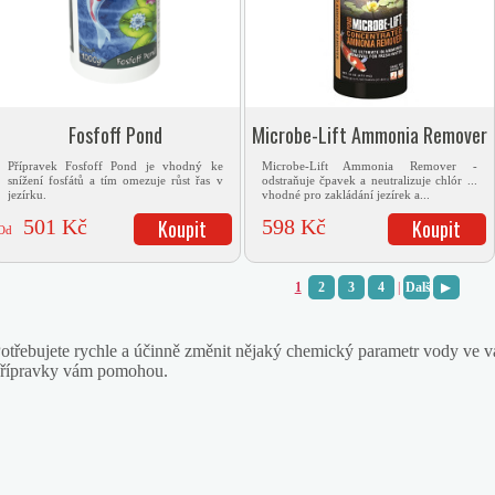
Fosfoff Pond
Microbe-Lift Ammonia Remover
1l
Přípravek Fosfoff Pond je vhodný ke
Microbe-Lift Ammonia Remover -
snížení fosfátů a tím omezuje růst řas v
odstraňuje čpavek a neutralizuje chlór ...
jezírku.
vhodné pro zakládání jezírek a...
501 Kč
Koupit
598 Kč
Koupit
Od
1
2
3
4
|
Další
▶
otřebujete rychle a účinně změnit nějaký chemický parametr vody ve 
řípravky vám pomohou.