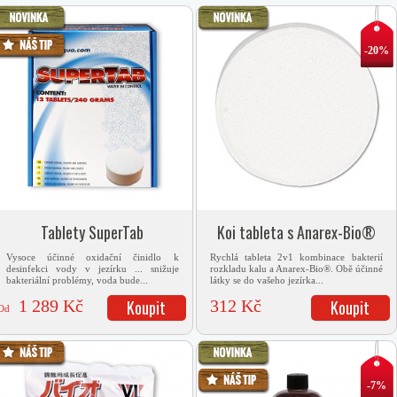
-20%
Tablety SuperTab
Koi tableta s Anarex-Bio®
Vysoce účinné oxidační činidlo k
Rychlá tableta 2v1 kombinace bakterií
desinfekci vody v jezírku ... snižuje
rozkladu kalu a Anarex-Bio®. Obě účinné
bakteriální problémy, voda bude...
látky se do vašeho jezírka...
1 289 Kč
Koupit
312 Kč
Koupit
Od
-7%