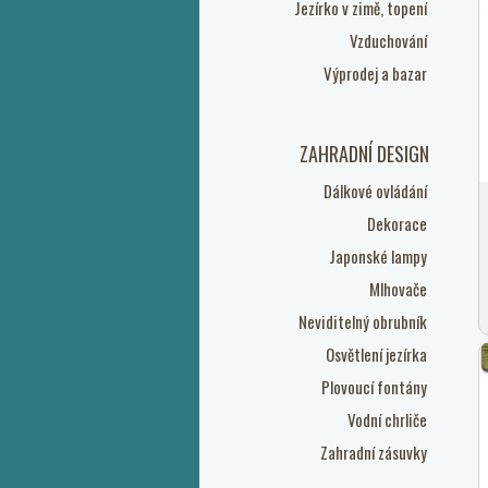
Jezírko v zimě, topení
Vzduchování
Výprodej a bazar
ZAHRADNÍ DESIGN
Dálkové ovládání
Dekorace
Japonské lampy
Mlhovače
Neviditelný obrubník
Osvětlení jezírka
Plovoucí fontány
Vodní chrliče
Zahradní zásuvky