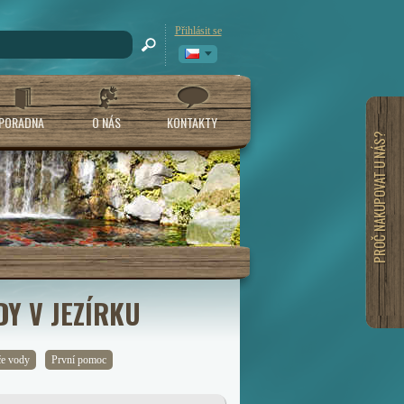
Přihlásit se
PORADNA
O NÁS
KONTAKTY
PROČ NAKUPOVAT U NÁS?
Y V JEZÍRKU
e vody
První pomoc