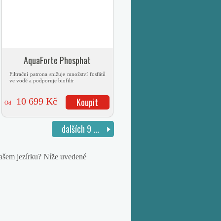
AquaForte Phosphat
Filtrační patrona snižuje množství fosfátů
ve vodě a podporuje biofiltr
10 699 Kč
Koupit
Od
dalších 9 ...
vašem jezírku? Níže uvedené