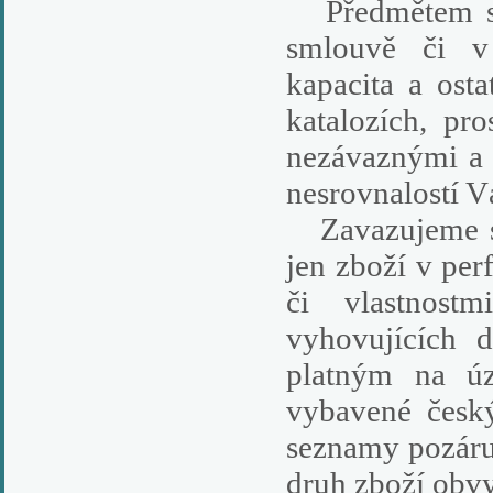
Předmětem sml
smlouvě či v
kapacita a ost
katalozích, pr
nezávaznými a 
nesrovnalostí 
Zavazujeme se
jen zboží v per
či vlastnos
vyhovujících 
platným na úz
vybavené český
seznamy pozáruč
druh zboží obvy