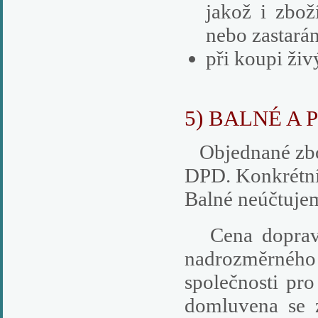
jakož i zbož
nebo zastarán
při koupi živ
5) BALNÉ A
Objednané zbož
DPD. Konkrétní
Balné neúčtuje
Cena dopravy 
nadrozměrného 
společnosti pr
domluvena se 