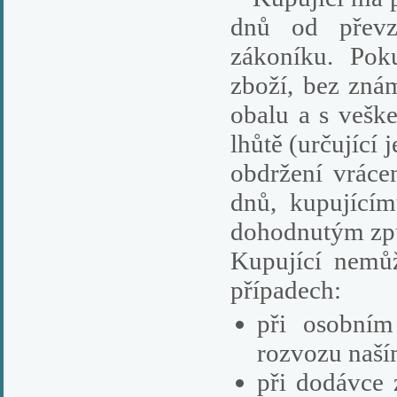
dnů od převz
zákoníku. Pok
zboží, bez zná
obalu a s vešk
lhůtě (určující
obdržení vráce
dnů, kupujícím
dohodnutým zp
Kupující nemů
případech:
při osobním
rozvozu naší
při dodávce 