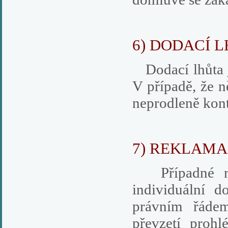
6) DODACÍ 
Dodací lhůta j
V případě, že 
neprodleně kont
7) REKLAMA
Případné rek
individuální 
právním řádem
převzetí prohl