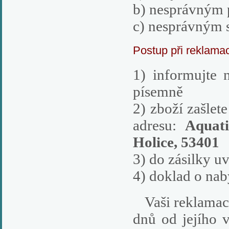
b) nesprávným 
c) nesprávným 
Postup při reklamac
1) informujte 
písemně
2) zboží zašlet
adresu:
Aquat
Holice, 53401
3) do zásilky u
4) doklad o na
Vaši reklamaci 
dnů od jejího v