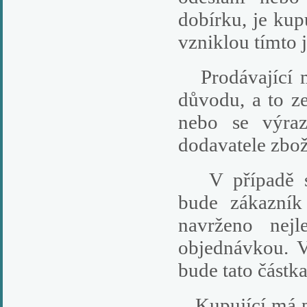
dobírku, je kup
vzniklou tímto 
Prodávající m
důvodu, a to z
nebo se výra
dodavatele zbož
V případě sto
bude zákazník
navrženo nejl
objednávkou. V
bude tato částk
Kupující má pr