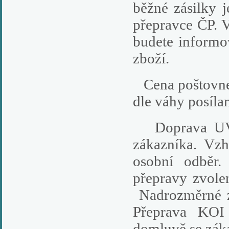
běžné zásilky 
přepravce ČP. V
budete informo
zboží.
Cena poštovného
dle váhy posílan
Doprava UV la
zákazníka. Vz
osobní odběr.
přepravy zvol
Nadrozměrné zb
Přeprava KOI 
domluvě se zák