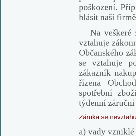
poškození. Pří
hlásit naší fir
Na veškeré zb
vztahuje zákonn
Občanského zák
se vztahuje p
zákazník nakup
řízena Obcho
spotřební zbož
týdenní záruční
Záruka se nevztahu
a) vady vznikl