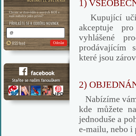
1) VŠEOBEC
Chcete se dozvědět o nových KOI v
Kupující učin
naší nabídce jako první?
PŘIHLAŠTE SE K ODBĚRU NOVINEK
akceptuje pr
vyhlášené pr
RSS feed
Odeslat
prodávajícím 
které jsou záro
2) OBJEDNÁN
Nabízíme vám 
kde můžete na
jednoduše a po
e-mailu, nebo i