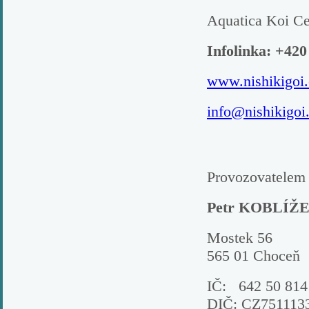
Aquatica Koi Ce
Infolinka: +420
www.nishikigoi.
info@nishikigoi
Provozovatelem 
Petr KOBLÍŽ
Mostek 56
565 01 Choceň
IČ: 642 50 814
DIČ: CZ751113