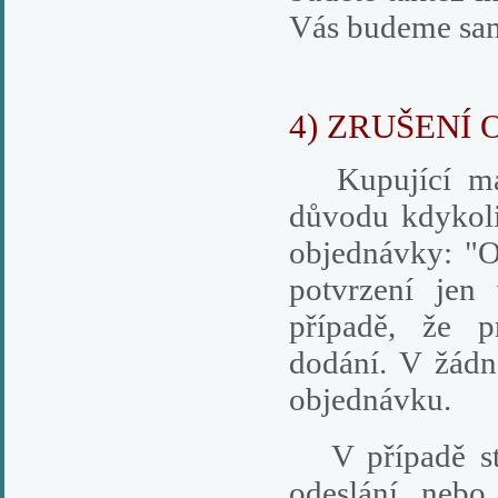
Vás budeme sam
4) ZRUŠENÍ
Kupující má p
důvodu kdykoli
objednávky: "O
potvrzení jen
případě, že p
dodání. V žádn
objednávku.
V případě sto
odeslání nebo