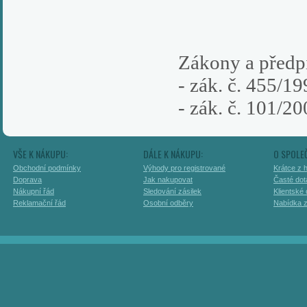
Zákony a předp
- zák. č. 455/1
- zák. č. 101/2
VŠE K NÁKUPU:
DÁLE K NÁKUPU:
O SPOLE
Obchodní podmínky
Výhody pro registrované
Krátce z h
Doprava
Jak nakupovat
Časté dot
Nákupní řád
Sledování zásilek
Klientské
Reklamační řád
Osobní odběry
Nabídka 