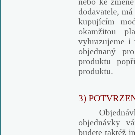
nebo ke změně 
dodavatele, má
kupujícím mod
okamžitou pla
vyhrazujeme i 
objednaný pr
produktu pop
produktu.
3) POTVRZE
Objednávka 
objednávky vá
budete taktéž i