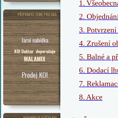
1. Všeobecn
PŘIPRAVILI JSME PRO VÁS
2. Objednán
3. Potvrzen
Jarní nabídka
4. Zrušení 
KOI Doktor doporučuje
5. Balné a p
MALAMIX
6. Dodací lh
Prodej KOI
7. Reklamac
8. Akce
NOVINKY ZE SVĚTA KOI