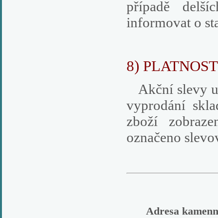
případě delší
informovat o st
8) PLATNOS
Akční slevy u z
vyprodání skla
zboží zobraze
označeno slevo
Adresa kamenn