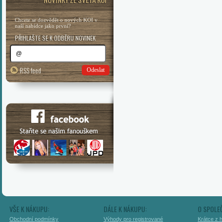
Chcete se dozvědět o nových KOI v
naší nabídce jako první?
PŘIHLAŠTE SE K ODBĚRU NOVINEK
RSS feed
Odeslat
VŠE K NÁKUPU:
DÁLE K NÁKUPU:
O SPOLE
Obchodní podmínky
Výhody pro registrované
Krátce z h