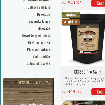
549 Kč
Koup
Od
Dálkové ovládání
Dekorace
Japonské lampy
Mlhovače
Neviditelný obrubník
Osvětlení jezírka
Plovoucí fontány
Vodní chrliče
Zahradní zásuvky
KOI360 Pro Swim
Plovoucí krmivo pro koi kapry s pel
PŘIPRAVILI JSME PRO VÁS
o velikosti 4,5 mm pro optimální r
ideální na jaro, léto a...
449 Kč
Koup
Od