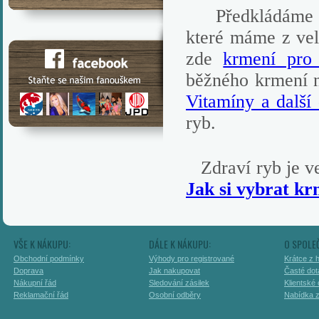
Předkládáme vá
které máme z vel
zde
krmení pro
běžného krmení n
Vitamíny a další
ryb.
Zdraví ryb je ve
Jak si vybrat k
VŠE K NÁKUPU:
DÁLE K NÁKUPU:
O SPOLE
Obchodní podmínky
Výhody pro registrované
Krátce z h
Doprava
Jak nakupovat
Časté dot
Nákupní řád
Sledování zásilek
Klientské
Reklamační řád
Osobní odběry
Nabídka 