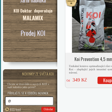
Jarní nabídka
KOI Doktor doporučuje
MALAMIX
Prodej KOI
Koi Prevention 4,5 m
Unikátní krmivo optimalizující růst v
Koi - zlepšující jejich imunitní sys
NOVINKY ZE SVĚTA KOI
trávení.
349 Kč
Koup
Od
Chcete se dozvědět o nových KOI v
naší nabídce jako první?
PŘIHLAŠTE SE K ODBĚRU NOVINEK
RSS feed
Odeslat