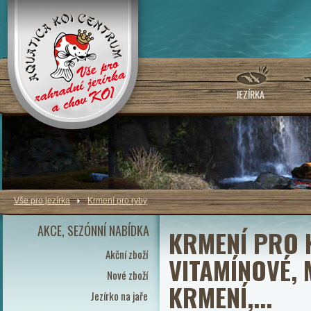
JEZÍRKA
Vše pro jezírka
Krmení pro ryby
AKCE, SEZÓNNÍ NABÍDKA
KRMENÍ PRO K
Akční zboží
VITAMÍNOVÉ, 
Nové zboží
KRMENÍ,...
Jezírko na jaře