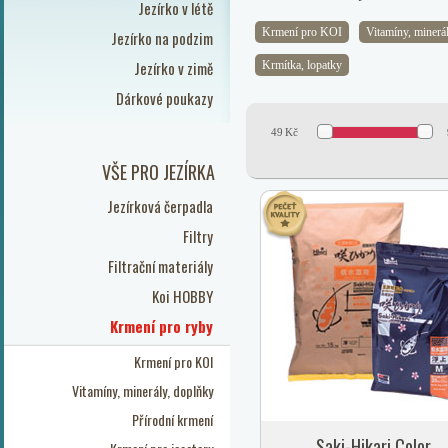
Jezírko v létě
Krmení pro KOI
Vitamíny, minerá
Jezírko na podzim
Jezírko v zimě
Krmítka, lopatky
Dárkové poukazy
49
Kč
VŠE PRO JEZÍRKA
Jezírková čerpadla
Filtry
Filtrační materiály
Koi HOBBY
Krmení pro ryby
Krmení pro KOI
Vitamíny, minerály, doplňky
Přírodní krmení
Saki-Hikari Color