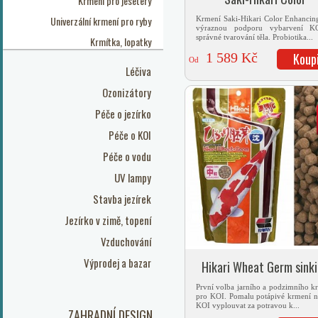
Krmení pro jesetery
Univerzální krmení pro ryby
Krmení Saki-Hikari Color Enhancin
výraznou podporu vybarvení K
správné tvarování těla. Probiotika...
Krmítka, lopatky
1 589 Kč
Koup
Od
Léčiva
Ozonizátory
Péče o jezírko
Péče o KOI
Péče o vodu
UV lampy
Stavba jezírek
Jezírko v zimě, topení
Vzduchování
Výprodej a bazar
Hikari Wheat Germ sink
První volba jarního a podzimního k
pro KOI. Pomalu potápivé krmení n
KOI vyplouvat za potravou k...
ZAHRADNÍ DESIGN