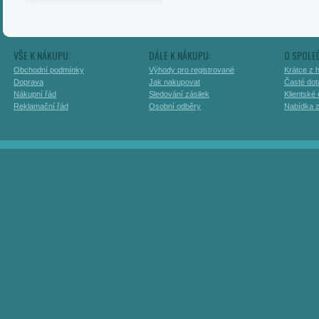
VŠE K NÁKUPU:
DÁLE K NÁKUPU:
O SPOLE
Obchodní podmínky
Výhody pro registrované
Krátce z h
Doprava
Jak nakupovat
Časté dot
Nákupní řád
Sledování zásilek
Klientské
Reklamační řád
Osobní odběry
Nabídka 