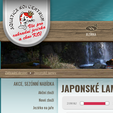
JEZÍRKA
Zahradní design
Japonské lampy
AKCE, SEZÓNNÍ NABÍDKA
JAPONSKÉ LA
Akční zboží
Nové zboží
2190
Kč
Jezírko na jaře