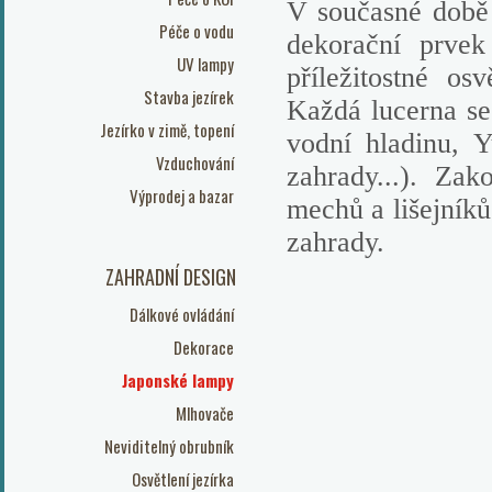
V současné době
Péče o vodu
dekorační prvek
UV lampy
příležitostné os
Stavba jezírek
Každá lucerna se
Jezírko v zimě, topení
vodní hladinu, 
Vzduchování
zahrady...). Zak
Výprodej a bazar
mechů a lišejníků
zahrady.
ZAHRADNÍ DESIGN
Dálkové ovládání
Dekorace
Japonské lampy
Mlhovače
Neviditelný obrubník
Osvětlení jezírka