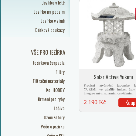
Jezírko v létě
Jezírko na podzim
Jezírko v zimě
Dárkové poukazy
VŠE PRO JEZÍRKA
Jezírková čerpadla
Filtry
Solar Active Yukimi
Filtrační materiály
Precizní ztvárnění japonské l
Koi HOBBY
YUKIMI ve zdařilé imitaci žul
integrovaným solárním osvětlením.
Krmení pro ryby
2 190 Kč
Koup
Léčiva
Ozonizátory
Péče o jezírko
Péče o KOI