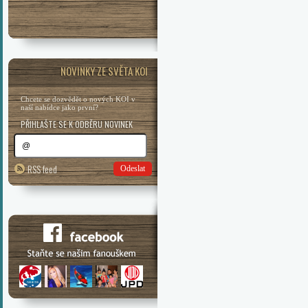
NOVINKY ZE SVĚTA KOI
Chcete se dozvědět o nových KOI v
naší nabídce jako první?
PŘIHLAŠTE SE K ODBĚRU NOVINEK
RSS feed
Odeslat