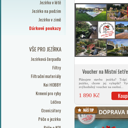
Jezírko v létě
Jezírko na podzim
Jezírko v zimě
Dárkové poukazy
VŠE PRO JEZÍRKA
Jezírková čerpadla
Filtry
Voucher na Místní šetře
Filtrační materiály
Plánujete stavbu jezírka? Tráp
Koi HOBBY
jezírko, chcete jej vylepšit? Vyu
zvýhodněný voucher na osobní...
Krmení pro ryby
1 890 Kč
Koup
Léčiva
Ozonizátory
Péče o jezírko
Péče o KOI