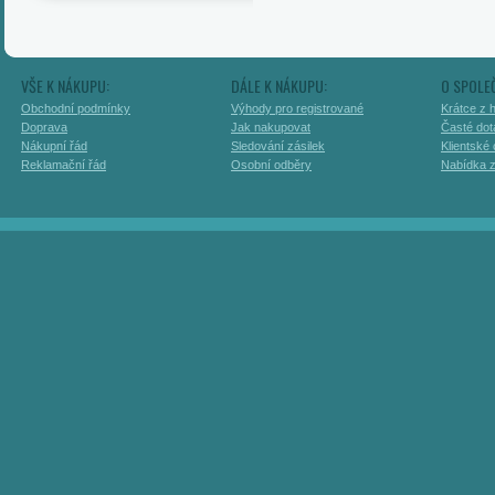
VŠE K NÁKUPU:
DÁLE K NÁKUPU:
O SPOLE
Obchodní podmínky
Výhody pro registrované
Krátce z h
Doprava
Jak nakupovat
Časté dot
Nákupní řád
Sledování zásilek
Klientské
Reklamační řád
Osobní odběry
Nabídka 