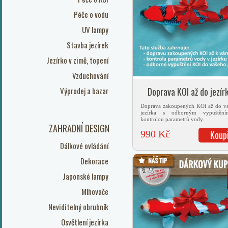
Péče o vodu
UV lampy
Stavba jezírek
Jezírko v zimě, topení
Vzduchování
Výprodej a bazar
Doprava KOI až do jezír
Doprava zakoupených KOI až do v
jezírka s odborným vypuštěn
kontrolou parametrů vody.
ZAHRADNÍ DESIGN
990 Kč
Koup
Dálkové ovládání
Dekorace
Japonské lampy
Mlhovače
Neviditelný obrubník
Osvětlení jezírka