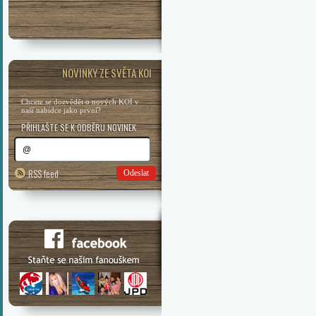
NOVINKY ZE SVĚTA KOI
Chcete se dozvědět o nových KOI v
naší nabídce jako první?
PŘIHLAŠTE SE K ODBĚRU NOVINEK
RSS feed
Odeslat