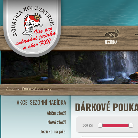
JEZÍRKA
Akce
Dárkové poukazy
AKCE, SEZÓNNÍ NABÍDKA
DÁRKOVÉ POUKA
Akční zboží
Nové zboží
500
Kč
Jezírko na jaře