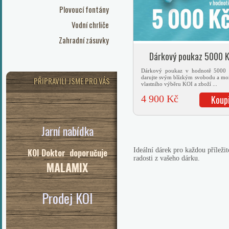
Plovoucí fontány
Vodní chrliče
Zahradní zásuvky
Dárkový poukaz 5000 
Dárkový poukaz v hodnotě 5000
darujte svým blízkým svobodu a mo
PŘIPRAVILI JSME PRO VÁS
vlastního výběru KOI a zboží ...
4 900 Kč
Koup
Jarní nabídka
Ideální dárek pro každou přílež
KOI Doktor doporučuje
radosti z vašeho dárku.
MALAMIX
Prodej KOI