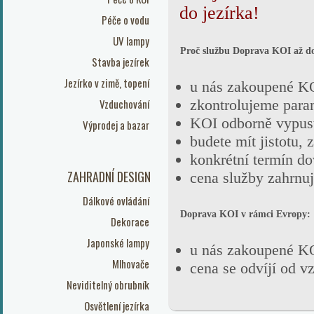
do jezírka!
Péče o vodu
UV lampy
Proč službu Doprava KOI až do 
Stavba jezírek
Jezírko v zimě, topení
u nás zakoupené KO
Vzduchování
zkontrolujeme para
KOI odborně vypus
Výprodej a bazar
budete mít jistotu,
konkrétní termín d
ZAHRADNÍ DESIGN
cena služby zahrnuj
Dálkové ovládání
Doprava KOI v rámci Evropy
:
Dekorace
Japonské lampy
u nás zakoupené KO
Mlhovače
cena se odvíjí od 
Neviditelný obrubník
Osvětlení jezírka