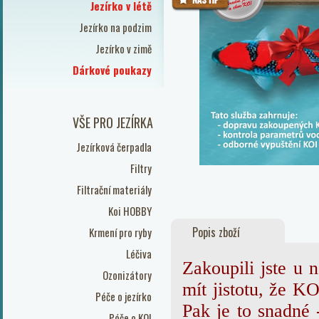
Jezírko v létě
Jezírko na podzim
Jezírko v zimě
Dárkové poukazy
VŠE PRO JEZÍRKA
Jezírková čerpadla
Filtry
Filtrační materiály
Koi HOBBY
Popis zboží
Krmení pro ryby
Léčiva
Zakoupili jste u
Ozonizátory
mít jistotu, že 
Péče o jezírko
Pak je to snadné
Péče o KOI