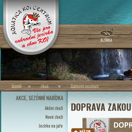
JEZÍRKA
Domů
Akce
Dárkové poukazy
AKCE, SEZÓNNÍ NABÍDKA
DOPRAVA ZAKOU
Akční zboží
Nové zboží
Jezírko na jaře