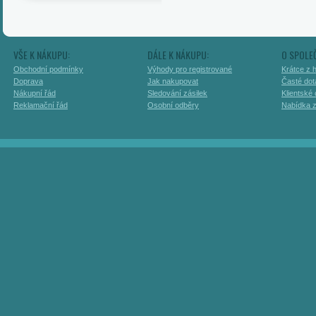
VŠE K NÁKUPU:
DÁLE K NÁKUPU:
O SPOLE
Obchodní podmínky
Výhody pro registrované
Krátce z h
Doprava
Jak nakupovat
Časté dot
Nákupní řád
Sledování zásilek
Klientské
Reklamační řád
Osobní odběry
Nabídka 