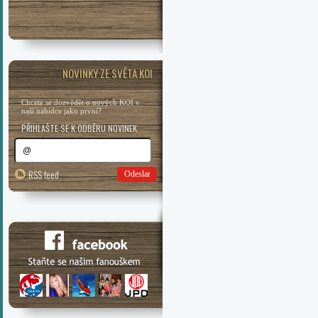
NOVINKY ZE SVĚTA KOI
Chcete se dozvědět o nových KOI v
naší nabídce jako první?
PŘIHLAŠTE SE K ODBĚRU NOVINEK
RSS feed
Odeslat