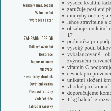
vysoce kvalitní ka
Jezírko v zimě, topení
zaručuje posílení 
Vzduchování
činí ryby odolnější
Výprodej a bazar
lehce stravitelné a
obsahuje unikátní 
17
ZAHRADNÍ DESIGN
probiotika pro podp
Dálkové ovládání
vysoký podíl bílkov
vybalancovaný ob
Dekorace
zvýraznění červené
Japonské lampy
vitamin C podporuje
Mlhovače
česnek pro prevenci
Neviditelný obrubník
unikátní složení k
Osvětlení jezírka
vhodné pro krmení 
Plovoucí fontány
doporučujeme komb
Vodní chrliče
1 kg balení je roz
Zahradní zásuvky