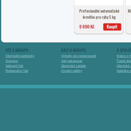
Profesionální automatické
Ma
krmítko pro ryby 5 kg
9 690 Kč
VŠE K NÁKUPU:
DÁLE K NÁKUPU:
O SPOLE
Obchodní podmínky
Výhody pro registrované
Krátce z h
Doprava
Jak nakupovat
Časté dot
Nákupní řád
Sledování zásilek
Klientské
Reklamační řád
Osobní odběry
Nabídka 