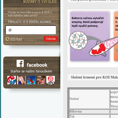
NOVINKY ZE SVĚTA KOI
Chcete se dozvědět o nových KOI v
naší nabídce jako první?
PŘIHLAŠTE SE K ODBĚRU NOVINEK
RSS feed
Odeslat
Složení krmení pro KOI Mala
sojo
mouk
Složení
hemo
Vera
Bílkovina
Tuk