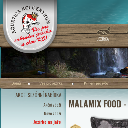
JEZÍRKA
Domů
Vše pro jezírka
Krmení pro ryby
AKCE, SEZÓNNÍ NABÍDKA
MALAMIX FOOD -
Akční zboží
Nové zboží
Jezírko na jaře