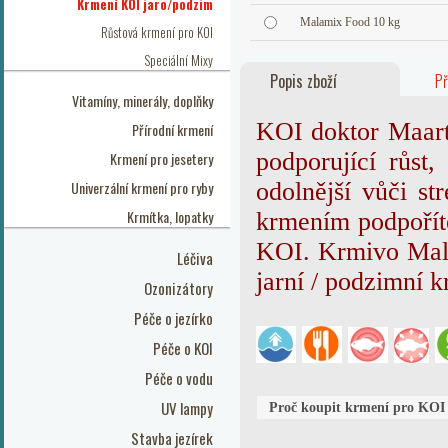
Krmení KOI jaro/podzim
Malamix Food 10 kg
Růstová krmení pro KOI
Speciální Mixy
Popis zboží
Př
Vitamíny, minerály, doplňky
KOI doktor Maar
Přírodní krmení
podporující růst
Krmení pro jesetery
Univerzální krmení pro ryby
odolnější vůči s
Krmítka, lopatky
krmením podpoří
KOI. Krmivo Malam
Léčiva
jarní / podzimní k
Ozonizátory
Péče o jezírko
Péče o KOI
Péče o vodu
UV lampy
Proč koupit krmení pro KOI
Stavba jezírek