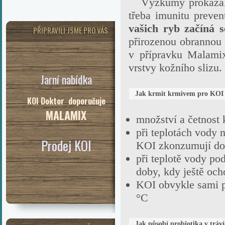
Výzkumy prokázaly,
třeba imunitu preve
vašich ryb začíná s
PŘIPRAVILI JSME PRO VÁS
přirozenou obrannou 
v přípravku Malamix
vrstvy kožního slizu.
Jarní nabídka
Jak krmit krmivem pro KOI
KOI Doktor doporučuje
MALAMIX
množství a četnost 
při teplotách vody
Prodej KOI
KOI zkonzumují do
při teplotě vody p
doby, kdy ještě och
KOI obvykle sami př
°C
Jak působí probiotika v tráv