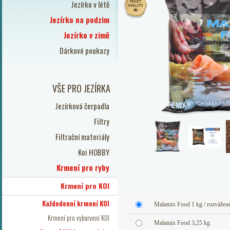
Jezírko v létě
Jezírko na podzim
Jezírko v zimě
Dárkové poukazy
VŠE PRO JEZÍRKA
Jezírková čerpadla
Filtry
Filtrační materiály
Koi HOBBY
Krmení pro ryby
Krmení pro KOI
Každodenní krmení KOI
Malamix Food 1 kg / rozvážen
Krmení pro vybarvení KOI
Malamix Food 3,25 kg