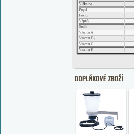
Vláknina
Popel
Fosfor
Vápník
Sodík
Vitamín A
Vitamín D
3
Vitamín C
Vitamín E
DOPLŇKOVÉ ZBOŽÍ