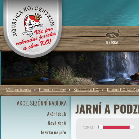
JEZÍRKA
Vše pro jezírka
Krmení pro ryby
Krmení pro KOI
Krmení KOI jaro/p
AKCE, SEZÓNNÍ NABÍDKA
JARNÍ A PODZ
Akční zboží
Nové zboží
129
Kč
Jezírko na jaře