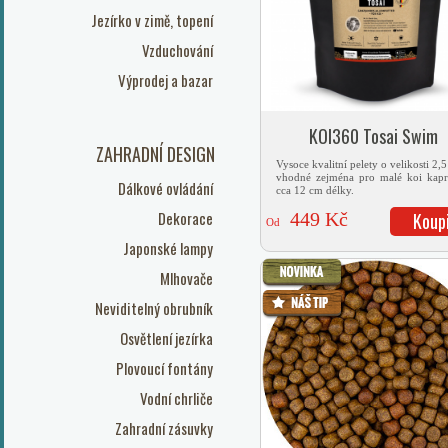
Jezírko v zimě, topení
Vzduchování
Výprodej a bazar
KOI360 Tosai Swim
ZAHRADNÍ DESIGN
Vysoce kvalitní pelety o velikosti 2,
vhodné zejména pro malé koi kap
Dálkové ovládání
cca 12 cm délky.
Dekorace
449 Kč
Koup
Od
Japonské lampy
Mlhovače
Neviditelný obrubník
Osvětlení jezírka
Plovoucí fontány
Vodní chrliče
Zahradní zásuvky