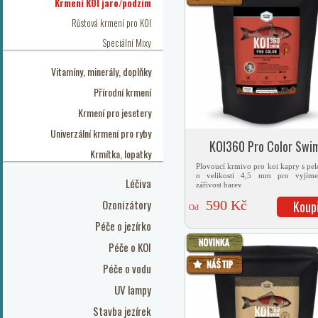
Krmení KOI jaro/podzim
Růstová krmení pro KOI
Speciální Mixy
Vitamíny, minerály, doplňky
Přírodní krmení
Krmení pro jesetery
Univerzální krmení pro ryby
KOI360 Pro Color Swi
Krmítka, lopatky
Plovoucí krmivo pro koi kapry s pel
o velikosti 4,5 mm pro vyjíme
Léčiva
zářivost barev
Ozonizátory
590 Kč
Koup
Od
Péče o jezírko
Péče o KOI
Péče o vodu
UV lampy
Stavba jezírek