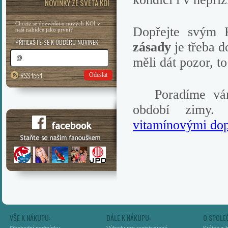
NOVINKY ZE SVĚTA KOI
Chcete se dozvědět o nových KOI v
Dopřejte svým K
naší nabídce jako první?
PŘIHLAŠTE SE K ODBĚRU NOVINEK
zásady
je třeba 
měli dát pozor, t
RSS feed
Odeslat
Poradíme vám j
období zimy. 
vitamínovými do
VŠE K NÁKUPU:
DÁLE K NÁKUPU:
O SPOLE