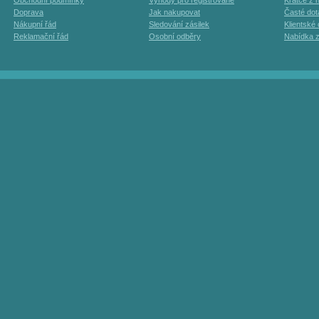
Obchodní podmínky
Výhody pro registrované
Krátce z h
Doprava
Jak nakupovat
Časté dot
Nákupní řád
Sledování zásilek
Klientské
Reklamační řád
Osobní odběry
Nabídka 