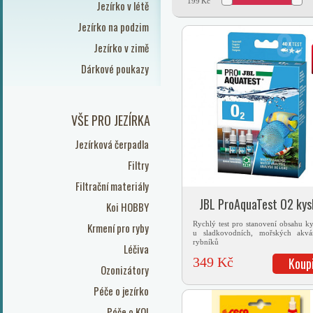
199
Kč
Jezírko v létě
Jezírko na podzim
Jezírko v zimě
Dárkové poukazy
VŠE PRO JEZÍRKA
Jezírková čerpadla
Filtry
Filtrační materiály
JBL ProAquaTest O2 kysl
Koi HOBBY
Rychlý test pro stanovení obsahu ky
Krmení pro ryby
u sladkovodních, mořských akvá
rybníků
Léčiva
349 Kč
Koup
Ozonizátory
Péče o jezírko
Péče o KOI