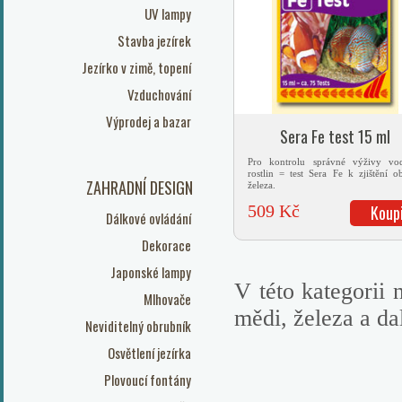
UV lampy
Stavba jezírek
Jezírko v zimě, topení
Vzduchování
Výprodej a bazar
Sera Fe test 15 ml
Pro kontrolu správné výživy vo
rostlin = test Sera Fe k zjištění o
ZAHRADNÍ DESIGN
železa.
509 Kč
Koup
Dálkové ovládání
Dekorace
Japonské lampy
V této kategorii 
Mlhovače
mědi, železa a da
Neviditelný obrubník
Osvětlení jezírka
Plovoucí fontány