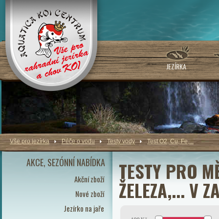
JEZÍRKA
Vše pro jezírka
Péče o vodu
Testy vody
Test O2, Cu, Fe,...
AKCE, SEZÓNNÍ NABÍDKA
TESTY PRO MĚ
Akční zboží
ŽELEZA,... V 
Nové zboží
Jezírko na jaře