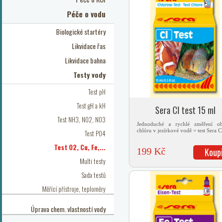
Péče o vodu
Biologické startéry
Likvidace řas
Likvidace bahna
Testy vody
Test pH
Test gH a kH
Sera Cl test 15 ml
Test NH3, NO2, NO3
Jednoduché a rychlé změření o
chlóru v jezírkové vodě = test Sera C
Test PO4
Test O2, Cu, Fe,...
199 Kč
Koup
Multi testy
Sada testů
Měřící přístroje, teploměry
Úprava chem. vlastností vody