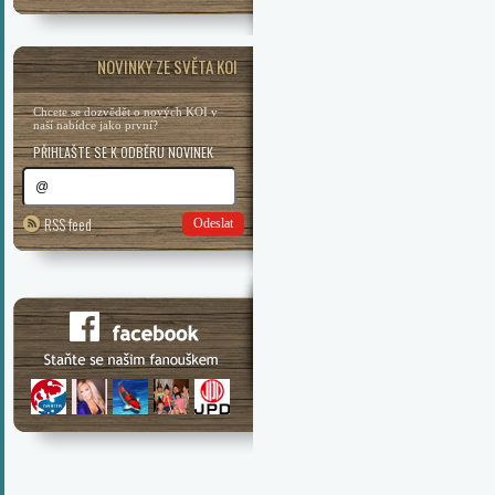
NOVINKY ZE SVĚTA KOI
Chcete se dozvědět o nových KOI v
naší nabídce jako první?
PŘIHLAŠTE SE K ODBĚRU NOVINEK
RSS feed
Odeslat