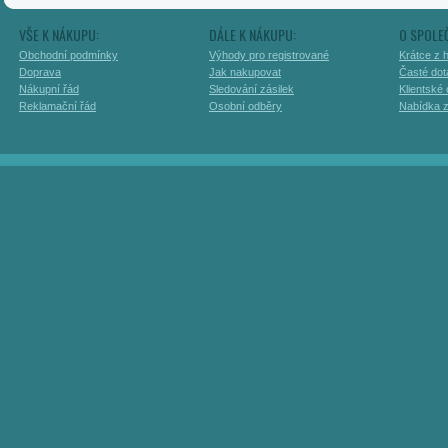
VŠE K NÁKUPU:
DÁLE K NÁKUPU:
O SPOLE
Obchodní podmínky
Výhody pro registrované
Krátce z h
Doprava
Jak nakupovat
Časté dot
Nákupní řád
Sledování zásilek
Klientské
Reklamační řád
Osobní odběry
Nabídka 