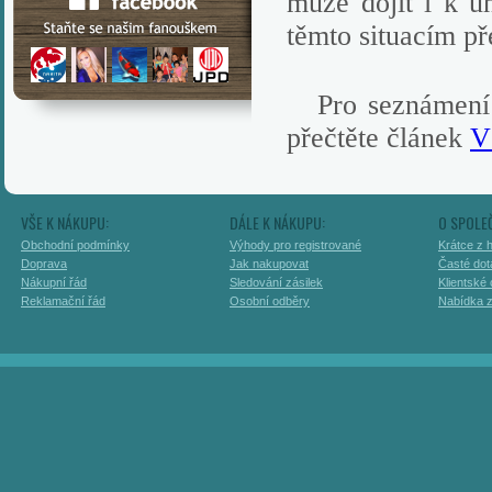
může dojít i k 
těmto situacím př
Pro seznámení s
přečtěte článek
V
VŠE K NÁKUPU:
DÁLE K NÁKUPU:
O SPOLE
Obchodní podmínky
Výhody pro registrované
Krátce z h
Doprava
Jak nakupovat
Časté dot
Nákupní řád
Sledování zásilek
Klientské
Reklamační řád
Osobní odběry
Nabídka 