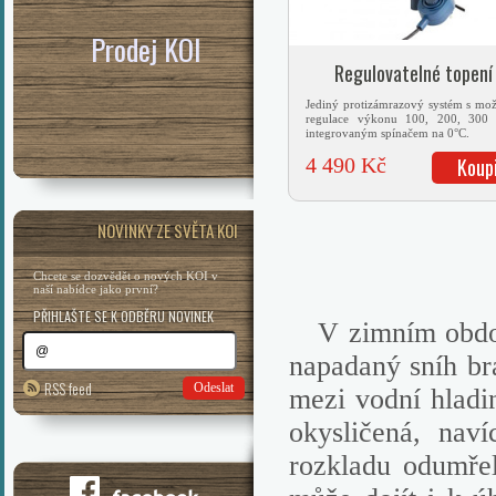
Prodej KOI
Regulovatelné topení
Jediný protizámrazový systém s mož
regulace výkonu 100, 200, 300
integrovaným spínačem na 0°C.
4 490 Kč
Koup
NOVINKY ZE SVĚTA KOI
Chcete se dozvědět o nových KOI v
naší nabídce jako první?
PŘIHLAŠTE SE K ODBĚRU NOVINEK
V zimním období
napadaný sníh br
RSS feed
Odeslat
mezi vodní hlad
okysličená, nav
rozkladu odumřel