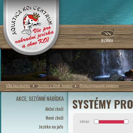
JEZÍRKA
Vše pro jezírka
Jezírko v zimě, topení
Protizámrazové systémy
AKCE, SEZÓNNÍ NABÍDKA
SYSTÉMY PRO
Akční zboží
Nové zboží
199
Kč
Jezírko na jaře