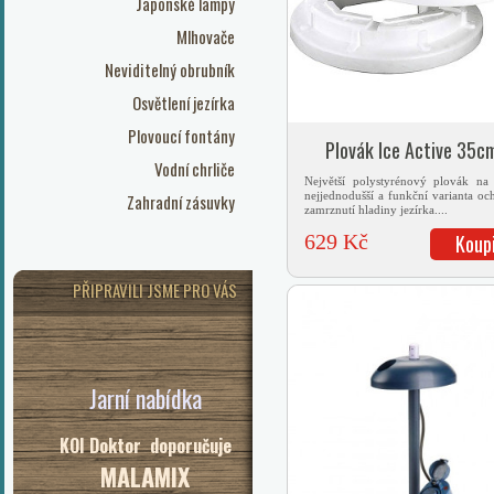
Japonské lampy
Mlhovače
Neviditelný obrubník
Osvětlení jezírka
Plovoucí fontány
Plovák Ice Active 35c
Vodní chrliče
Největší polystyrénový plovák na 
nejjednodušší a funkční varianta oc
Zahradní zásuvky
zamrznutí hladiny jezírka....
629 Kč
Koup
PŘIPRAVILI JSME PRO VÁS
Jarní nabídka
KOI Doktor doporučuje
MALAMIX