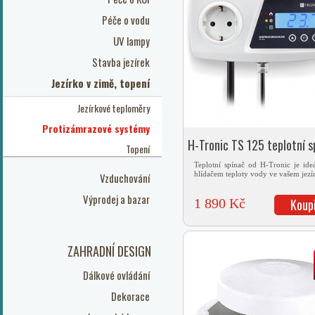
Péče o vodu
UV lampy
Stavba jezírek
Jezírko v zimě, topení
Jezírkové teploměry
Protizámrazové systémy
H-Tronic TS 125 teplotní s
Topení
Teplotní spínač od H-Tronic je ide
hlídačem teploty vody ve vašem jezí
Vzduchování
Výprodej a bazar
1 890 Kč
Koup
ZAHRADNÍ DESIGN
Dálkové ovládání
Dekorace