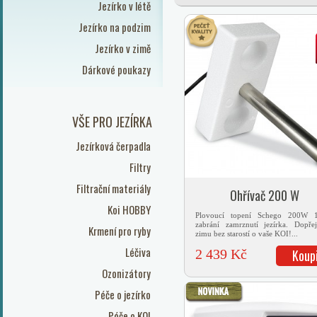
Jezírko v létě
Jezírko na podzim
Jezírko v zimě
Dárkové poukazy
VŠE PRO JEZÍRKA
Jezírková čerpadla
Filtry
Filtrační materiály
Ohřívač 200 W
Koi HOBBY
Plovoucí topení Schego 200W 
zabrání zamrznutí jezírka. Dopřej
Krmení pro ryby
zimu bez starostí o vaše KOI!...
Léčiva
2 439 Kč
Koup
Ozonizátory
Péče o jezírko
Péče o KOI