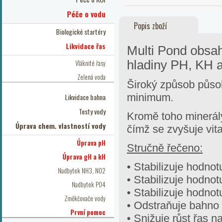
Péče o vodu
Popis zboží
Biologické startéry
Likvidace řas
Multi Pond obsahu
Vláknité řasy
hladiny PH, KH 
Zelená voda
Široký způsob působ
minimum.
Likvidace bahna
Testy vody
Kromě toho minerály
Úprava chem. vlastností vody
čímž se zvyšuje vita
Úprava pH
Stručně řečeno:
Úprava gH a kH
• Stabilizuje hodno
Nadbytek NH3, NO2
• Stabilizuje hodno
Nadbytek PO4
• Stabilizuje hodn
Změkčovače vody
• Odstraňuje bahno 
První pomoc
• Snižuje růst řas