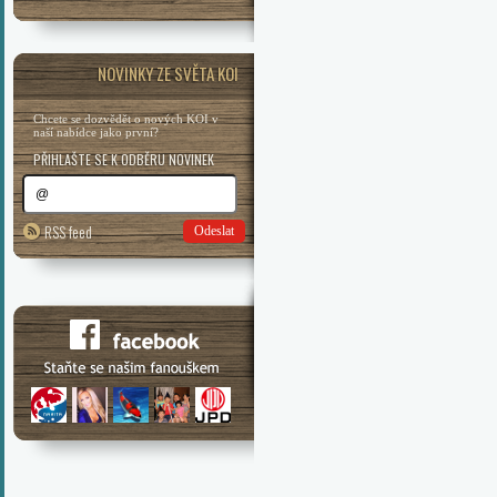
NOVINKY ZE SVĚTA KOI
Chcete se dozvědět o nových KOI v
naší nabídce jako první?
PŘIHLAŠTE SE K ODBĚRU NOVINEK
RSS feed
Odeslat