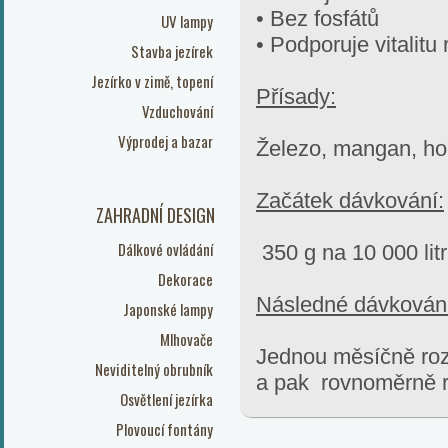
• Bez fosfátů
UV lampy
• Podporuje vitalitu
Stavba jezírek
Jezírko v zimě, topení
Přísady:
Vzduchování
Výprodej a bazar
Železo, mangan, hoř
Začátek dávkování:
ZAHRADNÍ DESIGN
Dálkové ovládání
350 g na 10 000 lit
Dekorace
Následné dávkován
Japonské lampy
Mlhovače
Jednou měsíčně rozm
Neviditelný obrubník
a pak rovnoměrně ro
Osvětlení jezírka
Plovoucí fontány