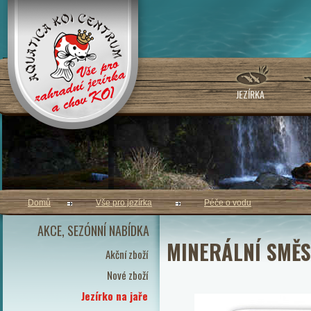
JEZÍRKA
Domů
Vše pro jezírka
Péče o vodu
AKCE, SEZÓNNÍ NABÍDKA
MINERÁLNÍ SMĚS
Akční zboží
Nové zboží
Jezírko na jaře