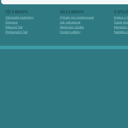
VŠE K NÁKUPU:
DÁLE K NÁKUPU:
O SPOLE
Obchodní podmínky
Výhody pro registrované
Krátce z h
Doprava
Jak nakupovat
Časté dot
Nákupní řád
Sledování zásilek
Klientské
Reklamační řád
Osobní odběry
Nabídka 