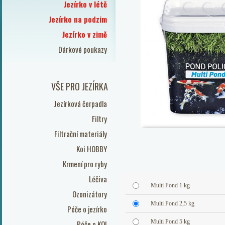
Jezírko v létě
Jezírko na podzim
Jezírko v zimě
Dárkové poukazy
VŠE PRO JEZÍRKA
Jezírková čerpadla
Filtry
Filtrační materiály
Koi HOBBY
Krmení pro ryby
Léčiva
Multi Pond 1 kg
Ozonizátory
Multi Pond 2,5 kg
Péče o jezírko
Multi Pond 5 kg
Péče o KOI