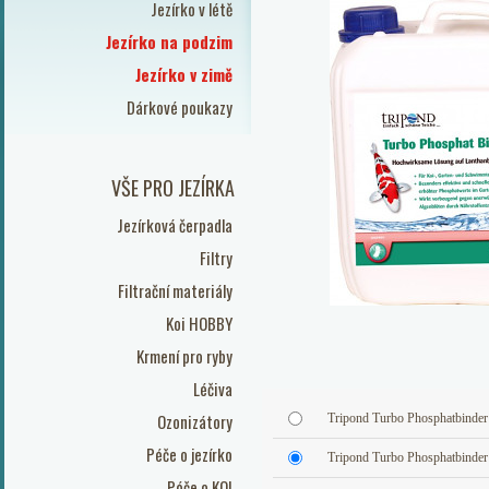
Jezírko v létě
Jezírko na podzim
Jezírko v zimě
Dárkové poukazy
VŠE PRO JEZÍRKA
Jezírková čerpadla
Filtry
Filtrační materiály
Koi HOBBY
Krmení pro ryby
Léčiva
Ozonizátory
Tripond Turbo Phosphatbinder 
Péče o jezírko
Tripond Turbo Phosphatbinder 
Péče o KOI