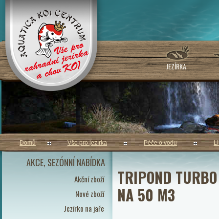
JEZÍRKA
Domů
Vše pro jezírka
Péče o vodu
L
AKCE, SEZÓNNÍ NABÍDKA
TRIPOND TURBO 
Akční zboží
NA 50 M3
Nové zboží
Jezírko na jaře