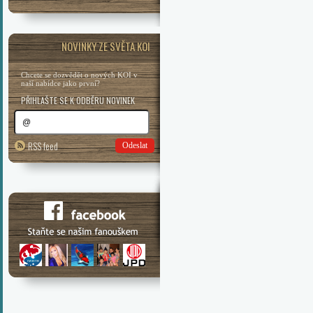
NOVINKY ZE SVĚTA KOI
Chcete se dozvědět o nových KOI v
naší nabídce jako první?
PŘIHLAŠTE SE K ODBĚRU NOVINEK
RSS feed
Odeslat