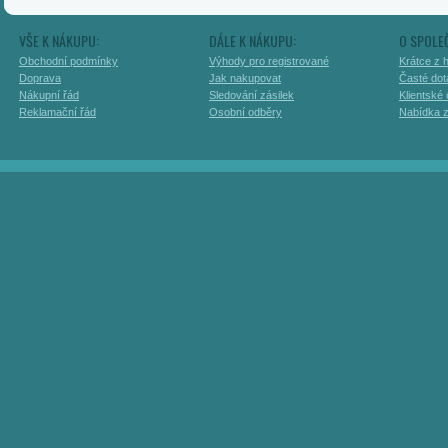
VŠE K NÁKUPU:
DÁLE K NÁKUPU:
O SPOLE
Obchodní podmínky
Výhody pro registrované
Krátce z h
Doprava
Jak nakupovat
Časté dot
Nákupní řád
Sledování zásilek
Klientské
Reklamační řád
Osobní odběry
Nabídka 