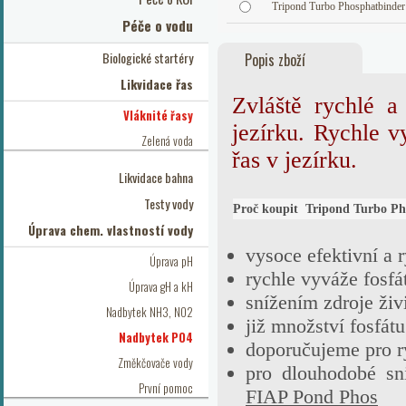
Tripond Turbo Phosphatbinder
Péče o vodu
Biologické startéry
Popis zboží
Likvidace řas
Zvláště rychlé a
Vláknité řasy
jezírku. Rychle v
Zelená voda
řas v jezírku.
Likvidace bahna
Testy vody
Proč koupit Tripond Turbo Ph
Úprava chem. vlastností vody
vysoce efektivní a 
Úprava pH
rychle vyváže fosfá
Úprava gH a kH
snížením zdroje živ
Nadbytek NH3, NO2
již množství fosfát
Nadbytek PO4
doporučujeme pro ry
Změkčovače vody
pro dlouhodobé sn
První pomoc
FIAP Pond Phos