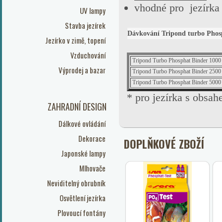
vhodné pro jezírka 
UV lampy
Stavba jezírek
Dávkování Tripond turbo Phos
Jezírko v zimě, topení
Vzduchování
Tripond Turbo Phosphat Binder 1000
Výprodej a bazar
Tripond Turbo Phosphat Binder 2500
Tripond Turbo Phosphat Binder 5000
* pro jezírka s obsah
ZAHRADNÍ DESIGN
Dálkové ovládání
Dekorace
DOPLŇKOVÉ ZBOŽÍ
Japonské lampy
Mlhovače
Neviditelný obrubník
Osvětlení jezírka
Plovoucí fontány