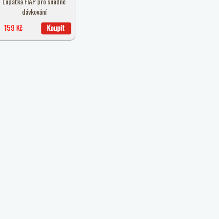
Lopatka FIAP pro snadné
dávkování
159 Kč