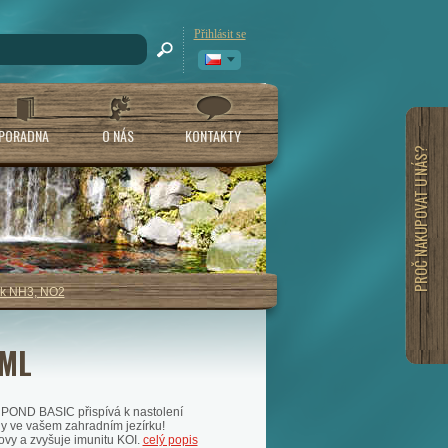
Přihlásit se
PORADNA
O NÁS
KONTAKTY
PROČ NAKUPOVAT U NÁS?
k NH3, NO2
 ML
POND BASIC přispívá k nastolení
y ve vašem zahradním jezírku!
ovy a zvyšuje imunitu KOI.
celý popis