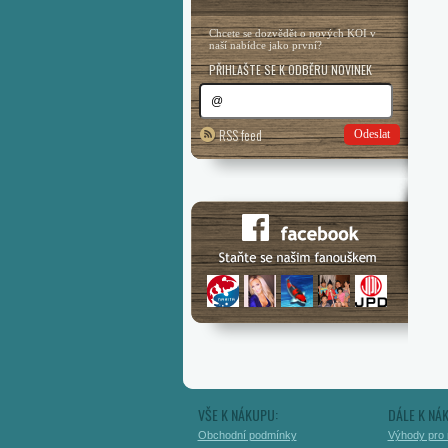
Chcete se dozvědět o nových KOI v
naší nabídce jako první?
PŘIHLAŠTE SE K ODBĚRU NOVINEK
RSS feed
Odeslat
VŠE K NÁKUPU:
DÁLE K NÁ
Obchodní podmínky
Výhody pro 