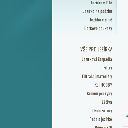
Jezírko v létě
Jezírko na podzim
Jezírko v zimě
Dárkové poukazy
VŠE PRO JEZÍRKA
Jezírková čerpadla
Filtry
Filtrační materiály
Koi HOBBY
Krmení pro ryby
Léčiva
Ozonizátory
Péče o jezírko
Péče o KOI