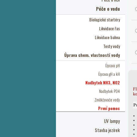
Péče o vodu
Biologické startéry
Likvidace řas
Likvidace bahna
Testy vody
Úprava chem. vlastností vody
Úprava pH
Úprava gH a kH
Nadbytek NH3, NO2
FI
Nadbytek PO4
ko
Změkčovače vody
P
První pomoc
UV lampy
Stavba jezírek