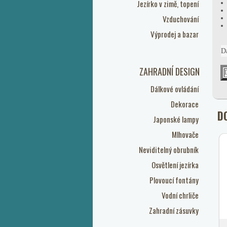
Jezírko v zimě, topení
Vzduchování
Výprodej a bazar
D
ZAHRADNÍ DESIGN
Dálkové ovládání
Dekorace
D
Japonské lampy
Mlhovače
Neviditelný obrubník
Osvětlení jezírka
Plovoucí fontány
Vodní chrliče
Zahradní zásuvky