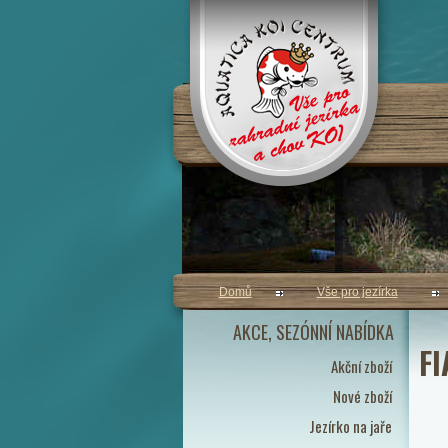
Domů
Vše pro jezírka
AKCE, SEZÓNNÍ NABÍDKA
F
Akční zboží
Nové zboží
Jezírko na jaře