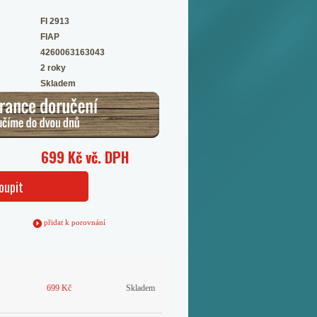
FI 2913
FIAP
4260063163043
2 roky
Skladem
699 Kč vč. DPH
oupit
přidat k porovnání
699 Kč
Skladem