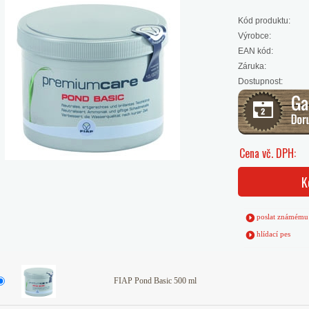
Kód produktu:
Výrobce:
EAN kód:
Záruka:
Dostupnost:
Cena vč. DPH:
K
poslat známému
hlídací pes
FIAP Pond Basic 500 ml