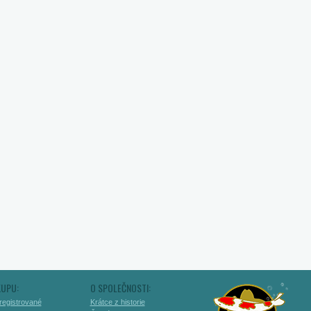
KUPU:
O SPOLEČNOSTI:
registrované
Krátce z historie