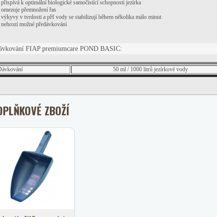
přispívá k optimální biologické samočistící schopnosti jezírka
omezuje přemnožení řas
výkyvy v tvrdosti a pH vody se stabilizují během několika málo minut
nehrozí možné předávkování
ávkování FIAP premiumcare POND BASIC:
Dávkování
50 ml / 1000 litrů jezírkové vody
OPLŇKOVÉ ZBOŽÍ