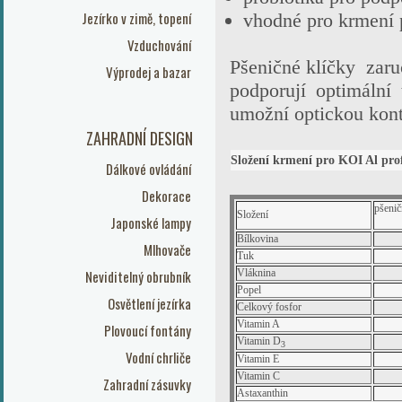
Jezírko v zimě, topení
vhodné pro krmení 
Vzduchování
Pšeničné klíčky zaru
Výprodej a bazar
podporují optimální
umožní optickou kon
ZAHRADNÍ DESIGN
Složení krmení pro
KOI Al prof
Dálkové ovládání
Dekorace
pšenič
Složení
Japonské lampy
Bílkovina
Mlhovače
Tuk
Neviditelný obrubník
Vláknina
Popel
Osvětlení jezírka
Celkový fosfor
Vitamin A
Plovoucí fontány
Vitamin D
3
Vodní chrliče
Vitamin E
Vitamin C
Zahradní zásuvky
Astaxanthin