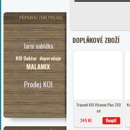
PŘIPRAVILI JSME PRO VÁS
DOPLŇKOVÉ ZBOŽÍ
Jarní nabídka
KOI Doktor doporučuje
MALAMIX
Prodej KOI
Tripond KOI Vitamin Plus 250
Kr
ml
349 Kč