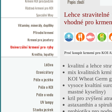
Krmení KOI jaro/podzim
Popis zboží
Růstová krmení pro KOI
Lehce straviteln
Speciální Mixy
v
hodné pro krmen
Vitamíny, minerály, doplňky
Přírodní krmení
Krmení pro jesetery
Univerzální krmení pro ryby
Proč koupit krmení pro KOI A
Krmítka, lopatky
Léčiva
kvalitní a lehce st
mix kvalitních krm
Ozonizátory
KOI Wheat Germ gr
Péče o jezírko
vysoce kvaltiní sur
Péče o KOI
mastné kyseliny)
Péče o vodu
kril pro zvýšení atr
UV lampy
astaxanthin a spirul
Stavba jezírek
probiotika pro pod