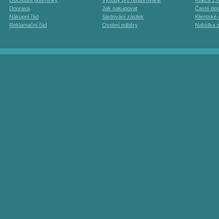
Obchodní podmínky
Výhody pro registrované
Krátce z h
Doprava
Jak nakupovat
Časté dot
Nákupní řád
Sledování zásilek
Klientské
Reklamační řád
Osobní odběry
Nabídka 