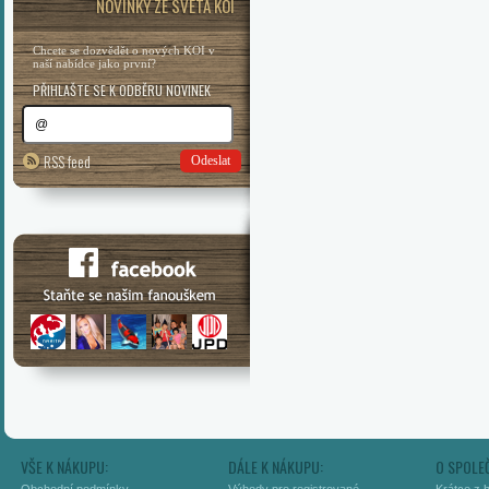
NOVINKY ZE SVĚTA KOI
Chcete se dozvědět o nových KOI v
naší nabídce jako první?
PŘIHLAŠTE SE K ODBĚRU NOVINEK
RSS feed
Odeslat
VŠE K NÁKUPU:
DÁLE K NÁKUPU:
O SPOLE