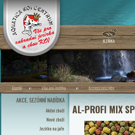
JEZÍRKA
Domů
Vše pro jezírka
Krmení pro ryby
AKCE, SEZÓNNÍ NABÍDKA
AL-PROFI MIX SP
Akční zboží
Nové zboží
Jezírko na jaře