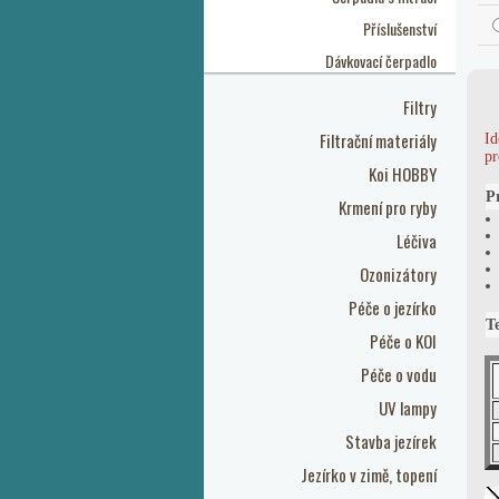
Příslušenství
Dávkovací čerpadlo
Filtry
Filtrační materiály
Id
pr
Koi HOBBY
P
Krmení pro ryby
Léčiva
Ozonizátory
Péče o jezírko
T
Péče o KOI
Péče o vodu
UV lampy
Stavba jezírek
Jezírko v zimě, topení