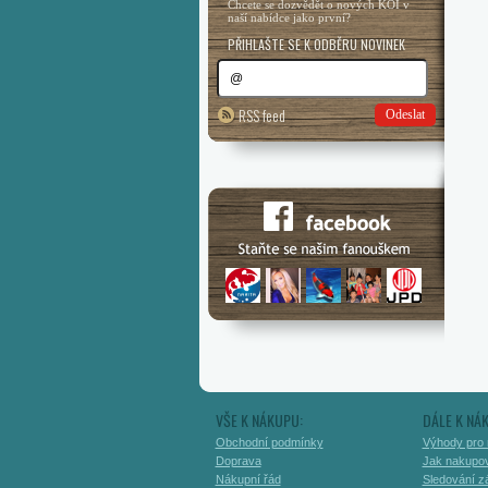
Chcete se dozvědět o nových KOI v
naší nabídce jako první?
PŘIHLAŠTE SE K ODBĚRU NOVINEK
RSS feed
Odeslat
VŠE K NÁKUPU:
DÁLE K NÁ
Obchodní podmínky
Výhody pro 
Doprava
Jak nakupo
Nákupní řád
Sledování zá