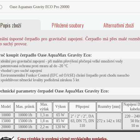
Oase Aquamax Gravity ECO Pro 20000
Popis zboží
Přiložené soubory
Alternativní zboží
eální úsporné čerpadlo pro gravitační zapojení. Čerpadlo má přes malé rozmě
o suchý provoz.
roč koupit čerpadlo Oase AquaMax Gravity Eco:
ideální pro gravitační zapojení - při malém převýšení přečerpá velké množství vody
patentovaná ochrana proti mrazu až do -20 °C
vhodné i pro suché zapojení
Environmentální Funkce Control (EFC od OASE) chrání čerpadlo proti chodu nasucho
spolehlivost německé kvality podložená zárukou 5 let
echnické parametry čerpadel Oase AquaMax Gravity Eco:
Max.
Napájení D
Model
Max. průtok
Výkon
Připojení
Rozměry [mm]
výtlak
kabelu
10000
10000 l/h
1,3 m
65 W
2" / 2" / 2", DA
220 – 240
15000
15000 l/h
1,8 m
85 W
63, DN 75, DN
272 x 142 x 182
50 Hz
110
10 m
20000
18000 l/h
2,2 m
120 W
Cena výrobku je uvedená včetně recyklačního poplatku.