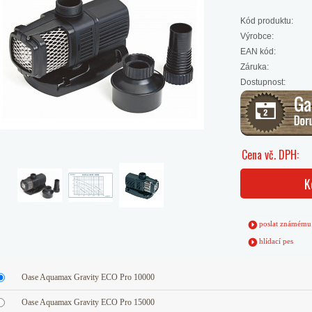
Kód produktu:
Výrobce:
EAN kód:
Záruka:
Dostupnost:
Cena vč. DPH:
K
poslat známému
hlídací pes
Oase Aquamax Gravity ECO Pro 10000
Oase Aquamax Gravity ECO Pro 15000