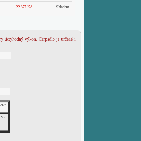
22 877 Kč
Skladem
ry úctyhodný výkon. Čerpadlo je určené i
élka
 V /