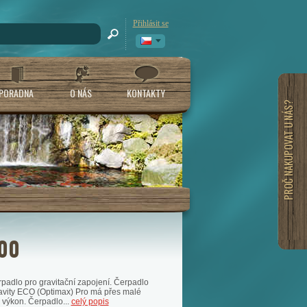
Přihlásit se
PORADNA
O NÁS
KONTAKTY
PROČ NAKUPOVAT U NÁS?
00
rpadlo pro gravitační zapojení. Čerpadlo
ity ECO (Optimax) Pro má přes malé
výkon. Čerpadlo...
celý popis