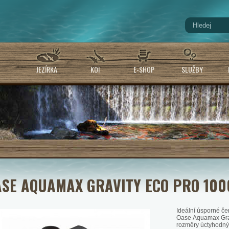
JEZÍRKA
KOI
E-SHOP
SLUŽBY
ASE AQUAMAX GRAVITY ECO PRO 100
Ideální úsporné če
Oase Aquamax Grav
rozměry úctyhodný 