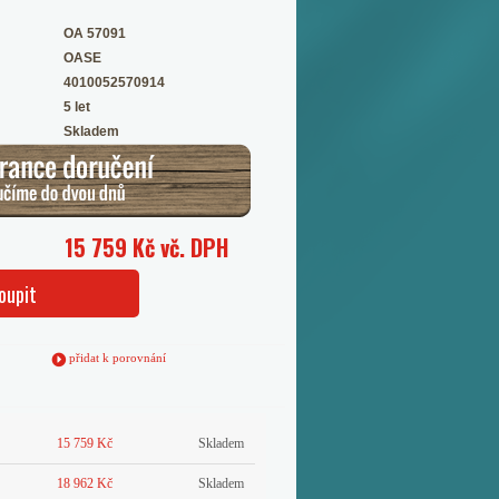
OA 57091
OASE
4010052570914
5 let
Skladem
15 759 Kč vč. DPH
oupit
přidat k porovnání
15 759 Kč
Skladem
18 962 Kč
Skladem