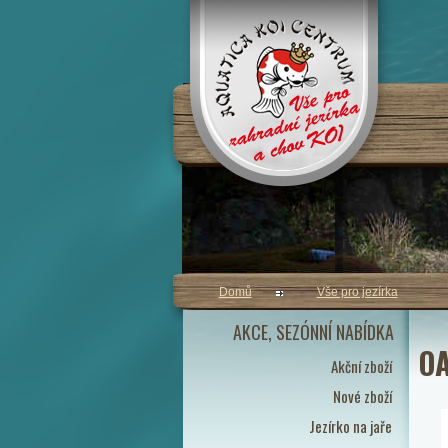
Domů
Vše pro jezírka
AKCE, SEZÓNNÍ NABÍDKA
O
Akční zboží
Nové zboží
Jezírko na jaře