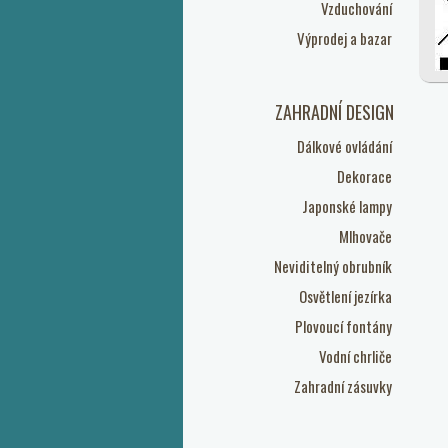
Vzduchování
Výprodej a bazar
ZAHRADNÍ DESIGN
Dálkové ovládání
Dekorace
Japonské lampy
Mlhovače
Neviditelný obrubník
Osvětlení jezírka
Plovoucí fontány
Vodní chrliče
Zahradní zásuvky