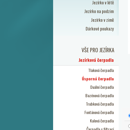
Jezírko v létě
Jezírko na podzim
Jezírko v zimě
Dárkové poukazy
VŠE PRO JEZÍRKA
Jezírková čerpadla
Tlaková čerpadla
Úsporná čerpadla
Duální čerpadla
Bazénová čerpadla
Trubková čerpadla
Fontánová čerpadla
Kalová čerpadla
Čerpadla s filtrací