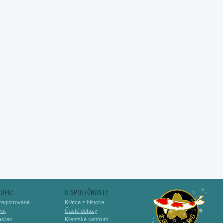
KUPU:
O SPOLEČNOSTI:
registrované
Krátce z historie
vat
Časté dotazy
silek
Klientské centrum