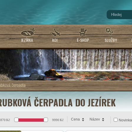
JEZÍRKA
KOI
E-SHOP
SLUŽBY
ubková čerpadla
RUBKOVÁ ČERPADLA DO JEZÍREK
Cena
Název
8870
Kč
9990
Kč
Novinka