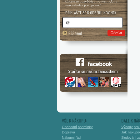
Chcete se dozvědět o nových KOI v
naší nabídce jako první?
PŘIHLAŠTE SE K ODBĚRU NOVINEK
RSS feed
Odeslat
VŠE K NÁKUPU:
DÁLE K NÁ
Obchodní podmínky
Výhody pro 
Doprava
Jak nakupo
Nákupní řád
Sledování zá