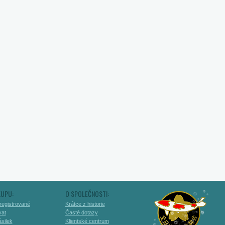
KUPU:
O SPOLEČNOSTI:
registrované
Krátce z historie
vat
Časté dotazy
silek
Klientské centrum