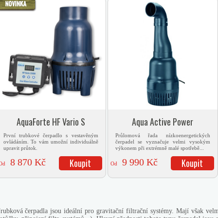
AquaForte HF Vario S
Aqua Active Power
První trubkové čerpadlo s vestavěným
Průlomová řada nízkoenergetických
ovládáním. To vám umožní individuálně
čerpadel se vyznačuje velmi vysokým
upravit průtok.
výkonem při extrémně malé spotřebě...
8 870 Kč
Koupit
9 990 Kč
Koupit
Od
Od
rubková čerpadla jsou ideální pro gravitační filtrační systémy. Mají však
velm