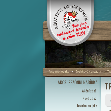
Vše pro jezírka
Jezírková čerpadla
Tr
AKCE, SEZÓNNÍ NABÍDKA
T
Akční zboží
Nové zboží
Jezírko na jaře