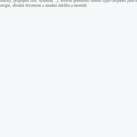
otůčky, připojení filtr. systémů...). Hlavní přednosti tohoto typu čerpadel jsou
nergie, dlouhá životnost a snadná údržba a montáž.