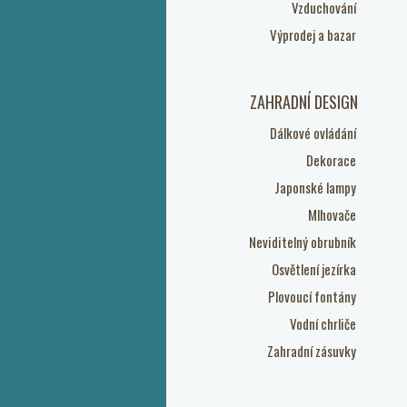
Vzduchování
Výprodej a bazar
ZAHRADNÍ DESIGN
Dálkové ovládání
Dekorace
Japonské lampy
Mlhovače
Neviditelný obrubník
Osvětlení jezírka
Plovoucí fontány
Vodní chrliče
Zahradní zásuvky