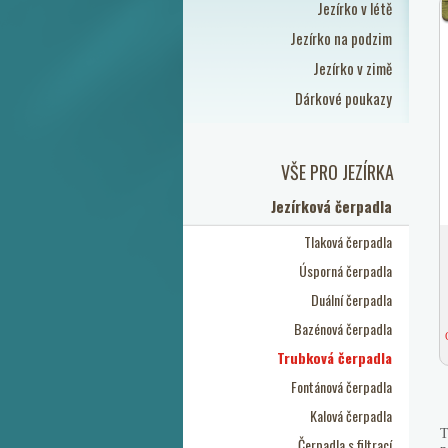
Jezírko v létě
Jezírko na podzim
Jezírko v zimě
Dárkové poukazy
VŠE PRO JEZÍRKA
Jezírková čerpadla
Tlaková čerpadla
Úsporná čerpadla
Duální čerpadla
Bazénová čerpadla
Trubková čerpadla
Fontánová čerpadla
Kalová čerpadla
T
Čerpadla s filtrací