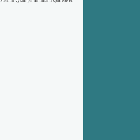
 extrémní výkon při minimální spotřebě el.