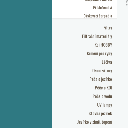
p
e
Příslušenství
Dávkovací čerpadlo
Filtry
Filtrační materiály
Koi HOBBY
Krmení pro ryby
Léčiva
Ozonizátory
Péče o jezírko
Péče o KOI
Péče o vodu
UV lampy
Stavba jezírek
Jezírko v zimě, topení