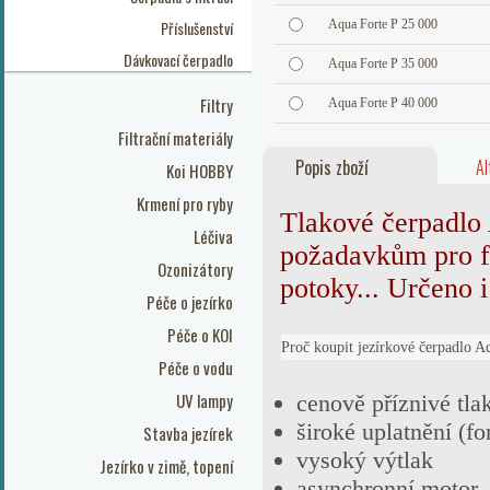
Příslušenství
Aqua Forte P 25 000
Dávkovací čerpadlo
Aqua Forte P 35 000
Filtry
Aqua Forte P 40 000
Filtrační materiály
Popis zboží
Al
Koi HOBBY
Krmení pro ryby
Tlakové čerpadlo 
Léčiva
požadavkům pro fi
Ozonizátory
potoky... Určeno 
Péče o jezírko
Péče o KOI
Proč koupit jezírkové čerpadlo A
Péče o vodu
UV lampy
cenově příznivé tla
široké uplatnění (fo
Stavba jezírek
vysoký výtlak
Jezírko v zimě, topení
asynchronní motor