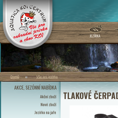
JEZÍRKA
Domů
Vše pro jezírka
AKCE, SEZÓNNÍ NABÍDKA
TLAKOVÉ ČERPAD
Akční zboží
Nové zboží
Jezírko na jaře