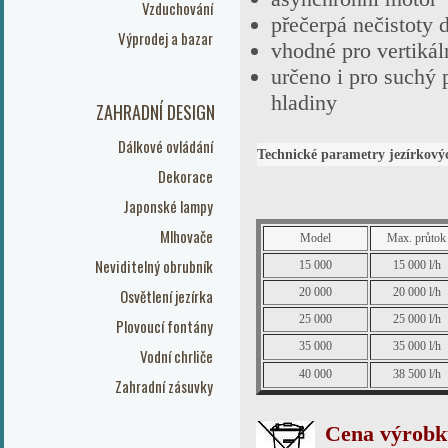
Vzduchování
přečerpá nečistoty 
Výprodej a bazar
vhodné pro vertikáln
určeno i pro suchý 
hladiny
ZAHRADNÍ DESIGN
Dálkové ovládání
Technické parametry jezírkov
Dekorace
Japonské lampy
Mlhovače
Model
Max. průtok
Neviditelný obrubník
15 000
15 000 l/h
Osvětlení jezírka
20 000
20 000 l/h
25 000
25 000 l/h
Plovoucí fontány
35 000
35 000 l/h
Vodní chrliče
40 000
38 500 l/h
Zahradní zásuvky
Cena výrobku