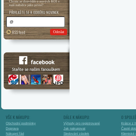
Chcete se dozvědět o nových KOI v
naší nabídce jako první?
PŘIHLAŠTE SE K ODBĚRU NOVINEK
RSS feed
Odeslat
VŠE K NÁKUPU:
DÁLE K NÁKUPU:
O SPOLE
Obchodní podmínky
Výhody pro registrované
Krátce z h
Doprava
Jak nakupovat
Časté dot
Nákupní řád
Sledování zásilek
Klientské