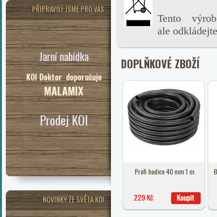
PŘIPRAVILI JSME PRO VÁS
Tento výro
ale
odkládejt
Jarní nabídka
DOPLŇKOVÉ ZBOŽÍ
KOI Doktor doporučuje
MALAMIX
Prodej KOI
Profi hadice 40 mm 1 m
B
229 Kč
NOVINKY ZE SVĚTA KOI