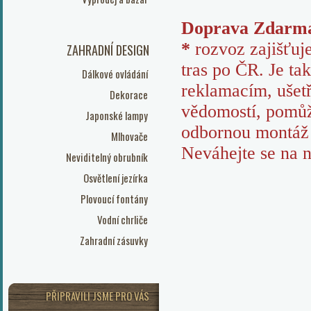
Doprava Zdarm
*
rozvoz zajišťuj
ZAHRADNÍ DESIGN
tras po ČR. Je ta
Dálkové ovládání
reklamacím, ušetř
Dekorace
vědomostí, pomůž
Japonské lampy
odbornou montáž 
Mlhovače
Neváhejte se na n
Neviditelný obrubník
Osvětlení jezírka
Plovoucí fontány
Vodní chrliče
Zahradní zásuvky
PŘIPRAVILI JSME PRO VÁS