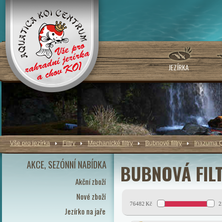
JEZÍRKA
Vše pro jezírka
Filtry
Mechanické filtry
Bubnové filtry
Inazuma 
AKCE, SEZÓNNÍ NABÍDKA
BUBNOVÁ FIL
Akční zboží
Nové zboží
76482
Kč
2
Jezírko na jaře