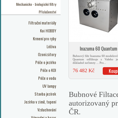
Mechanicko - biologické filtry
Příslušenství
Filtrační materiály
Koi HOBBY
Krmení pro ryby
Léčiva
Inazuma 60 Quantum
Ozonizátory
Bubnový filtr Inazuma 60 modelové
Quantum odfiltruje z Vašeho je
Péče o jezírko
důkladně nečistoty ... Pro...
Péče o KOI
76 482 Kč
Koup
Péče o vodu
UV lampy
Bubnové Filtac
Stavba jezírek
Jezírko v zimě, topení
autorizovaný pr
Vzduchování
ČR.
Výprodej a bazar