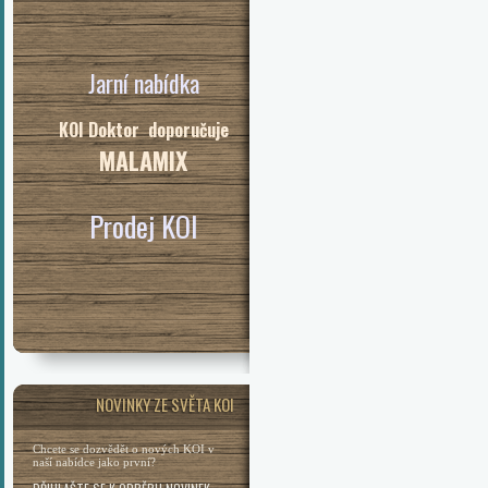
Jarní nabídka
KOI Doktor doporučuje
MALAMIX
Prodej KOI
NOVINKY ZE SVĚTA KOI
Chcete se dozvědět o nových KOI v
naší nabídce jako první?