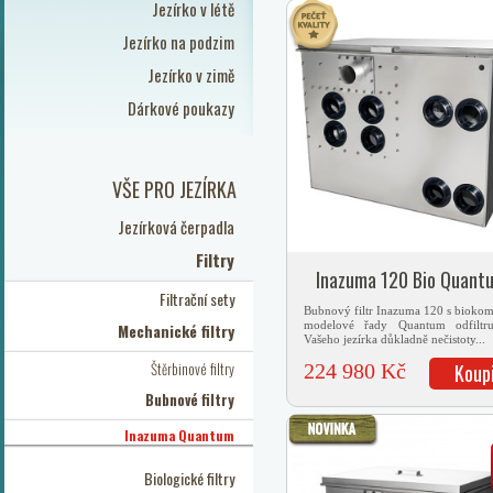
Jezírko v létě
Jezírko na podzim
Jezírko v zimě
Dárkové poukazy
VŠE PRO JEZÍRKA
Jezírková čerpadla
Filtry
Inazuma 120 Bio Quant
Filtrační sety
Bubnový filtr Inazuma 120 s bioko
modelové řady Quantum odfiltr
Mechanické filtry
Vašeho jezírka důkladně nečistoty...
Štěrbinové filtry
224 980 Kč
Koup
Bubnové filtry
Inazuma Quantum
Biologické filtry