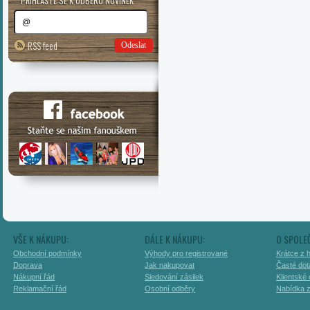
PŘIHLAŠTE SE K ODBĚRU NOVINEK
RSS feed
Odeslat
VŠE K NÁKUPU:
DÁLE K NÁKUPU:
O SPOLE
Obchodní podmínky
Výhody pro registrované
Krátce z h
Doprava
Jak nakupovat
Časté dot
Nákupní řád
Sledování zásilek
Klientské
Reklamační řád
Osobní odběry
Nabídka 