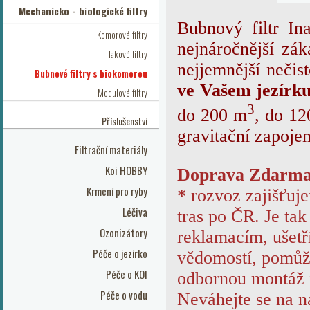
Mechanicko - biologické filtry
Bubnový filtr I
Komorové filtry
nejnáročnější zák
Tlakové filtry
nejjemnější nečist
Bubnové filtry s biokomorou
ve Vašem jezírku
Modulové filtry
3
do 200 m
, do 1
Příslušenství
gravitační zapojen
Filtrační materiály
Koi HOBBY
Doprava Zdarm
Krmení pro ryby
*
rozvoz zajišťuj
Léčiva
tras po ČR. Je tak
Ozonizátory
reklamacím, ušetř
Péče o jezírko
vědomostí, pomůž
Péče o KOI
odbornou montáž 
Péče o vodu
Neváhejte se na ná