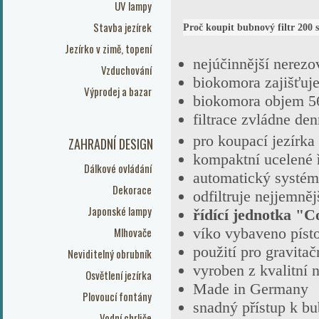
UV lampy
Stavba jezírek
Proč koupit bubnový filtr 200
Jezírko v zimě, topení
nejúčinnější nerezo
Vzduchování
biokomora zajišťuje
Výprodej a bazar
biokomora objem 56
filtrace zvládne de
pro koupací jezírk
ZAHRADNÍ DESIGN
kompaktní ucelené 
Dálkové ovládání
automatický systém
Dekorace
odfiltruje nejjemněj
Japonské lampy
řídící jednotka "C
víko vybaveno pís
Mlhovače
použití pro gravita
Neviditelný obrubník
vyroben z kvalitní
Osvětlení jezírka
Made in Germany
Plovoucí fontány
snadný přístup k b
Vodní chrliče