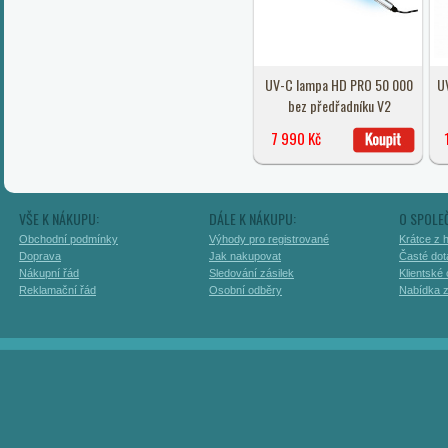
UV-C lampa HD PRO 50 000
U
bez předřadníku V2
7 990 Kč
VŠE K NÁKUPU:
DÁLE K NÁKUPU:
O SPOLE
Obchodní podmínky
Výhody pro registrované
Krátce z h
Doprava
Jak nakupovat
Časté dot
Nákupní řád
Sledování zásilek
Klientské
Reklamační řád
Osobní odběry
Nabídka 