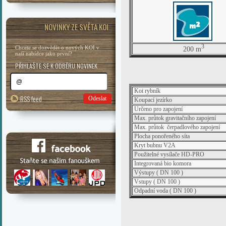
NOVINKY ZE SVĚTA KOI
3
Chcete se dozvědět o nových KOI v
200 m
naší nabídce jako první?
PŘIHLAŠTE SE K ODBĚRU NOVINEK
Koi rybník
RSS feed
Odeslat
Koupací jezírko
Určeno pro zapojení
Max. průtok gravitačního zapojení
Max. průtok čerpadlového zapojení
Plocha ponořeného síta
Kryt bubnu V2A
Použitelné vysílače HD-PRO
Integrovaná bio komora
Výstupy ( DN 100 )
Vstupy ( DN 100 )
Odpadní voda ( DN 100 )