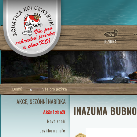
JEZÍRKA
Domů
Vše pro jezírka
AKCE, SEZÓNNÍ NABÍDKA
INAZUMA BUBNO
Akční zboží
Nové zboží
Jezírko na jaře