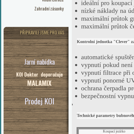
ideální pro koupací
Zahradní zásuvky
nízké náklady na ú
maximální průtok g
maximální průtok č
PŘIPRAVILI JSME PRO VÁS
Kontrolní jednotka "Clever" za
automatické spuště
Jarní nabídka
vypnutí pokud není 
vypnutí filtrace při
KOI Doktor doporučuje
vypnutí ponorné UV
MALAMIX
ochrana čerpadla pr
bezpečnostní vypnut
Prodej KOI
Technické parametry bubnovéh
Koupací jezírko