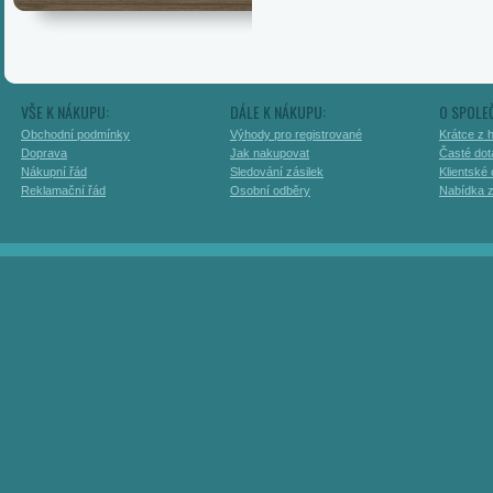
VŠE K NÁKUPU:
DÁLE K NÁKUPU:
O SPOLE
Obchodní podmínky
Výhody pro registrované
Krátce z h
Doprava
Jak nakupovat
Časté dot
Nákupní řád
Sledování zásilek
Klientské
Reklamační řád
Osobní odběry
Nabídka 