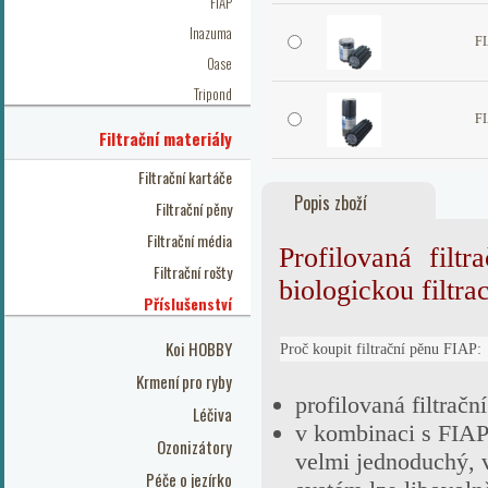
FIAP
Inazuma
FI
Oase
Tripond
FI
Filtrační materiály
Filtrační kartáče
Popis zboží
Filtrační pěny
Filtrační média
Profilovaná fil
Filtrační rošty
biologickou filtrac
Příslušenství
Koi HOBBY
Proč koupit filtrační pěnu FIAP:
Krmení pro ryby
profilovaná filtračn
Léčiva
v kombinaci s FIAP 
Ozonizátory
velmi jednoduchý, v
Péče o jezírko