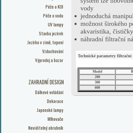
systém lze libovoln
Péče o KOI
vody
Péče o vodu
jednoduchá manipula
možnost širokého pou
UV lampy
akvaristika, čističk
Stavba jezírek
náhradní filtrační 
Jezírko v zimě, topení
Vzduchování
Technické parametry filtrační
Výprodej a bazar
Model
R
200
ZAHRADNÍ DESIGN
300
600
Dálkové ovládání
Dekorace
Japonské lampy
Mlhovače
Neviditelný obrubník