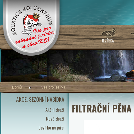
JEZÍRKA
Domů
Vše pro jezírka
AKCE, SEZÓNNÍ NABÍDKA
FILTRAČNÍ PĚNA
Akční zboží
Nové zboží
Jezírko na jaře