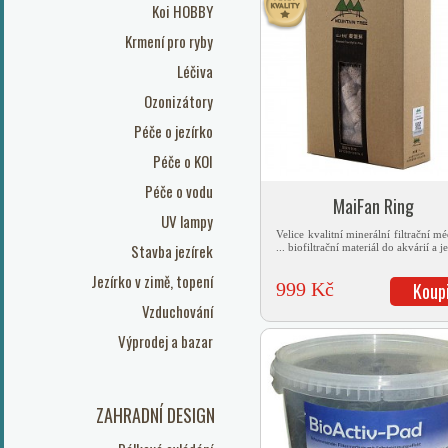
Koi HOBBY
Krmení pro ryby
Léčiva
Ozonizátory
Péče o jezírko
Péče o KOI
Péče o vodu
MaiFan Ring
UV lampy
Velice kvalitní minerální filtrační m
Stavba jezírek
... biofiltrační materiál do akvárií a j
Jezírko v zimě, topení
999 Kč
Koup
Vzduchování
Výprodej a bazar
ZAHRADNÍ DESIGN