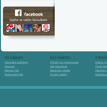
VŠE K NÁKUPU:
DÁLE K NÁKUPU:
O SPOLE
Obchodní podmínky
Výhody pro registrované
Krátce z h
Doprava
Jak nakupovat
Časté dot
Nákupní řád
Sledování zásilek
Klientské
Reklamační řád
Osobní odběry
Nabídka 