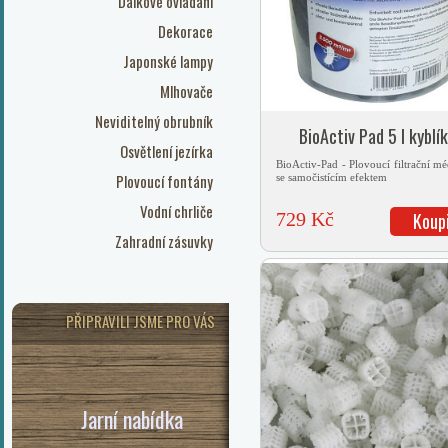
Dálkové ovládání
Dekorace
Japonské lampy
Mlhovače
Neviditelný obrubník
BioActiv Pad 5 l kyblík
Osvětlení jezírka
BioActiv-Pad - Plovoucí filtrační m
Plovoucí fontány
se samočistícím efektem
Vodní chrliče
729 Kč
Koup
Zahradní zásuvky
PŘIPRAVILI JSME PRO VÁS
Jarní nabídka