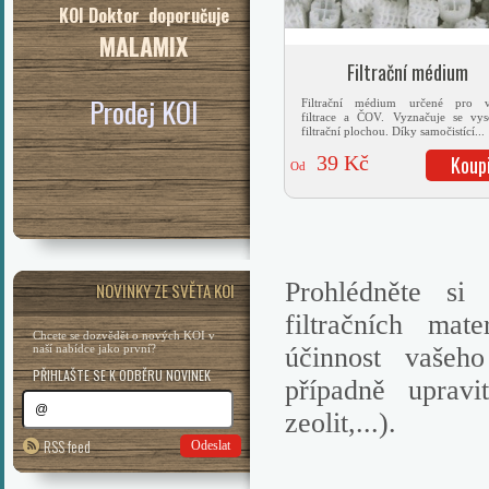
KOI Doktor doporučuje
MALAMIX
Filtrační médium
Prodej KOI
Filtrační médium určené pro v
filtrace a ČOV. Vyznačuje se vy
filtrační plochou. Díky samočistící...
39 Kč
Koup
Od
Prohlédněte si
NOVINKY ZE SVĚTA KOI
filtračních mat
Chcete se dozvědět o nových KOI v
naší nabídce jako první?
účinnost vašeho
PŘIHLAŠTE SE K ODBĚRU NOVINEK
případně upravi
zeolit,...).
RSS feed
Odeslat