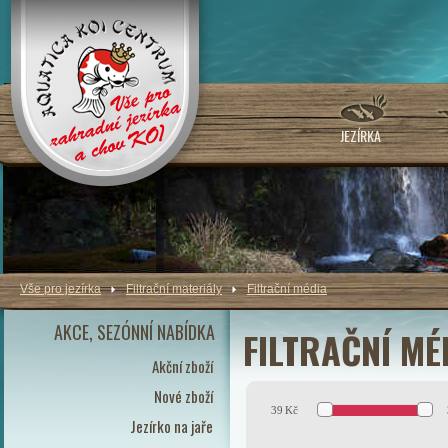
JEZÍRKA
Vše pro jezírka
Filtrační materiály
Filtrační média
AKCE, SEZÓNNÍ NABÍDKA
FILTRAČNÍ MÉ
Akční zboží
Nové zboží
39
Kč
Jezírko na jaře