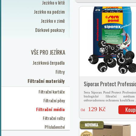
Jezírko v létě
Jezírko na podzim
Jezírko v zimě
Dárkové poukazy
VŠE PRO JEZÍRKA
Jezírková čerpadla
Filtry
Filtrační materiály
Siporax Protect Professi
Filtrační kartáče
Sera Siporax Pond Protect Profession
biologické filtrační médi
Filtrační pěny
otěruvzdornou ochranou kouličkou ..
129 Kč
Koup
Filtrační média
Od
Filtrační rošty
Příslušenství