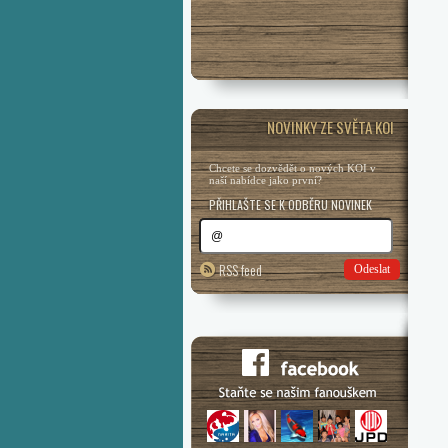
NOVINKY ZE SVĚTA KOI
Chcete se dozvědět o nových KOI v
naší nabídce jako první?
PŘIHLAŠTE SE K ODBĚRU NOVINEK
RSS feed
Odeslat