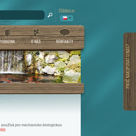
Přihlásit se
PORADNA
O NÁS
KONTAKTY
PROČ NAKUPOVAT U NÁS?
se používá pro mechanicko-biologickou
opis