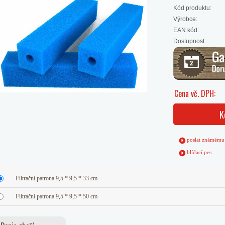
Kód produktu:
Výrobce:
EAN kód:
Dostupnost:
Cena vč. DPH:
K
poslat známému
hlídací pes
Filtrační patrona 9,5 * 9,5 * 33 cm
Filtrační patrona 9,5 * 9,5 * 50 cm