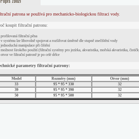
Popis zboží
ltrační patrona se používá pro mechanicko-biologickou filtraci vody.
oč koupit filtrační patronu:
profilovaná filtrační pěna
v systému lze libovolně spojovat a rozšiřovat úměrně dle stupně znečištění vody
jednoduchá manipulace při čištění
možnost širokého použití (filtrační systémy pro jezírka, akvaristika, mořská akvaristika, čistič
otvor ve filtrační patroně je po celé délce
echnické parametry filtrační patrony:
Model
Rozměry
(mm)
Otvor
(mm)
33
95 * 95 * 330
32
39
95 * 95 * 390
32
50
95 * 95 * 500
32