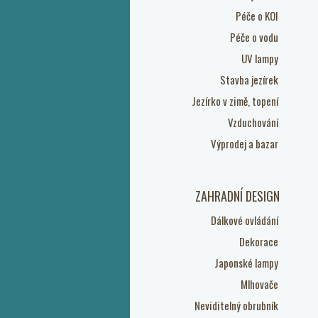
Péče o KOI
Péče o vodu
UV lampy
Stavba jezírek
Jezírko v zimě, topení
Vzduchování
Výprodej a bazar
ZAHRADNÍ DESIGN
Dálkové ovládání
Dekorace
Japonské lampy
Mlhovače
Neviditelný obrubník