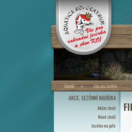
Domů
Vše pro jezírka
AKCE, SEZÓNNÍ NABÍDKA
FI
Akční zboží
Nové zboží
Jezírko na jaře