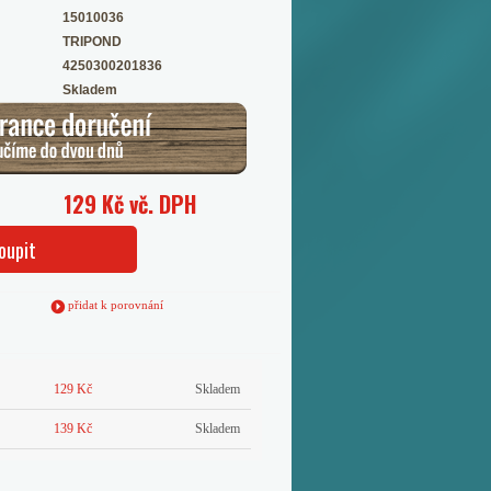
15010036
TRIPOND
4250300201836
Skladem
129 Kč vč. DPH
oupit
přidat k porovnání
129 Kč
Skladem
139 Kč
Skladem