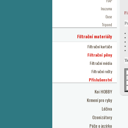
FIAP
Inazuma
Fi
Oase
Pr
Tripond
Filtrační materiály
Filtrační kartáče
Filtrační pěny
T
Filtrační média
Filtrační rošty
Příslušenství
Koi HOBBY
Krmení pro ryby
Léčiva
Ozonizátory
Péče o jezírko