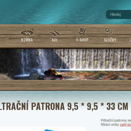
JEZÍRKA
KOI
E-SHOP
SLUŽBY
LTRAČNÍ PATRONA 9,5 * 9,5 * 33 CM
Filtrační patrona 
filtraci vody.
celý p