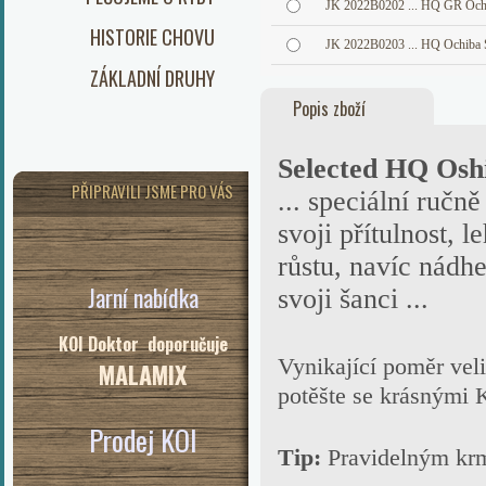
JK 2022B0202 ... HQ GR Och
HISTORIE CHOVU
JK 2022B0203 ... HQ Ochiba 
ZÁKLADNÍ DRUHY
Popis zboží
Selected HQ Osh
PŘIPRAVILI JSME PRO VÁS
... speciální ručně
svoji přítulnost, 
růstu, navíc nádhe
Jarní nabídka
svoji šanci ...
KOI Doktor doporučuje
Vynikající poměr veli
MALAMIX
potěšte se krásnými 
Prodej KOI
Tip:
Pravidelným k