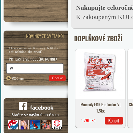
Nakupujte celoročn
K zakoupeným KOI ob
NOVINKY ZE SVĚTA KOI
DOPLŇKOVÉ ZBOŽÍ
Chcete se dozvědět o nových KOI v
naší nabídce jako první?
PŘIHLAŠTE SE K ODBĚRU NOVINEK
RSS feed
Odeslat
Minerály FOK Biofactor VL
Sh
1,5kg
1 290 Kč