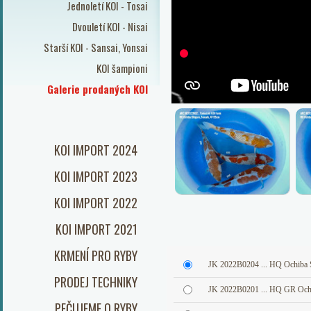
Jednoletí KOI - Tosai
Dvouletí KOI - Nisai
Starší KOI - Sansai, Yonsai
KOI šampioni
Galerie prodaných KOI
KOI IMPORT 2024
KOI IMPORT 2023
KOI IMPORT 2022
KOI IMPORT 2021
KRMENÍ PRO RYBY
JK 2022B0204 ... HQ Ochiba 
PRODEJ TECHNIKY
JK 2022B0201 ... HQ GR Och
PEČUJEME O RYBY