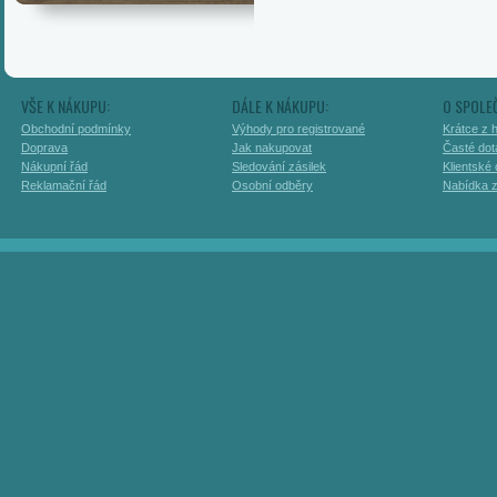
VŠE K NÁKUPU:
DÁLE K NÁKUPU:
O SPOLE
Obchodní podmínky
Výhody pro registrované
Krátce z h
Doprava
Jak nakupovat
Časté dot
Nákupní řád
Sledování zásilek
Klientské
Reklamační řád
Osobní odběry
Nabídka 