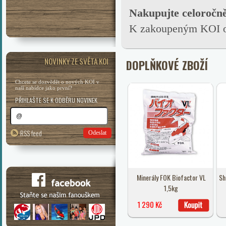
Nakupujte celoročn
K zakoupeným KOI ob
NOVINKY ZE SVĚTA KOI
DOPLŇKOVÉ ZBOŽÍ
Chcete se dozvědět o nových KOI v
naší nabídce jako první?
PŘIHLAŠTE SE K ODBĚRU NOVINEK
RSS feed
Odeslat
Minerály FOK Biofactor VL
Sh
1,5kg
1 290 Kč