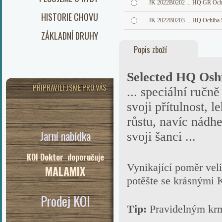
JK 2022B0202 ... HQ GR Och
HISTORIE CHOVU
JK 2022B0203 ... HQ Ochiba 
ZÁKLADNÍ DRUHY
Popis zboží
Selected HQ Osh
PŘIPRAVILI JSME PRO VÁS
... speciální ručně
svoji přítulnost, 
růstu, navíc nádhe
Jarní nabídka
svoji šanci ...
KOI Doktor doporučuje
Vynikající poměr veli
MALAMIX
potěšte se krásnými 
Prodej KOI
Tip:
Pravidelným k