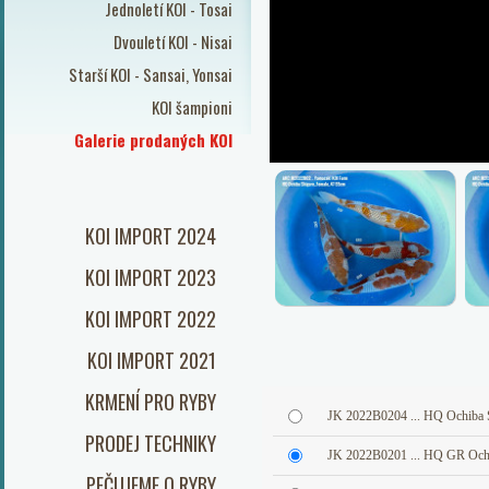
Jednoletí KOI - Tosai
Dvouletí KOI - Nisai
Starší KOI - Sansai, Yonsai
KOI šampioni
Galerie prodaných KOI
KOI IMPORT 2024
KOI IMPORT 2023
KOI IMPORT 2022
KOI IMPORT 2021
KRMENÍ PRO RYBY
JK 2022B0204 ... HQ Ochiba 
PRODEJ TECHNIKY
JK 2022B0201 ... HQ GR Och
PEČUJEME O RYBY