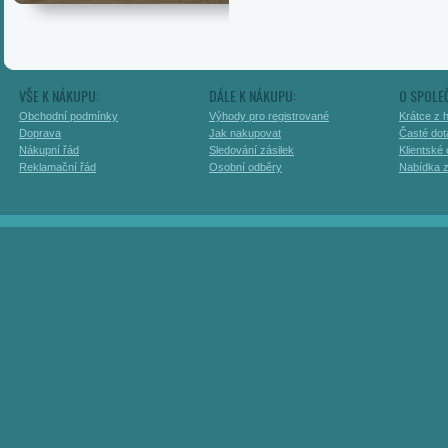
VŠE K NÁKUPU:
DÁLE K NÁKUPU:
O SPOLE
Obchodní podmínky
Výhody pro registrované
Krátce z h
Doprava
Jak nakupovat
Časté dot
Nákupní řád
Sledování zásilek
Klientské
Reklamační řád
Osobní odběry
Nabídka 