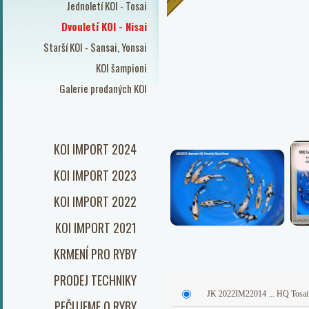
Jednoletí KOI - Tosai
Dvouletí KOI - Nisai
Starší KOI - Sansai, Yonsai
KOI šampioni
Galerie prodaných KOI
KOI IMPORT 2024
KOI IMPORT 2023
KOI IMPORT 2022
KOI IMPORT 2021
KRMENÍ PRO RYBY
PRODEJ TECHNIKY
JK 2022IM22014 ... HQ Tosai T
PEČUJEME O RYBY