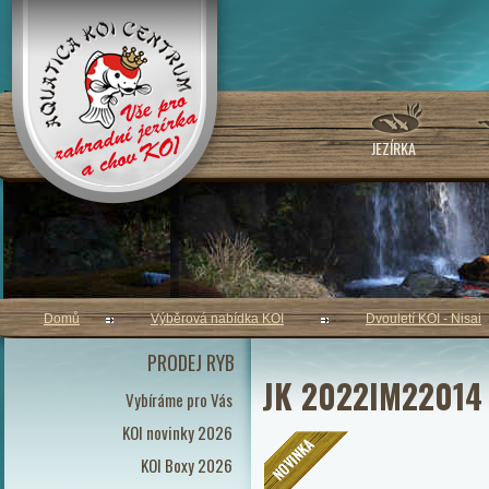
JEZÍRKA
Domů
Výběrová nabídka KOI
Dvouletí KOI - Nisai
PRODEJ RYB
JK 2022IM22014 
Vybíráme pro Vás
KOI novinky 2026
KOI Boxy 2026