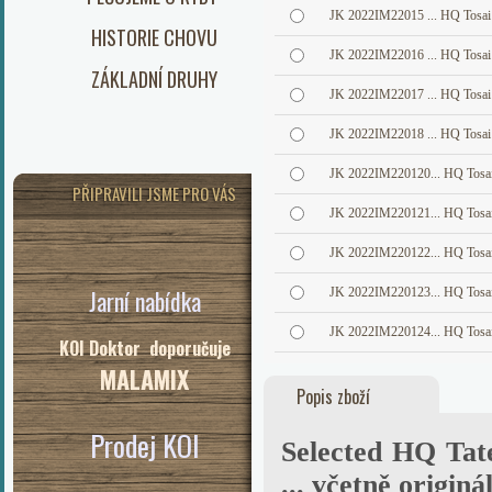
JK 2022IM22015 ... HQ Tosai T
HISTORIE CHOVU
JK 2022IM22016 ... HQ Tosai T
ZÁKLADNÍ DRUHY
JK 2022IM22017 ... HQ Tosai T
JK 2022IM22018 ... HQ Tosai T
JK 2022IM220120... HQ Tosai 
PŘIPRAVILI JSME PRO VÁS
JK 2022IM220121... HQ Tosai 
JK 2022IM220122... HQ Tosai 
Jarní nabídka
JK 2022IM220123... HQ Tosai 
JK 2022IM220124... HQ Tosai 
KOI Doktor doporučuje
MALAMIX
Popis zboží
Prodej KOI
Selected HQ Tat
... včetně originá