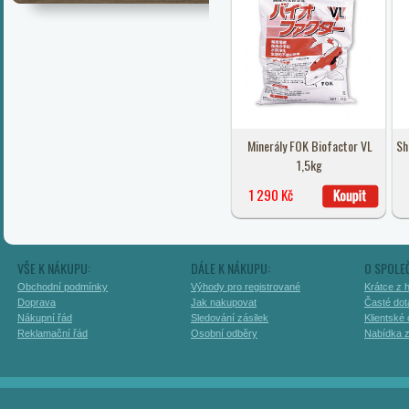
Minerály FOK Biofactor VL
Sh
1,5kg
1 290 Kč
VŠE K NÁKUPU:
DÁLE K NÁKUPU:
O SPOLE
Obchodní podmínky
Výhody pro registrované
Krátce z h
Doprava
Jak nakupovat
Časté dot
Nákupní řád
Sledování zásilek
Klientské
Reklamační řád
Osobní odběry
Nabídka 