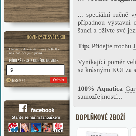
... speciální ručně v
případnou výstavní 
šanci a oživte své je
NOVINKY ZE SVĚTA KOI
Tip:
Přidejte trochu
J
Chcete se dozvědět o nových KOI v
naší nabídce jako první?
PŘIHLAŠTE SE K ODBĚRU NOVINEK
Vynikající poměr veli
se krásnými KOI za 
RSS feed
Odeslat
100% Aquatica
Gar
samozřejmostí...
DOPLŇKOVÉ ZBOŽÍ