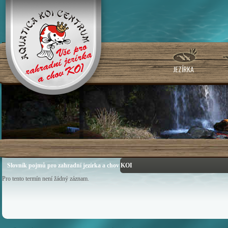
JEZÍRKA
Slovník pojmů pro zahradní jezírka a chov KOI
Pro tento termín není žádný záznam.