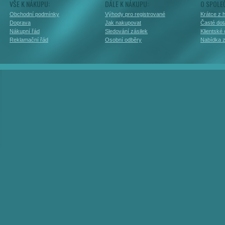
VŠE K NÁKUPU:
DÁLE K NÁKUPU:
O SPOLE
Obchodní podmínky
Výhody pro registrované
Krátce z h
Doprava
Jak nakupovat
Časté dot
Nákupní řád
Sledování zásilek
Klientské
Reklamační řád
Osobní odběry
Nabídka 