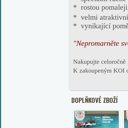
*
rostou pomaleji
*
velmi atraktivn
* vynikající poměr
"Nepromarněte svo
Nakupujte celoročně
K zakoupeným KOI obd
DOPLŇKOVÉ ZBOŽÍ