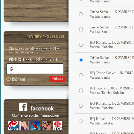
Varieta: Sanke
Taisho Sanke ... JK 23MRS91
Varieta: Sanke
Taisho Sanke ... JK 23MRS91
Varieta: Sanke
NOVINKY ZE SVĚTA KOI
HQ Kohaku ... JK 23MRS914
Varieta: Kohaku
Chcete se dozvědět o nových KOI v
naší nabídce jako první?
Taisho Sanke ... JK 23MRS91
PŘIHLAŠTE SE K ODBĚRU NOVINEK
Varieta: Sanke
HQ Taisho Sanke ... JK 23M
Varieta: Sanke
RSS feed
Odeslat
HQ Tancho ... JK 23MRS917
Varieta: Tancho Kohaku
HQ Kohaku ... JK 23MRS918
Varieta: Kohaku
HQ Kohaku ... JK 23MRS919
Varieta: Kohaku