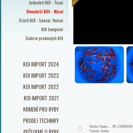
Jednoletí KOI - Tosai
Dvouletí KOI - Nisai
Starší KOI - Sansai, Yonsai
KOI šampioni
Galerie prodaných KOI
KOI IMPORT 2024
KOI IMPORT 2023
KOI IMPORT 2022
KOI IMPORT 2021
KRMENÍ PRO RYBY
PRODEJ TECHNIKY
Taisho Sanke ... JK 23MRS90
PEČUJEME O RYBY
Varieta: Sanke