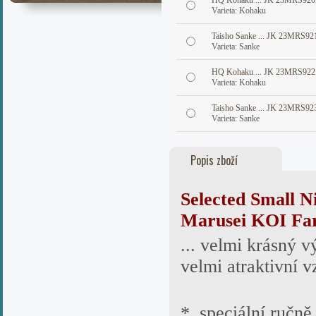
HQ Kohaku ... JK 23MRS920
Varieta: Kohaku
Taisho Sanke ... JK 23MRS92
Varieta: Sanke
HQ Kohaku ... JK 23MRS922
Varieta: Kohaku
Taisho Sanke ... JK 23MRS92
Varieta: Sanke
Popis zboží
Selected Small
N
Marusei
KOI Fa
... velmi krásný 
velmi atraktivní v
* speciální ručně