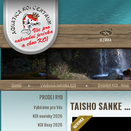
JEZÍRKA
Domů
Výběrová nabídka KOI
Dvouletí KOI - Nisai
PRODEJ RYB
TAISHO SANKE ..
Vybíráme pro Vás
KOI novinky 2026
KOI Boxy 2026