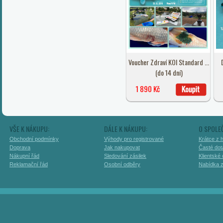
Voucher Zdraví KOI Standard ...
(do 14 dní)
1 890 Kč
VŠE K NÁKUPU:
DÁLE K NÁKUPU:
O SPOLE
Obchodní podmínky
Výhody pro registrované
Krátce z h
Doprava
Jak nakupovat
Časté dot
Nákupní řád
Sledování zásilek
Klientské
Reklamační řád
Osobní odběry
Nabídka 