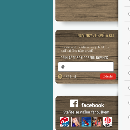
NOVINKY ZE SVĚTA KOI
Chcete se dozvědět o nových KOI v
naší nabídce jako první?
PŘIHLAŠTE SE K ODBĚRU NOVINEK
RSS feed
Odeslat