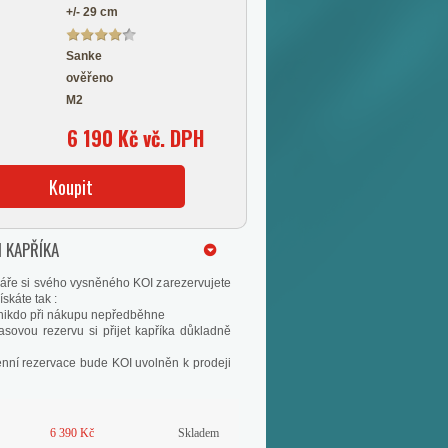
+/- 29 cm
Sanke
ověřeno
M2
6 190 Kč vč. DPH
Koupit
 KAPŘÍKA
áře si svého vysněného KOI zarezervujete
skáte tak :
s nikdo při nákupu nepředběhne
asovou rezervu si přijet kapříka důkladně
enní rezervace bude KOI uvolněn k prodeji
6 390 Kč
Skladem