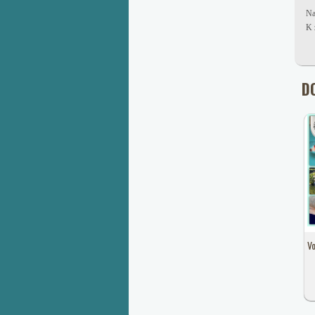
Na
K 
D
Vo