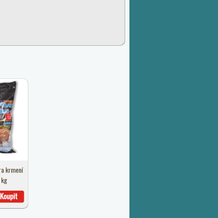
ra krmení
 kg