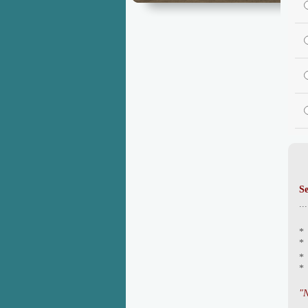
Se
..
* 
* 
"N