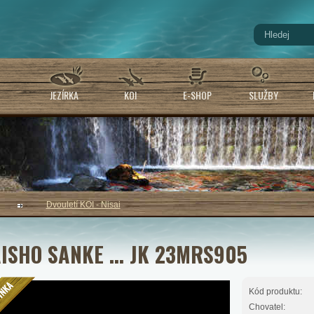
JEZÍRKA
KOI
E-SHOP
SLUŽBY
Dvouletí KOI - Nisai
ISHO SANKE ... JK 23MRS905
Kód produktu:
Chovatel: