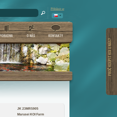
Přihlásit se
PORADNA
O NÁS
KONTAKTY
PROČ KOUPIT KOI U NÁS?
JK 23MRS905
Marusei KOI Farm