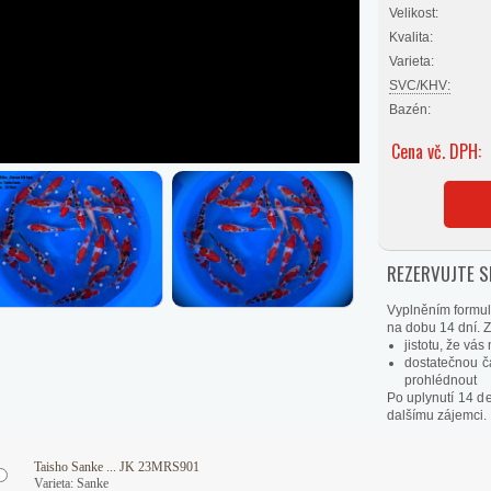
Velikost:
Kvalita:
Varieta:
SVC/KHV:
Bazén:
Cena vč. DPH:
REZERVUJTE SI
Vyplněním formul
na dobu 14 dní. Zí
jistotu, že vá
dostatečnou č
prohlédnout
Po uplynutí 14 d
dalšímu zájemci.
Taisho Sanke ... JK 23MRS901
Varieta: Sanke