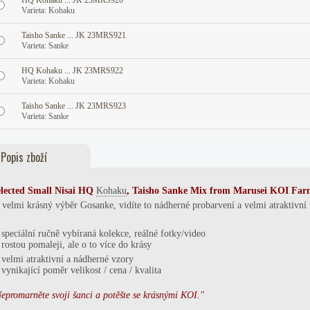
HQ Kohaku ... JK 23MRS920
Varieta: Kohaku
Taisho Sanke ... JK 23MRS921
Varieta: Sanke
HQ Kohaku ... JK 23MRS922
Varieta: Kohaku
Taisho Sanke ... JK 23MRS923
Varieta: Sanke
Popis zboží
lected Small
Ni
sai
HQ
Kohaku
, Taisho Sanke
Mix from Marusei
KOI Far
. velmi krásný výběr Gosanke, vidíte to nádherné probarvení a velmi atraktivní
speciální ručně vybíraná kolekce, reálné fotky/video
*
rostou pomaleji, ale o to více do krásy
*
velmi atraktivní a nádherné vzory
vynikající poměr velikost / cena / kvalita
epromarněte svoji šanci a potěšte se krásnými KOI."