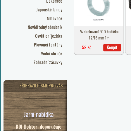
Dekorace
Japonské lampy
Mlhovače
Neviditelný obrubník
Vzduchovací ECO hadička
Osvětlení jezírka
12/16 mm 1m
Plovoucí fontány
59 Kč
Vodní chrliče
Zahradní zásuvky
PŘIPRAVILI JSME PRO VÁS
Jarní nabídka
KOI Doktor doporučuje