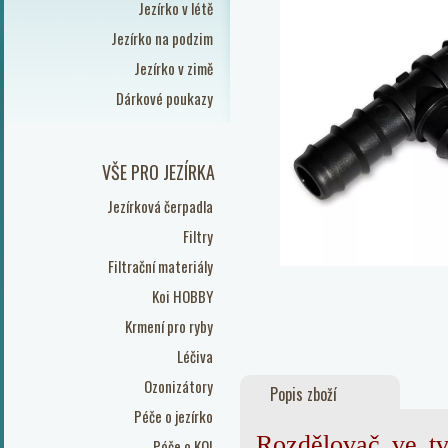
Jezírko v létě
Jezírko na podzim
Jezírko v zimě
Dárkové poukazy
VŠE PRO JEZÍRKA
Jezírková čerpadla
Filtry
Filtrační materiály
Koi HOBBY
Krmení pro ryby
Léčiva
Ozonizátory
Popis zboží
Péče o jezírko
Rozdělovač ve t
Péče o KOI