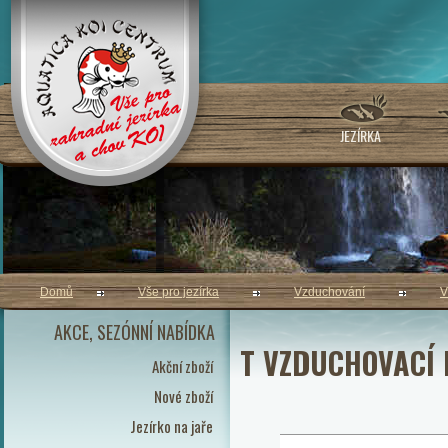
JEZÍRKA
Domů
Vše pro jezírka
Vzduchování
V
AKCE, SEZÓNNÍ NABÍDKA
T VZDUCHOVACÍ 
Akční zboží
Nové zboží
Jezírko na jaře