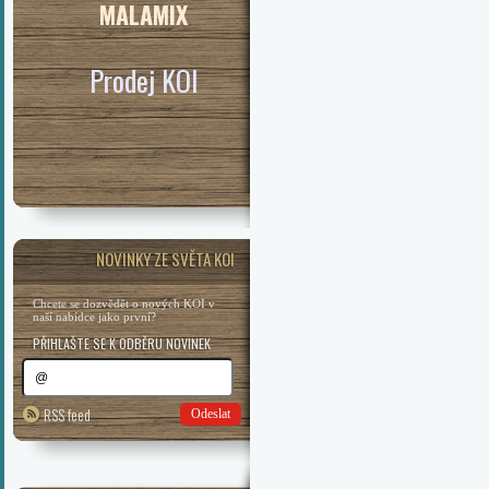
MALAMIX
Prodej KOI
NOVINKY ZE SVĚTA KOI
Chcete se dozvědět o nových KOI v
naší nabídce jako první?
PŘIHLAŠTE SE K ODBĚRU NOVINEK
RSS feed
Odeslat