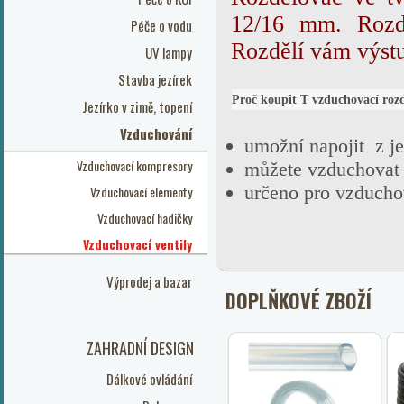
12/16 mm. Rozdě
Péče o vodu
Rozdělí vám výst
UV lampy
Stavba jezírek
Proč koupit T vzduchovací roz
Jezírko v zimě, topení
Vzduchování
umožní napojit z j
Vzduchovací kompresory
můžete vzduchovat 
určeno pro vzducho
Vzduchovací elementy
Vzduchovací hadičky
Vzduchovací ventily
Výprodej a bazar
DOPLŇKOVÉ ZBOŽÍ
ZAHRADNÍ DESIGN
Dálkové ovládání