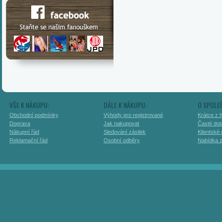
VŠE K NÁKUPU:
DÁLE K NÁKUPU:
O SPOLE
Obchodní podmínky
Výhody pro registrované
Krátce z h
Doprava
Jak nakupovat
Časté dot
Nákupní řád
Sledování zásilek
Klientské
Reklamační řád
Osobní odběry
Nabídka 