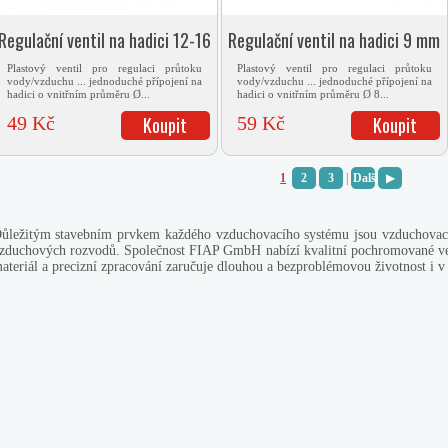
Regulační ventil na hadici 12-16
Regulační ventil na hadici 9 mm
mm
Plastový ventil pro regulaci průtoku
Plastový ventil pro regulaci průtoku
vody/vzduchu ... jednoduché přípojení na
vody/vzduchu ... jednoduché přípojení na
hadici o vnitřním průměru Ø...
hadici o vnitřním průměru Ø 8...
49 Kč
Koupit
59 Kč
Koupit
1
2
3
|
Další
▶
ůležitým stavebním prvkem každého vzduchovacího systému jsou vzduchovací
zduchových rozvodů. Společnost FIAP GmbH nabízí kvalitní pochromované vent
ateriál a precizní zpracování zaručuje dlouhou a bezproblémovou životnost i 