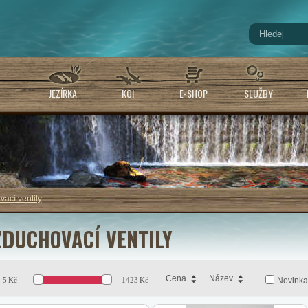
JEZÍRKA
KOI
E-SHOP
SLUŽBY
ací ventily
ZDUCHOVACÍ VENTILY
Cena
Název
5
Kč
1423
Kč
Novinka