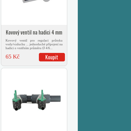
Kovový ventil na hadici 4 mm
Kovový ventil pro regulaci průtoku
vody/vzduchu ... jednoduché přípojení na
hadici o vnitřním průměru Ø 4/6...
65 Kč
Koupit