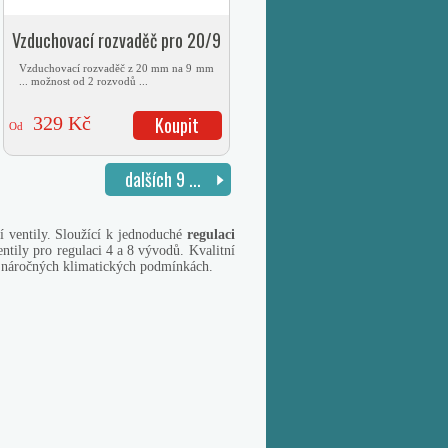
Vzduchovací rozvaděč pro 20/9
mm hadičku
Vzduchovací rozvaděč z 20 mm na 9 mm
... možnost od 2 rozvodů ...
329 Kč
Koupit
Od
dalších 9 ...
 ventily. Sloužící k jednoduché
regulaci
ily pro regulaci 4 a 8 vývodů. Kvalitní
v náročných klimatických podmínkách.