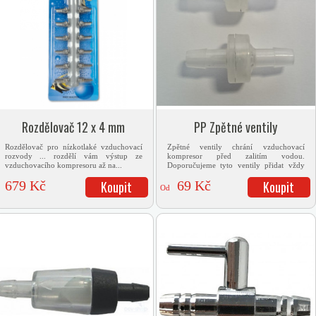
Rozdělovač 12 x 4 mm
PP Zpětné ventily
Rozdělovač pro nízkotlaké vzduchovací
Zpětné ventily chrání vzduchovací
rozvody ... rozdělí vám výstup ze
kompresor před zalitím vodou.
vzduchovacího kompresoru až na...
Doporučujeme tyto ventily přidat vždy
mezi...
679 Kč
Koupit
69 Kč
Koupit
Od