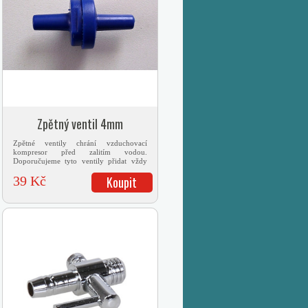
Zpětný ventil 4mm
Zpětné ventily chrání vzduchovací
kompresor před zalitím vodou.
Doporučujeme tyto ventily přidat vždy
mezi...
39 Kč
Koupit