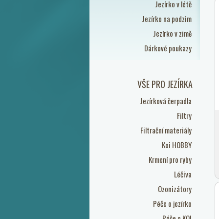
Jezírko v létě
Jezírko na podzim
Jezírko v zimě
Dárkové poukazy
VŠE PRO JEZÍRKA
Jezírková čerpadla
Filtry
Filtrační materiály
Koi HOBBY
Krmení pro ryby
Léčiva
Ozonizátory
Péče o jezírko
Péče o KOI