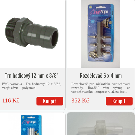
Trn hadicový 12 mm x 3/8"
Rozdělovač 6 x 4 mm
PVC tvarovka - Trn hadicový 12 x 3/8“,
Rozdělovač pro nízkotlaké vzduchovací
vnější závit ... polyamid
rozvody. Rozdělí vám výstup ze
vzduchovacího kompresoru až na šest...
116 Kč
Koupit
352 Kč
Koupit