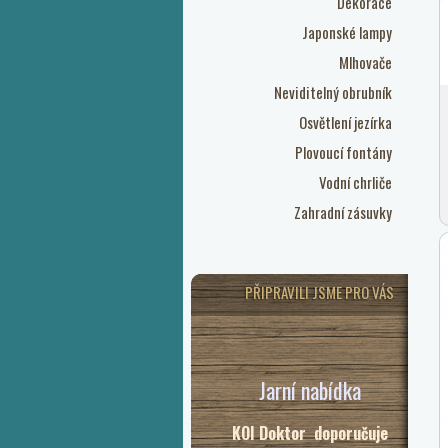
Dekorace
Japonské lampy
Mlhovače
Neviditelný obrubník
Osvětlení jezírka
Plovoucí fontány
Vodní chrliče
Zahradní zásuvky
PŘIPRAVILI JSME PRO VÁS
Jarní nabídka
KOI Doktor doporučuje