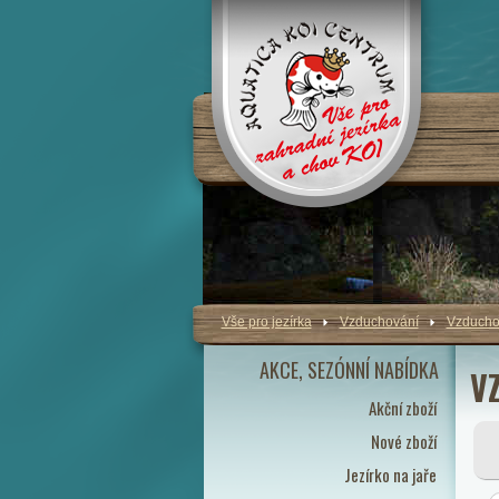
Vše pro jezírka
Vzduchování
Vzduchov
AKCE, SEZÓNNÍ NABÍDKA
V
Akční zboží
Nové zboží
Jezírko na jaře