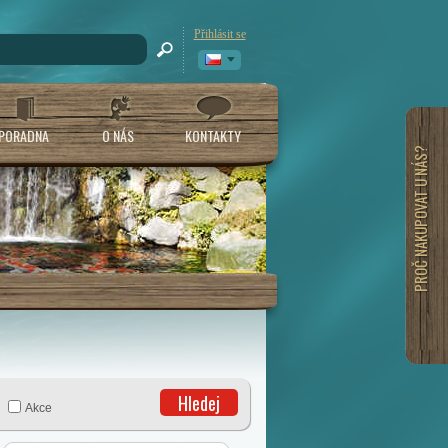
Přihlásit se
PORADNA
O NÁS
KONTAKTY
PROČ NAKUPOVAT U NÁS?
Hledej
Akce