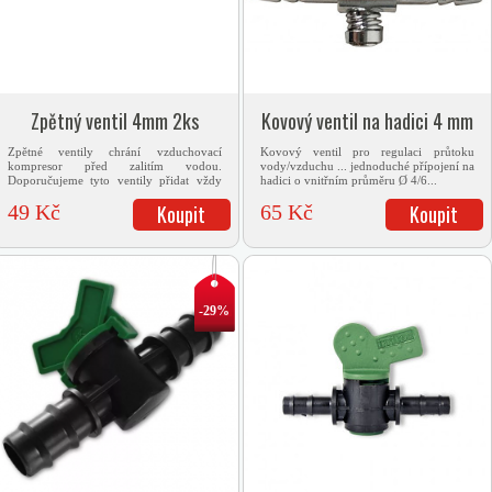
Zpětný ventil 4mm 2ks
Kovový ventil na hadici 4 mm
Zpětné ventily chrání vzduchovací
Kovový ventil pro regulaci průtoku
kompresor před zalitím vodou.
vody/vzduchu ... jednoduché přípojení na
Doporučujeme tyto ventily přidat vždy
hadici o vnitřním průměru Ø 4/6...
mezi...
49 Kč
Koupit
65 Kč
Koupit
-29%