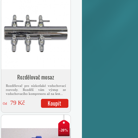
Rozdělovač mosaz
Rozdělovač pro nízkotlaké vzduchovací
rozvody. Rozdělí vám výstup ze
vzduchovacího kompresoru až na šest...
79 Kč
Koupit
Od
-20%