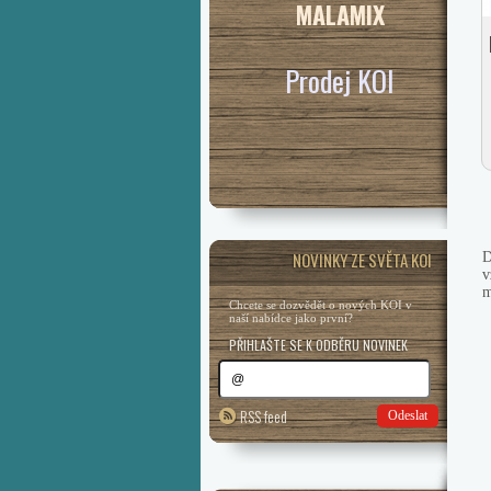
MALAMIX
Prodej KOI
NOVINKY ZE SVĚTA KOI
D
v
m
Chcete se dozvědět o nových KOI v
naší nabídce jako první?
PŘIHLAŠTE SE K ODBĚRU NOVINEK
RSS feed
Odeslat