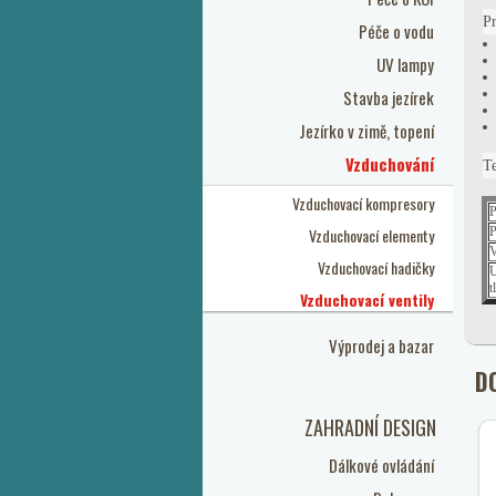
Pr
Péče o vodu
UV lampy
Stavba jezírek
Jezírko v zimě, topení
Vzduchování
T
Vzduchovací kompresory
P
Vzduchovací elementy
P
V
Vzduchovací hadičky
U
t
Vzduchovací ventily
Výprodej a bazar
D
ZAHRADNÍ DESIGN
Dálkové ovládání