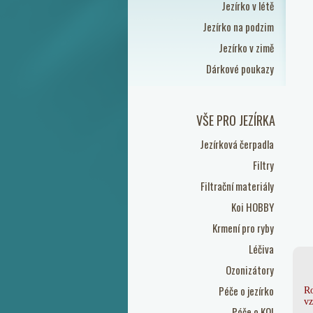
Jezírko v létě
Jezírko na podzim
Jezírko v zimě
Dárkové poukazy
VŠE PRO JEZÍRKA
Jezírková čerpadla
Filtry
Filtrační materiály
Koi HOBBY
Krmení pro ryby
Léčiva
Ozonizátory
Péče o jezírko
Ro
vz
Péče o KOI