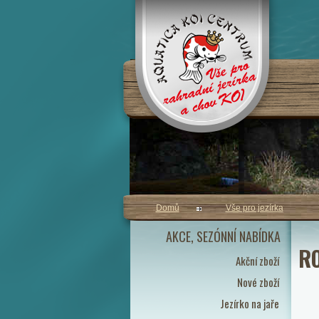
Domů
Vše pro jezírka
AKCE, SEZÓNNÍ NABÍDKA
R
Akční zboží
Nové zboží
Jezírko na jaře