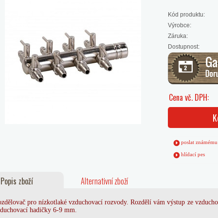
Kód produktu:
Výrobce:
Záruka:
Dostupnost:
Cena vč. DPH:
K
poslat známému
hlídací pes
Popis zboží
Alternativní zboží
zdělovač pro nízkotlaké vzduchovací rozvody. Rozdělí vám výstup ze vzduch
duchovací hadičky 6-9 mm.