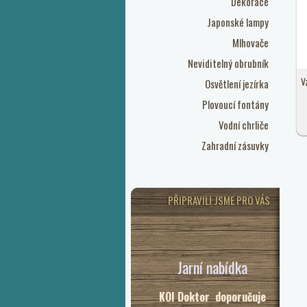
Dekorace
Japonské lampy
Mlhovače
Neviditelný obrubník
V
Osvětlení jezírka
Plovoucí fontány
Vodní chrliče
Zahradní zásuvky
PŘIPRAVILI JSME PRO VÁS
Jarní nabídka
KOI Doktor doporučuje