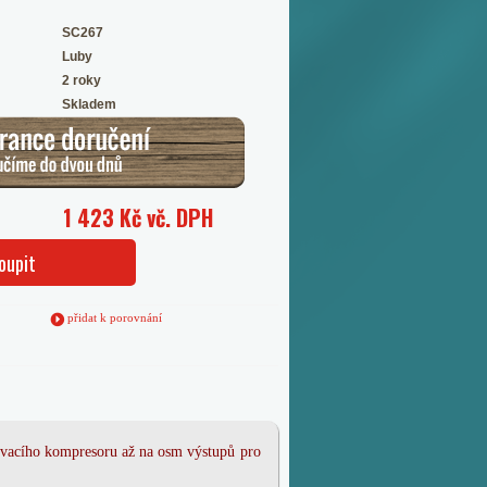
SC267
Luby
2 roky
Skladem
1 423 Kč vč. DPH
oupit
přidat k porovnání
ovacího kompresoru až na osm výstupů pro