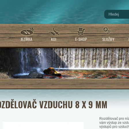
JEZÍRKA
KOI
E-SHOP
SLUŽBY
OZDĚLOVAČ VZDUCHU 8 X 9 MM
Rozdělovač pro níz
vám výstup ze vzd
výstupů pro vzduc