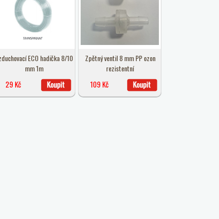
zduchovací ECO hadička 8/10
Zpětný ventil 8 mm PP ozon
mm 1m
rezistentní
29 Kč
109 Kč