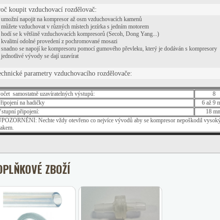
oč koupit vzduchovací rozdělovač:
umožní napojit na kompresor až osm vzduchovacích kamenů
můžete vzduchovat v různých místech jezírka s jedním motorem
hodí se k většině vzduchovacích kompresorů (Secoh, Dong Yang...)
kvalitní odolné provedení z pochromované mosazi
snadno se napojí ke kompresoru pomocí gumového převleku, který je dodáván s kompresory
jednotlivé vývody se dají uzavírat
echnické parametry
vzduchovacího rozdělovače:
očet samostatně uzavíratelných výstupů:
8
řipojení na hadičky
6 až 9
stupní připojení:
18 m
POZORNĚNÍ: Nechte vždy otevřeno co nejvíce vývodů aby se kompresor nepoškodil vysok
lakem.
OPLŇKOVÉ ZBOŽÍ