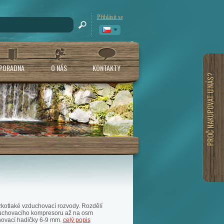
Přihlásit se
PORADNA
O NÁS
KONTAKTY
PROČ NAKUPOVAT U NÁS?
kotlaké vzduchovací rozvody. Rozdělí
uchovacího kompresoru až na osm
hovací hadičky 6-9 mm.
celý popis