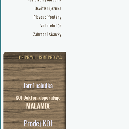
Osvětlení jezírka
Plovoucí fontány
Vodní chrliče
Zahradní zásuvky
PŘIPRAVILI JSME PRO VÁS
Jarní nabídka
KOI Doktor doporučuje
MALAMIX
Prodej KOI