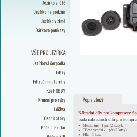
Jezírko v létě
Jezírko na podzim
Jezírko v zimě
Dárkové poukazy
VŠE PRO JEZÍRKA
Jezírková čerpadla
Filtry
Filtrační materiály
Koi HOBBY
Popis zboží
Krmení pro ryby
Léčiva
Náhradní díly pro kompresory S
Ozonizátory
Sada náhradních dílů pro kompre
Membrána - 1 pár (2 kusy).
Péče o jezírko
Těleso ventilů - 1 pár (2 kusy).
Filtr - 1 kus.
Péče o KOI