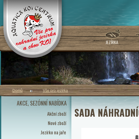
JEZÍRKA
Domů
Vše pro jezírka
AKCE, SEZÓNNÍ NABÍDKA
SADA NÁHRADNÍC
Akční zboží
Nové zboží
Jezírko na jaře