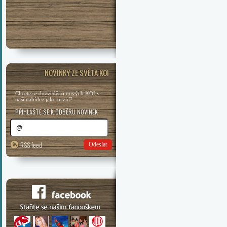
NOVINKY ZE SVĚTA KOI
Chcete se dozvědět o nových KOI v
naší nabídce jako první?
PŘIHLAŠTE SE K ODBĚRU NOVINEK
RSS feed
Odeslat