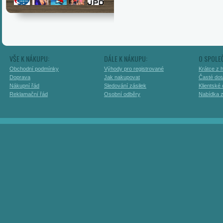
VŠE K NÁKUPU:
DÁLE K NÁKUPU:
O SPOLE
Obchodní podmínky
Výhody pro registrované
Krátce z h
Doprava
Jak nakupovat
Časté dot
Nákupní řád
Sledování zásilek
Klientské
Reklamační řád
Osobní odběry
Nabídka 