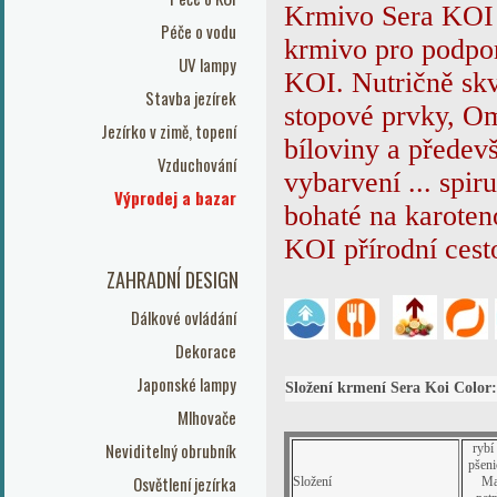
Krmivo Sera KOI 
Péče o vodu
krmivo pro podpor
UV lampy
KOI. Nutričně sk
Stavba jezírek
stopové prvky, Om
Jezírko v zimě, topení
bíloviny
a předevš
Vzduchování
vybarvení ... spir
Výprodej a bazar
bohaté na karoten
KOI přírodní cesto
ZAHRADNÍ DESIGN
Dálkové ovládání
Dekorace
Japonské lampy
Složení krmení Sera Koi Color:
Mlhovače
Neviditelný obrubník
rybí
pšeni
Osvětlení jezírka
Složení
Ma