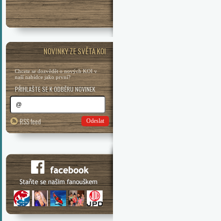
NOVINKY ZE SVĚTA KOI
Chcete se dozvědět o nových KOI v
naší nabídce jako první?
PŘIHLAŠTE SE K ODBĚRU NOVINEK
RSS feed
Odeslat