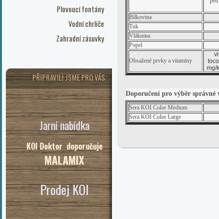
petr
Plovoucí fontány
Bílkovina
Vodní chrliče
Tuk
Vláknina
Zahradní zásuvky
Popel
v
Obsažené prvky a vitamíny
toco
mg/k
PŘIPRAVILI JSME PRO VÁS
Doporučení pro výběr správné ve
Sera KOI Color Medium
Sera KOI Color Large
Jarní nabídka
KOI Doktor doporučuje
MALAMIX
Prodej KOI