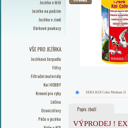
Jezírko v létě
Jezírko na podzim
Jezírko v zimě
Dárkové poukazy
VŠE PRO JEZÍRKA
Jezírková čerpadla
Filtry
Filtrační materiály
Koi HOBBY
Krmení pro ryby
SERA KOI Color Medium 1l
Léčiva
Popis zboží
Ozonizátory
Péče o jezírko
VÝPRODEJ ! EX
Péče o KOI