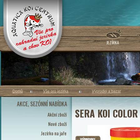
JEZÍRKA
Domů
Vše pro jezírka
Výprodej a bazar
AKCE, SEZÓNNÍ NABÍDKA
SERA KOI COLOR
Akční zboží
Nové zboží
Jezírko na jaře