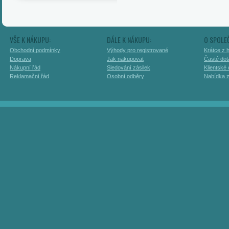
VŠE K NÁKUPU:
DÁLE K NÁKUPU:
O SPOLE
Obchodní podmínky
Výhody pro registrované
Krátce z h
Doprava
Jak nakupovat
Časté dot
Nákupní řád
Sledování zásilek
Klientské
Reklamační řád
Osobní odběry
Nabídka 