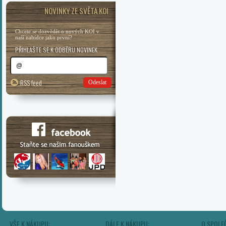
NOVINKY ZE SVĚTA KOI
Chcete se dozvědět o nových KOI v
naší nabídce jako první?
PŘIHLAŠTE SE K ODBĚRU NOVINEK
RSS feed
Odeslat
VŠE K NÁKUPU:
DÁLE K NÁKUPU:
O SPOLE