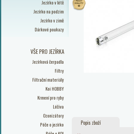
Jezírko v létě
Jezírko na podzim
Jezírko v zimě
Dárkové poukazy
VŠE PRO JEZÍRKA
Jezírková čerpadla
Filtry
Filtrační materiály
Koi HOBBY
Krmení pro ryby
Léčiva
Ozonizátory
Popis zboží
Péče o jezírko
Péče o KOI