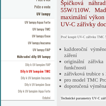
Špičková náhr
Péče o vodu
55W/110W. Made
UV lampy
maximální výkon 
UV lampy Aqua Forte
UV-C zářivky doc
UV lampy TMC
UV lampy Oase
Proč koupit UV-C zářivku TMC 
UV lampy Inazuma
každoroční výměn
UV lampy FIAP
záření
Náhradní díly UV lampy
originální zářiv
Díly k UV lampám FIAP
funkčnosti
Díly k UV lampám TMC
zářivková trubice s
Díly k UV lampám Inazuma
pro model TMC Pro 
Díly k UV lampám Oase
doporučená výměna 
Díly k UV lampám Aqua Forte
Ostatní
Technické parametry UV-C z