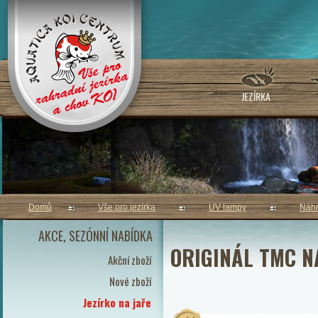
JEZÍRKA
Domů
Vše pro jezírka
UV lampy
Náhr
AKCE, SEZÓNNÍ NABÍDKA
ORIGINÁL TMC N
Akční zboží
Nové zboží
Jezírko na jaře