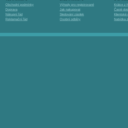
Obchodní podmínky
Výhody pro registrované
Krátce z h
Doprava
Jak nakupovat
Časté dot
Nákupní řád
Sledování zásilek
Klientské
Reklamační řád
Osobní odběry
Nabídka 