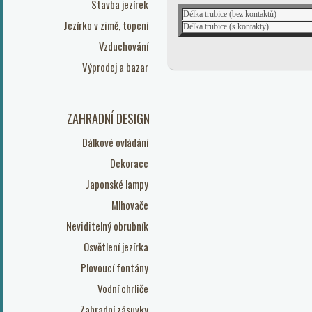
Stavba jezírek
Délka trubice (bez kontaktů)
Jezírko v zimě, topení
Délka trubice (s kontakty)
Vzduchování
Výprodej a bazar
ZAHRADNÍ DESIGN
Dálkové ovládání
Dekorace
Japonské lampy
Mlhovače
Neviditelný obrubník
Osvětlení jezírka
Plovoucí fontány
Vodní chrliče
Zahradní zásuvky