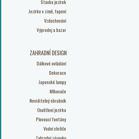
Stavba jezírek
Jezírko v zimě, topení
Vzduchování
Výprodej a bazar
ZAHRADNÍ DESIGN
Dálkové ovládání
Dekorace
Japonské lampy
Mlhovače
Neviditelný obrubník
Osvětlení jezírka
Plovoucí fontány
Vodní chrliče
Zahradní zásuvky