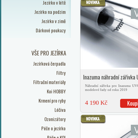
Jezírko v létě
Jezírko na podzim
Jezírko v zimě
Dárkové poukazy
VŠE PRO JEZÍRKA
Jezírková čerpadla
Filtry
Inazuma náhradní zářivka
Filtrační materiály
V2
Náhradní zářivka pro Inazuma U
Koi HOBBY
modelové řady od roku 2019
Krmení pro ryby
4 190 Kč
Koup
Léčiva
Ozonizátory
Péče o jezírko
Péče o KOI