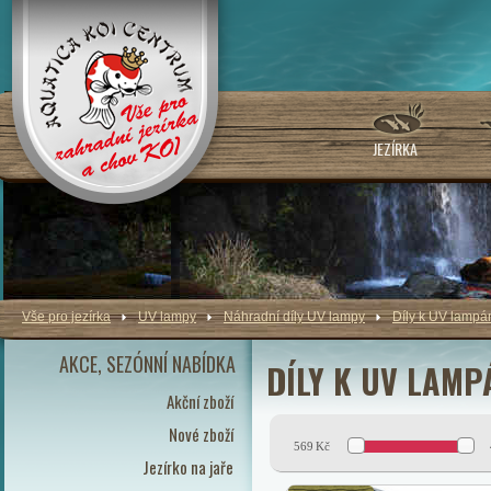
JEZÍRKA
Vše pro jezírka
UV lampy
Náhradní díly UV lampy
Díly k UV lamp
AKCE, SEZÓNNÍ NABÍDKA
DÍLY K UV LAM
Akční zboží
Nové zboží
569
Kč
Jezírko na jaře