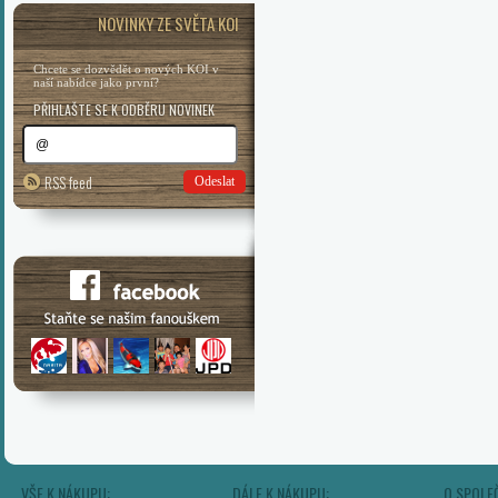
NOVINKY ZE SVĚTA KOI
Chcete se dozvědět o nových KOI v
naší nabídce jako první?
PŘIHLAŠTE SE K ODBĚRU NOVINEK
RSS feed
Odeslat
VŠE K NÁKUPU:
DÁLE K NÁKUPU:
O SPOLE