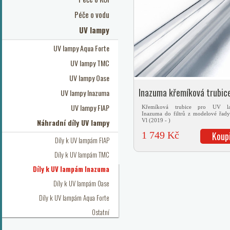
Péče o vodu
UV lampy
UV lampy Aqua Forte
UV lampy TMC
UV lampy Oase
Inazuma křemíková trubic
UV lampy Inazuma
UV-C V2
UV lampy FIAP
Křemíková trubice pro UV l
Inazuma do filtrů z modelové řa
Náhradní díly UV lampy
Vl (2019 - )
1 749 Kč
Koup
Díly k UV lampám FIAP
Díly k UV lampám TMC
Díly k UV lampám Inazuma
Díly k UV lampám Oase
Díly k UV lampám Aqua Forte
Ostatní