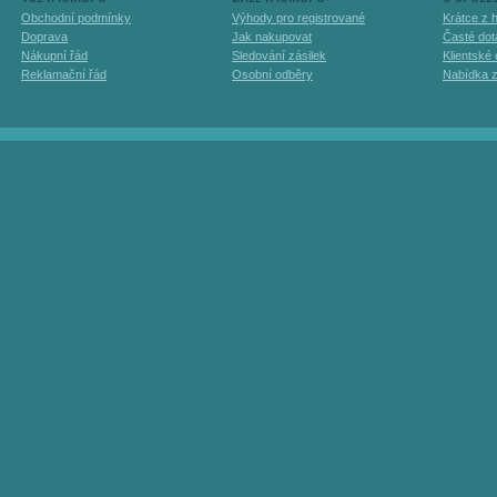
Obchodní podmínky
Výhody pro registrované
Krátce z h
Doprava
Jak nakupovat
Časté dot
Nákupní řád
Sledování zásilek
Klientské
Reklamační řád
Osobní odběry
Nabídka 