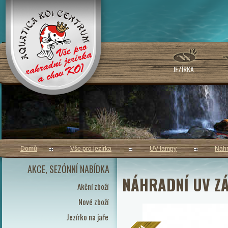
JEZÍRKA
Domů
Vše pro jezírka
UV lampy
Náhr
AKCE, SEZÓNNÍ NABÍDKA
NÁHRADNÍ UV ZÁ
Akční zboží
Nové zboží
Jezírko na jaře