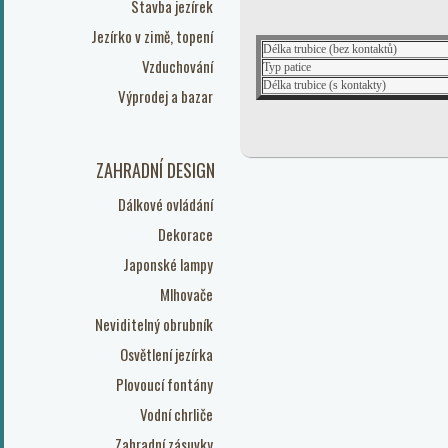
Stavba jezírek
Jezírko v zimě, topení
Délka trubice (bez kontaktů)
Vzduchování
Typ patice
Délka trubice (s kontakty)
Výprodej a bazar
ZAHRADNÍ DESIGN
Dálkové ovládání
Dekorace
Japonské lampy
Mlhovače
Neviditelný obrubník
Osvětlení jezírka
Plovoucí fontány
Vodní chrliče
Zahradní zásuvky