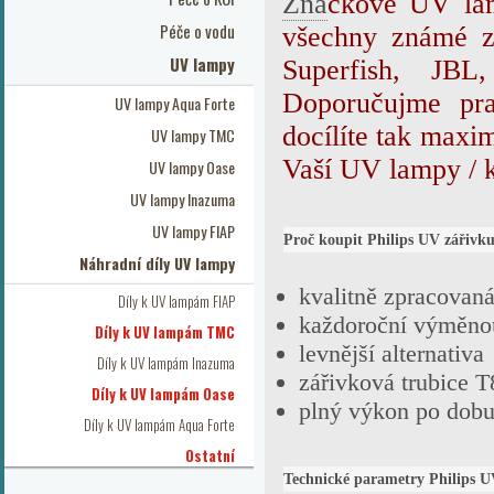
Zna
čkové
UV lam
Péče o vodu
všechny
známé z
UV lampy
Superfish, JB
Doporučujme pra
UV lampy Aqua Forte
docílíte tak max
UV lampy TMC
Vaší UV lampy / k
UV lampy Oase
UV lampy Inazuma
UV lampy FIAP
Proč koupit Philips UV zářivk
Náhradní díly UV lampy
kvalitně zpracovan
Díly k UV lampám FIAP
každoroční výměnou
Díly k UV lampám TMC
levnější alternati
Díly k UV lampám Inazuma
zářivková trubice T
Díly k UV lampám Oase
plný výkon po dobu 
Díly k UV lampám Aqua Forte
Ostatní
Technické parametry Philips 