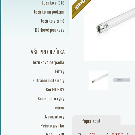
Jezírko v létě
Jezírko na podzim
Jezírko v zimě
Dárkové poukazy
VŠE PRO JEZÍRKA
Jezírková čerpadla
Filtry
Filtrační materiály
Koi HOBBY
Krmení pro ryby
Léčiva
Ozonizátory
Popis zboží
Péče o jezírko
Péče o KOI