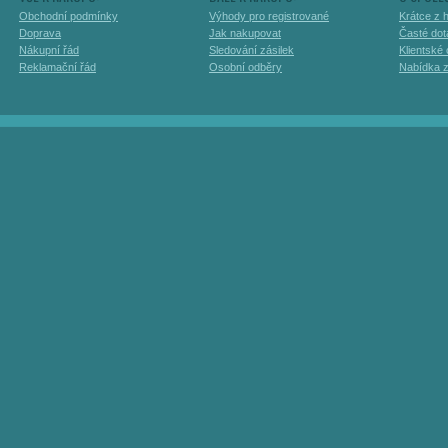
Obchodní podmínky
Výhody pro registrované
Krátce z h
Doprava
Jak nakupovat
Časté dot
Nákupní řád
Sledování zásilek
Klientské
Reklamační řád
Osobní odběry
Nabídka 