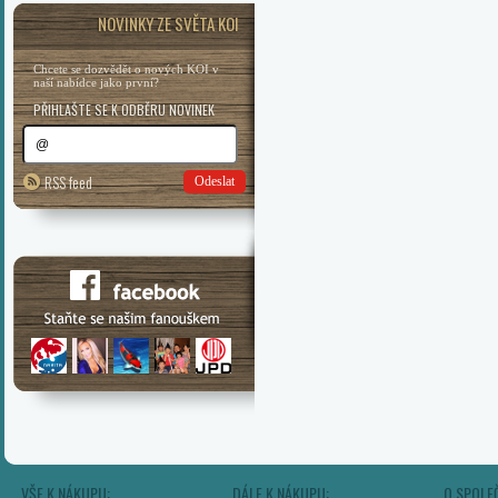
NOVINKY ZE SVĚTA KOI
Chcete se dozvědět o nových KOI v
naší nabídce jako první?
PŘIHLAŠTE SE K ODBĚRU NOVINEK
RSS feed
Odeslat
VŠE K NÁKUPU:
DÁLE K NÁKUPU:
O SPOLE