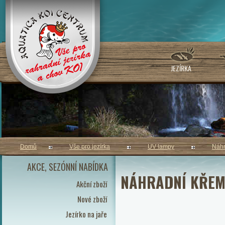
JEZÍRKA
Domů
Vše pro jezírka
UV lampy
Náhr
AKCE, SEZÓNNÍ NABÍDKA
NÁHRADNÍ KŘEM
Akční zboží
Nové zboží
Jezírko na jaře