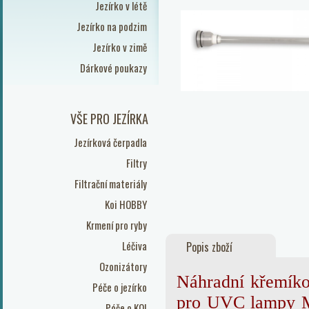
Jezírko v létě
Jezírko na podzim
Jezírko v zimě
Dárkové poukazy
VŠE PRO JEZÍRKA
Jezírková čerpadla
Filtry
Filtrační materiály
Koi HOBBY
Krmení pro ryby
Léčiva
Popis zboží
Ozonizátory
Náhradní křemíkov
Péče o jezírko
pro UVC lampy M
Péče o KOI