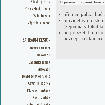
Stavba jezírek
Doporučení pro použití křemík
Jezírko v zimě, topení
při manipulaci buďte
Vzduchování
pravidelným čištěn
Výprodej a bazar
(zejména v lokalitá
po převzetí balíčku
pozdější reklamace
ZAHRADNÍ DESIGN
Dálkové ovládání
Dekorace
Japonské lampy
Mlhovače
Neviditelný obrubník
Osvětlení jezírka
Plovoucí fontány
Vodní chrliče
Zahradní zásuvky