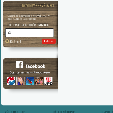
NOVINKY ZE SVĚTA KOI
Chcete se dozvědět o nových KOI v
naší nabídce jako první?
PŘIHLAŠTE SE K ODBĚRU NOVINEK
RSS feed
Odeslat
VŠE K NÁKUPU:
DÁLE K NÁKUPU:
O SPOLE