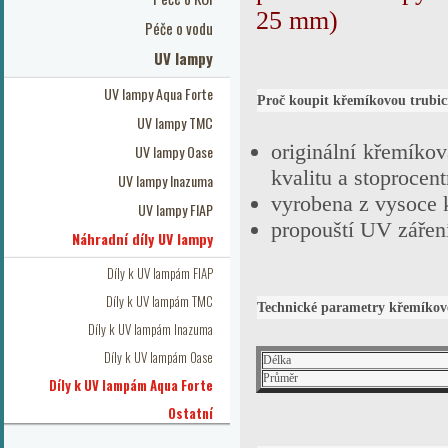
25 mm)
Péče o vodu
UV lampy
UV lampy Aqua Forte
Proč koupit křemíkovou trubic
UV lampy TMC
originální křemíko
UV lampy Oase
kvalitu a stoprocen
UV lampy Inazuma
vyrobena z vysoce k
UV lampy FIAP
propouští UV zářen
Náhradní díly UV lampy
Díly k UV lampám FIAP
Díly k UV lampám TMC
Technické parametry křemíkov
Díly k UV lampám Inazuma
Díly k UV lampám Oase
Délka
Průměr
Díly k UV lampám Aqua Forte
Ostatní