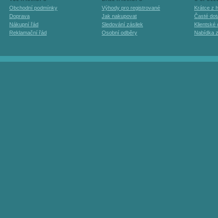
Obchodní podmínky
Výhody pro registrované
Krátce z h
Doprava
Jak nakupovat
Časté dot
Nákupní řád
Sledování zásilek
Klientské
Reklamační řád
Osobní odběry
Nabídka 