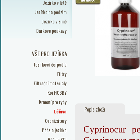
Jezírko v létě
Jezírko na podzim
Jezírko v zimě
Dárkové poukazy
VŠE PRO JEZÍRKA
Jezírková čerpadla
Filtry
Filtrační materiály
Koi HOBBY
Krmení pro ryby
Popis zboží
Léčiva
Ozonizátory
Cyprinocur pe
Péče o jezírko
Péče o KOI