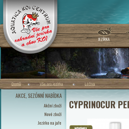
JEZÍRKA
Domů
Vše pro jezírka
Léčiva
AKCE, SEZÓNNÍ NABÍDKA
CYPRINOCUR PE
Akční zboží
Nové zboží
Jezírko na jaře