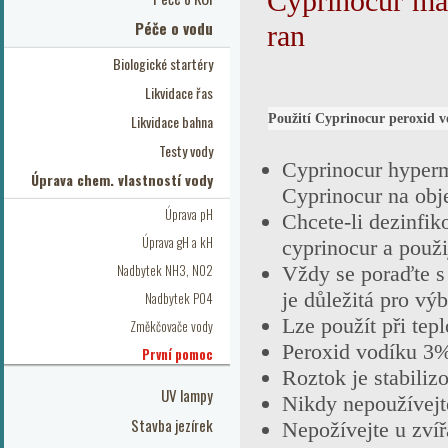
Cyprinocur man
Péče o vodu
ran
Biologické startéry
Likvidace řas
Použití Cyprinocur peroxid v
Likvidace bahna
Testy vody
Cyprinocur hyperm
Úprava chem. vlastností vody
Cyprinocur na obj
Úprava pH
Chcete-li dezinfik
Úprava gH a kH
cyprinocur a použij
Nadbytek NH3, NO2
Vždy se poraďte s
je důležitá pro vý
Nadbytek PO4
Lze použít při tep
Změkčovače vody
Peroxid vodíku 3
První pomoc
Roztok je stabili
UV lampy
Nikdy nepoužívejt
Stavba jezírek
Nepožívejte u zví