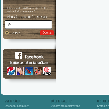
Chcete se dozvědět o nových KOI v
naší nabídce jako první?
PŘIHLAŠTE SE K ODBĚRU NOVINEK
RSS feed
Odeslat
VŠE K NÁKUPU:
DÁLE K NÁKUPU:
O SPOLE
Obchodní podmínky
Výhody pro registrované
Krátce z h