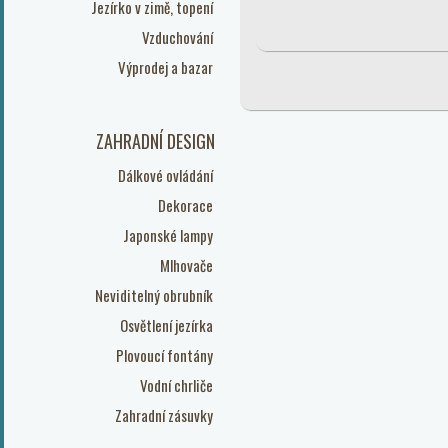
Jezírko v zimě, topení
Vzduchování
Výprodej a bazar
ZAHRADNÍ DESIGN
Dálkové ovládání
Dekorace
Japonské lampy
Mlhovače
Neviditelný obrubník
Osvětlení jezírka
Plovoucí fontány
Vodní chrliče
Zahradní zásuvky