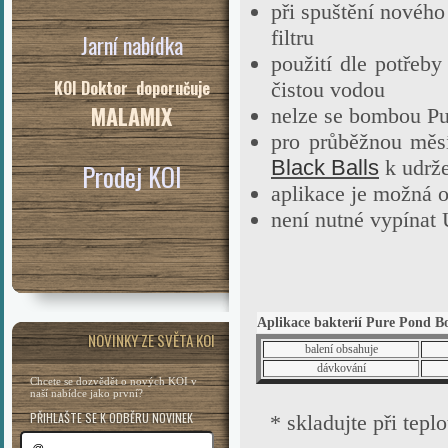
při spuštění nového
filtru
Jarní nabídka
použití dle potřeb
KOI Doktor doporučuje
čistou vodou
MALAMIX
nelze se bombou Pu
pro průběžnou měs
Black Balls
k udrže
Prodej KOI
aplikace je možná 
není nutné vypínat
Aplikace bakterií Pure Pond B
NOVINKY ZE SVĚTA KOI
balení obsahuje
dávkování
Chcete se dozvědět o nových KOI v
naší nabídce jako první?
PŘIHLAŠTE SE K ODBĚRU NOVINEK
* skladujte při tepl