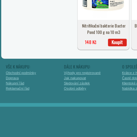
Nitrifikační bakterie Bacter
B
Pond 100 g na 10 m3
148 Kč
VŠE K NÁKUPU:
DÁLE K NÁKUPU:
O SPOLE
Obchodní podmínky
Výhody pro registrované
Krátce z h
Doprava
Jak nakupovat
Časté dot
Nákupní řád
Sledování zásilek
Klientské
Reklamační řád
Osobní odběry
Nabídka 