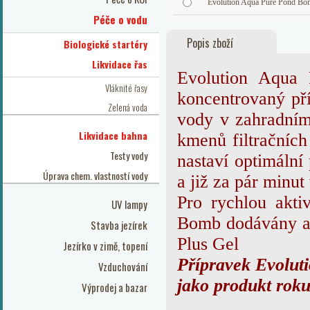
Evolution Aqua Pure Pond Bo
Péče o vodu
Popis zboží
Biologické startéry
Likvidace řas
Evolution Aqua 
Vláknité řasy
koncentrovaný pří
Zelená voda
vody v zahradním
Likvidace bahna
kmenů filtračních
Testy vody
nastaví optimální
Úprava chem. vlastností vody
a již za pár minut
Pro rychlou akti
UV lampy
Bomb dodávány a 
Stavba jezírek
Plus Gel
Jezírko v zimě, topení
Přípravek Evolut
Vzduchování
jako
produkt roku
Výprodej a bazar