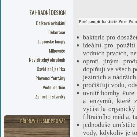
ZAHRADNÍ DESIGN
Proč koupit bakterie Pure Po
Dálkové ovládání
Dekorace
bakterie pro dosaže
Japonské lampy
ideální pro použit
Mlhovače
vodních prvcích, ne
Neviditelný obrubník
oproti jiným prod
doplňují ve všech p
Osvětlení jezírka
jezírcích a nádržích
Plovoucí fontány
pročišťují vodu, ods
Vodní chrliče
uvnitř bomby Pure 
Zahradní zásuvky
a enzymů, které z
vyčistila organický
filtračního média, t
PŘIPRAVILI JSME PRO VÁS
jednoduše umístěte
vody, kdykoliv je t