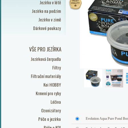
Jezírko v létě
Jezírko na podzim
Jezírko v zimě
Dárkové poukazy
VŠE PRO JEZÍRKA
Jezírková čerpadla
Filtry
Filtrační materiály
Koi HOBBY
Krmení pro ryby
Léčiva
Ozonizátory
Péče o jezírko
Evolution Aqua Pure Pond Bo
Péče o KOI