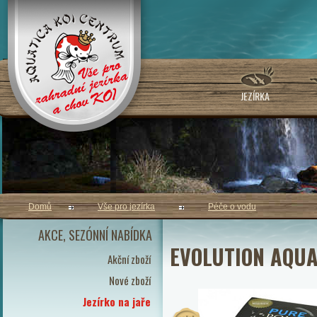
JEZÍRKA
Domů
Vše pro jezírka
Péče o vodu
AKCE, SEZÓNNÍ NABÍDKA
EVOLUTION AQUA
Akční zboží
Nové zboží
Jezírko na jaře