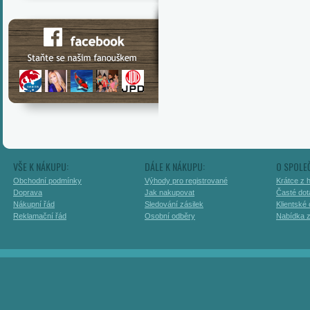
VŠE K NÁKUPU:
DÁLE K NÁKUPU:
O SPOLE
Obchodní podmínky
Výhody pro registrované
Krátce z h
Doprava
Jak nakupovat
Časté dot
Nákupní řád
Sledování zásilek
Klientské
Reklamační řád
Osobní odběry
Nabídka 