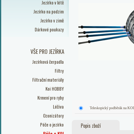
Jezírko v létě
Jezírko na podzim
Jezírko v zimě
Dárkové poukazy
VŠE PRO JEZÍRKA
Jezírková čerpadla
Filtry
Filtrační materiály
Koi HOBBY
Krmení pro ryby
Léčiva
Teleskopický podběrák na KO
Ozonizátory
Péče o jezírko
Popis zboží
Péče o KOI