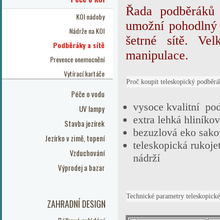
Řada podběráků 
KOI nádoby
umožní pohodlný 
Nádrže na KOI
šetrné sítě. V
Podběráky a sítě
manipulace.
Prevence onemocnění
Vytírací kartáče
Proč koupit teleskopický podbě
Péče o vodu
vysoce kvalitní po
UV lampy
extra lehká hliníko
Stavba jezírek
bezuzlová eko sako
Jezírko v zimě, topení
teleskopická rukoje
Vzduchování
nádrží
Výprodej a bazar
Technické parametry teleskopic
ZAHRADNÍ DESIGN