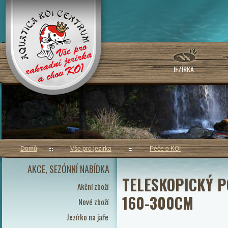
JEZÍRKA
Domů
Vše pro jezírka
Péče o KOI
AKCE, SEZÓNNÍ NABÍDKA
TELESKOPICKÝ P
Akční zboží
160-300CM
Nové zboží
Jezírko na jaře