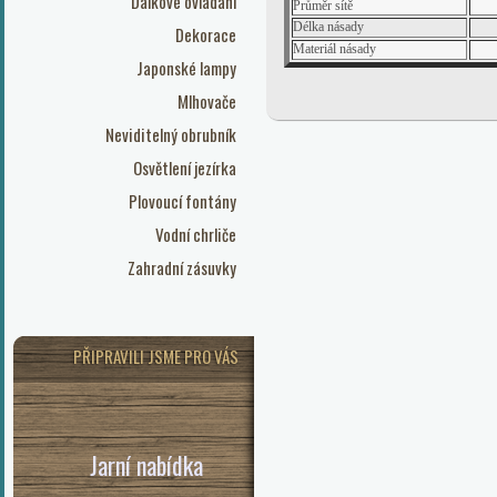
Dálkové ovládání
Průměr sítě
Délka násady
Dekorace
Materiál násady
Japonské lampy
Mlhovače
Neviditelný obrubník
Osvětlení jezírka
Plovoucí fontány
Vodní chrliče
Zahradní zásuvky
PŘIPRAVILI JSME PRO VÁS
Jarní nabídka