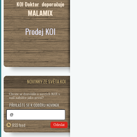
KOI Doktor doporučuje
MALAMIX
Prodej KOI
NOVINKY ZE SVĚTA KOI
Chcete se dozvědět o nových KOI v
naší nabídce jako první?
PŘIHLAŠTE SE K ODBĚRU NOVINEK
RSS feed
Odeslat