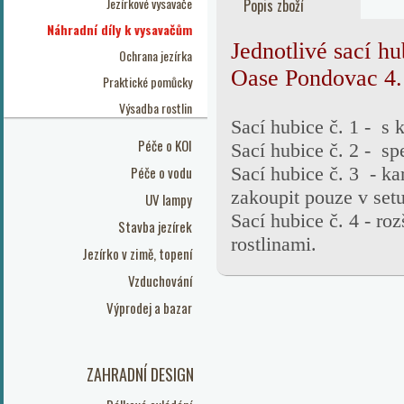
Jezírkové vysavače
Popis zboží
Náhradní díly k vysavačům
Jednotlivé sací h
Ochrana jezírka
Oase Pondovac 4.
Praktické pomůcky
Výsadba rostlin
Sací hubice č. 1 - s 
Péče o KOI
Sací hubice č. 2 - spe
Péče o vodu
Sací hubice č. 3 - ka
zakoupit pouze v set
UV lampy
Sací hubice č. 4 - ro
Stavba jezírek
rostlinami.
Jezírko v zimě, topení
Vzduchování
Výprodej a bazar
ZAHRADNÍ DESIGN