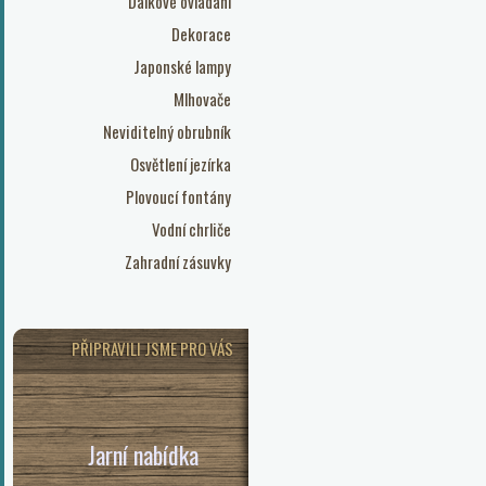
Dálkové ovládání
Dekorace
Japonské lampy
Mlhovače
Neviditelný obrubník
Osvětlení jezírka
Plovoucí fontány
Vodní chrliče
Zahradní zásuvky
PŘIPRAVILI JSME PRO VÁS
Jarní nabídka