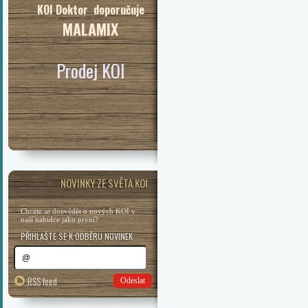
KOI Doktor doporučuje
MALAMIX
Prodej KOI
NOVINKY ZE SVĚTA KOI
Chcete se dozvědět o nových KOI v
naší nabídce jako první?
PŘIHLAŠTE SE K ODBĚRU NOVINEK
RSS feed
Odeslat