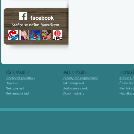
VŠE K NÁKUPU:
DÁLE K NÁKUPU:
O SPOLE
Obchodní podmínky
Výhody pro registrované
Krátce z h
Doprava
Jak nakupovat
Časté dot
Nákupní řád
Sledování zásilek
Klientské
Reklamační řád
Osobní odběry
Nabídka 