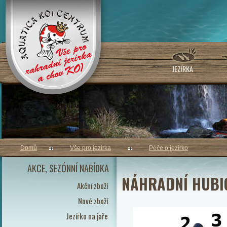
JEZÍRKA
Domů
Vše pro jezírka
Péče o jezírko
AKCE, SEZÓNNÍ NABÍDKA
NÁHRADNÍ HUBIC
Akční zboží
Nové zboží
Jezírko na jaře