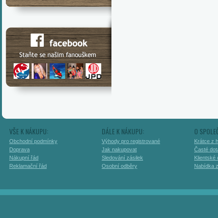
VŠE K NÁKUPU:
DÁLE K NÁKUPU:
O SPOLE
Obchodní podmínky
Výhody pro registrované
Krátce z h
Doprava
Jak nakupovat
Časté dot
Nákupní řád
Sledování zásilek
Klientské
Reklamační řád
Osobní odběry
Nabídka 