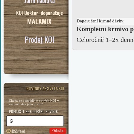
Jarní nabídka
KOI Doktor doporučuje
MALAMIX
Doporučení krmné dávky:
Kompletní krmivo p
Prodej KOI
Celoročně 1–2x denně 
NOVINKY ZE SVĚTA KOI
Chcete se dozvědět o nových KOI v
naší nabídce jako první?
PŘIHLAŠTE SE K ODBĚRU NOVINEK
RSS feed
Odeslat