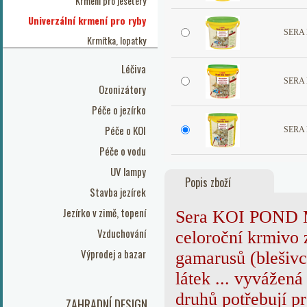
Krmení pro jesetery
Univerzální krmení pro ryby
SERA 
Krmítka, lopatky
Léčiva
SERA 
Ozonizátory
Péče o jezírko
Péče o KOI
SERA 
Péče o vodu
UV lampy
Popis zboží
Stavba jezírek
Jezírko v zimě, topení
Sera KOI POND M
Vzduchování
celoroční krmivo 
Výprodej a bazar
gamarusů (blešivc
látek ... vyvážen
druhů potřebují p
ZAHRADNÍ DESIGN