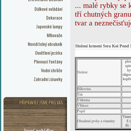
... malé rybky se
Dálkové ovládání
tří chutných granu
Dekorace
tvar a neznečisťu
Japonské lampy
Mlhovače
Neviditelný obrubník
Složení krmení Sera Koi Pond 
Osvětlení jezírka
Plovoucí fontány
pše
spir
Vodní chrliče
ky
Složení
oligos
Zahradní zásuvky
kopřiv
Bílkovina
Tuk
Vláknina
PŘIPRAVILI JSME PRO VÁS
Vlhkost
Popel
Vitam
Obsažené prvky a vitamíny
E (
B
1
2