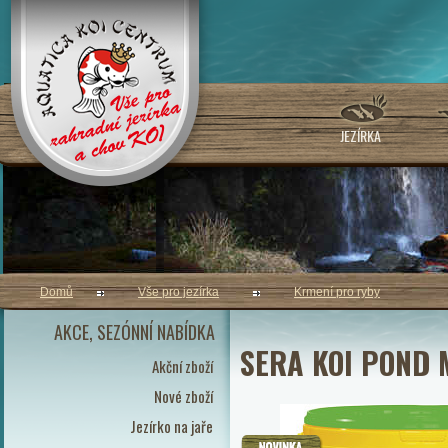
JEZÍRKA
Domů
Vše pro jezírka
Krmení pro ryby
AKCE, SEZÓNNÍ NABÍDKA
SERA KOI POND 
Akční zboží
Nové zboží
Jezírko na jaře