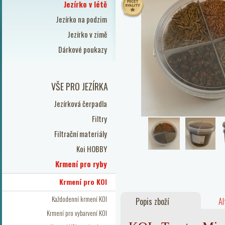
Jezírko v létě
Jezírko na podzim
Jezírko v zimě
Dárkové poukazy
VŠE PRO JEZÍRKA
Jezírková čerpadla
Filtry
Filtrační materiály
Koi HOBBY
Krmení pro ryby
Krmení pro KOI
Každodenní krmení KOI
Popis zboží
Al
Krmení pro vybarvení KOI