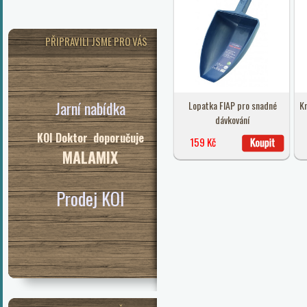
PŘIPRAVILI JSME PRO VÁS
Jarní nabídka
Lopatka FIAP pro snadné
Kr
dávkování
KOI Doktor doporučuje
159 Kč
MALAMIX
Prodej KOI