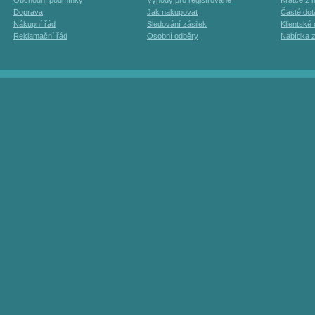
Obchodní podmínky
Výhody pro registrované
Krátce z h
Doprava
Jak nakupovat
Časté dot
Nákupní řád
Sledování zásilek
Klientské
Reklamační řád
Osobní odběry
Nabídka 