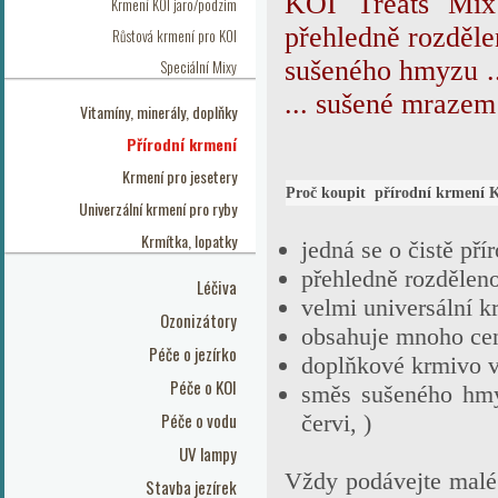
KOI Treats Mix 
Krmení KOI jaro/podzim
přehledně rozdělen
Růstová krmení pro KOI
sušeného hmyzu .
Speciální Mixy
... sušené mrazem
Vitamíny, minerály, doplňky
Přírodní krmení
Krmení pro jesetery
Proč koupit přírodní krmení K
Univerzální krmení pro ryby
Krmítka, lopatky
jedná se o čistě pří
přehledně rozdělen
Léčiva
velmi universální k
Ozonizátory
obsahuje mnoho cen
Péče o jezírko
doplňkové krmivo vh
Péče o KOI
směs sušeného hmy
Péče o vodu
červi, )
UV lampy
Vždy podávejte malé p
Stavba jezírek