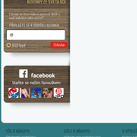
NOVINKY ZE SVĚTA KOI
Chcete se dozvědět o nových KOI v
naší nabídce jako první?
PŘIHLAŠTE SE K ODBĚRU NOVINEK
RSS feed
Odeslat
VŠE K NÁKUPU:
DÁLE K NÁKUPU:
O SPOLE