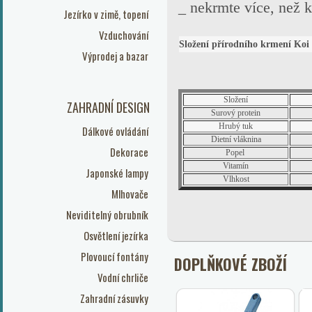
_ nekrmte více, než k
Jezírko v zimě, topení
Vzduchování
Složení přírodního krmení Koi
Výprodej a bazar
Složení
ZAHRADNÍ DESIGN
Surový protein
Hrubý tuk
Dálkové ovládání
Dietní vláknina
Dekorace
Popel
Vitamín
Japonské lampy
Vlhkost
Mlhovače
Neviditelný obrubník
Osvětlení jezírka
Plovoucí fontány
DOPLŇKOVÉ ZBOŽÍ
Vodní chrliče
Zahradní zásuvky