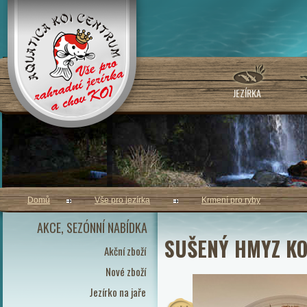
JEZÍRKA
Domů
Vše pro jezírka
Krmení pro ryby
AKCE, SEZÓNNÍ NABÍDKA
SUŠENÝ HMYZ KO
Akční zboží
Nové zboží
Jezírko na jaře