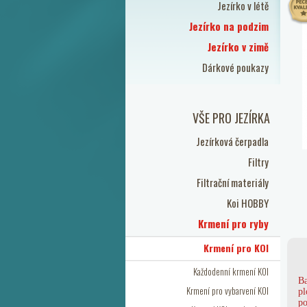
Jezírko v létě
Jezírko na podzim
Jezírko v zimě
Dárkové poukazy
VŠE PRO JEZÍRKA
Jezírková čerpadla
Filtry
Filtrační materiály
Koi HOBBY
Krmení pro ryby
Krmení pro KOI
Každodenní krmení KOI
Ba
Krmení pro vybarvení KOI
pl
po