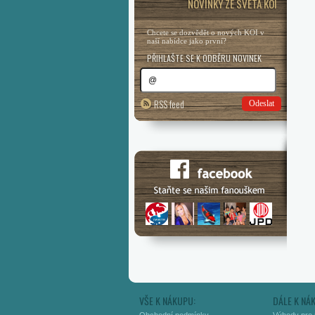
NOVINKY ZE SVĚTA KOI
Chcete se dozvědět o nových KOI v
naší nabídce jako první?
PŘIHLAŠTE SE K ODBĚRU NOVINEK
RSS feed
Odeslat
VŠE K NÁKUPU:
DÁLE K NÁ