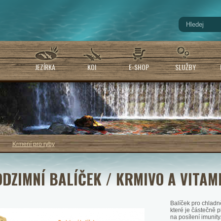
JEZÍRKA
KOI
E-SHOP
SLUŽBY
Krmení pro ryby
DZIMNÍ BALÍČEK / KRMIVO A VITAM
Balíček pro chladn
které je částečně p
na posílení imunity