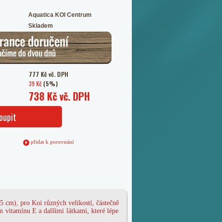
Aquatica KOI Centrum
Skladem
777 Kč vč. DPH
39 Kč
(5%)
738 Kč vč. DPH
oupit
přidat k porovnání
,5 cm), pro Koi různých velikostí, částečně
vitamínu E a dalšími látkami, které lépe