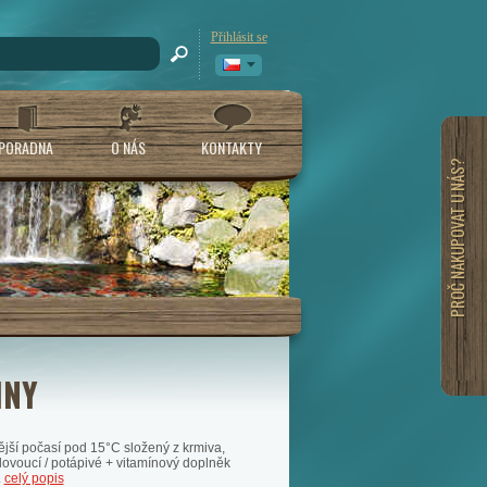
Přihlásit se
PORADNA
O NÁS
KONTAKTY
PROČ NAKUPOVAT U NÁS?
INY
ější počasí pod 15°C složený z krmiva,
lovoucí / potápivé + vitamínový doplněk
.
celý popis