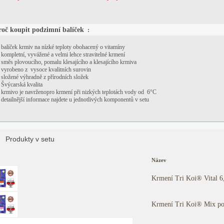
roč koupit podzimní balíček
:
balíček krmiv na nízké teploty obohacený o vitamíny
kompletní, vyvážené a velmi lehce stravitelné krmení
směs plovoucího, pomalu klesajícího a klesajícího krmiva
vyrobeno z vysoce kvalitních surovin
složené výhradně z přírodních složek
Švýcarská kvalita
krmivo je navrženopro krmení při nizkých teplotách vody od 6°C
detailnější informace najdete u jednotlivých komponentů v setu
Produkty v setu
Název
Krmení Tri Koi® Vital 6
Krmení Tri Koi® Mix po