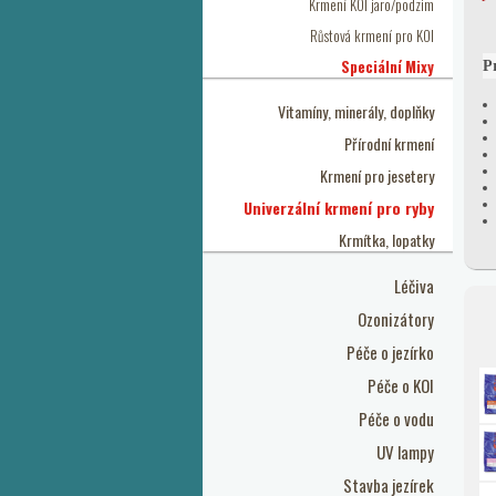
Krmení KOI jaro/podzim
Růstová krmení pro KOI
Speciální Mixy
P
Vitamíny, minerály, doplňky
Přírodní krmení
Krmení pro jesetery
Univerzální krmení pro ryby
Krmítka, lopatky
Léčiva
Ozonizátory
Péče o jezírko
Péče o KOI
Péče o vodu
UV lampy
Stavba jezírek