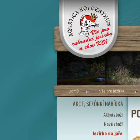
Domů
Vše pro jezírka
AKCE, SEZÓNNÍ NABÍDKA
PO
Akční zboží
Nové zboží
Jezírko na jaře