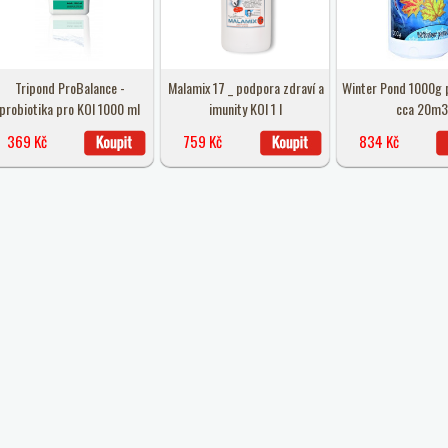
Tripond ProBalance -
Malamix 17 _ podpora zdraví a
Winter Pond 1000g p
probiotika pro KOI 1000 ml
imunity KOI 1 l
cca 20m3
369 Kč
759 Kč
834 Kč