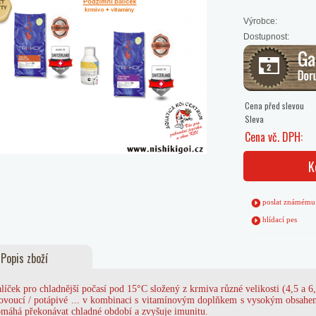
Výrobce:
Dostupnost:
Cena před slevou
Sleva
Cena vč. DPH:
K
poslat známému
hlídací pes
Popis zboží
líček pro chladnější počasí pod 15°C složený z krmiva různé velikosti (4,5 a 6
ovoucí / potápivé ... v kombinaci s vitamínovým doplňkem s vysokým obsahem 
máhá překonávat chladné období a zvyšuje imunitu.