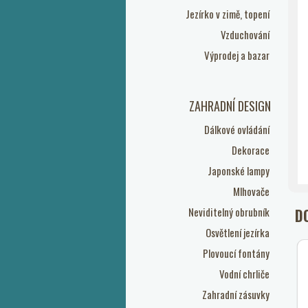
Jezírko v zimě, topení
Vzduchování
Výprodej a bazar
ZAHRADNÍ DESIGN
Dálkové ovládání
Dekorace
Japonské lampy
Mlhovače
Neviditelný obrubník
D
Osvětlení jezírka
Plovoucí fontány
Vodní chrliče
Zahradní zásuvky