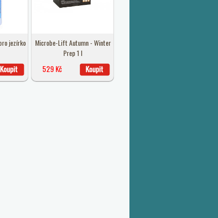
ro jezírko
Microbe-Lift Autumn - Winter
Prep 1 l
529 Kč