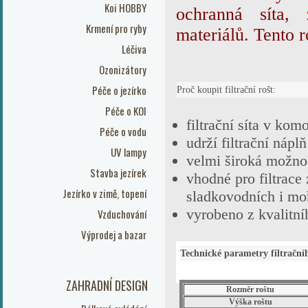
Koi HOBBY
ochranná síta, 
Krmení pro ryby
materiálů. Tento r
Léčiva
Ozonizátory
Péče o jezírko
Proč koupit filtrační rošt:
Péče o KOI
filtrační síta v kom
Péče o vodu
udrží filtrační nápl
UV lampy
velmi široká možnos
Stavba jezírek
vhodné pro filtrace 
Jezírko v zimě, topení
sladkovodních i mo
vyrobeno z kvalitní
Vzduchování
Výprodej a bazar
Technické parametry filtrační
ZAHRADNÍ DESIGN
Rozměr roštu
Výška roštu