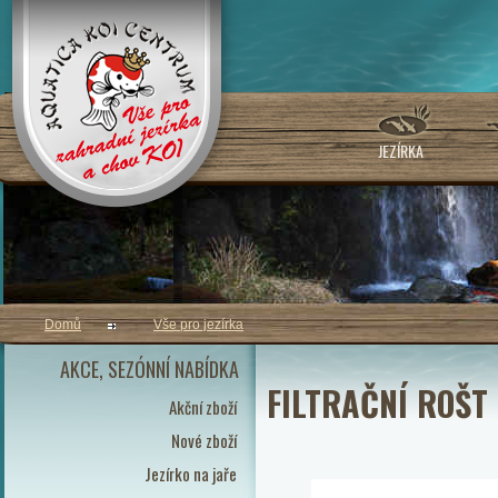
JEZÍRKA
Domů
Vše pro jezírka
AKCE, SEZÓNNÍ NABÍDKA
FILTRAČNÍ ROŠT 
Akční zboží
Nové zboží
Jezírko na jaře