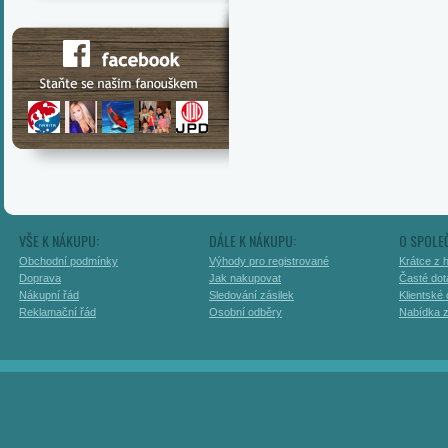
VŠE K NÁKUPU:
DÁLE K NÁKUPU:
O SPOLE
Obchodní podmínky
Výhody pro registrované
Krátce z h
Doprava
Jak nakupovat
Časté dot
Nákupní řád
Sledování zásilek
Klientské
Reklamační řád
Osobní odběry
Nabídka 