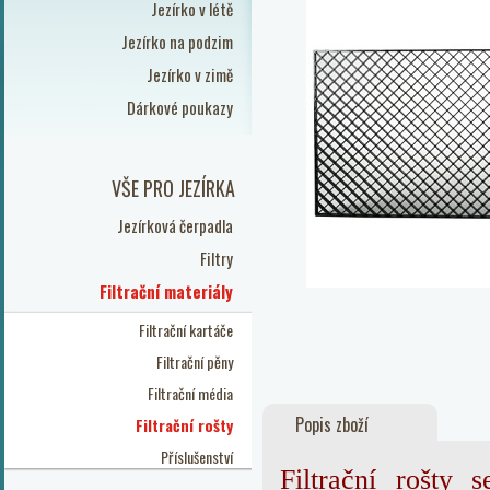
Jezírko v létě
Jezírko na podzim
Jezírko v zimě
Dárkové poukazy
VŠE PRO JEZÍRKA
Jezírková čerpadla
Filtry
Filtrační materiály
Filtrační kartáče
Filtrační pěny
Filtrační média
Popis zboží
Filtrační rošty
Příslušenství
Filtrační rošty 