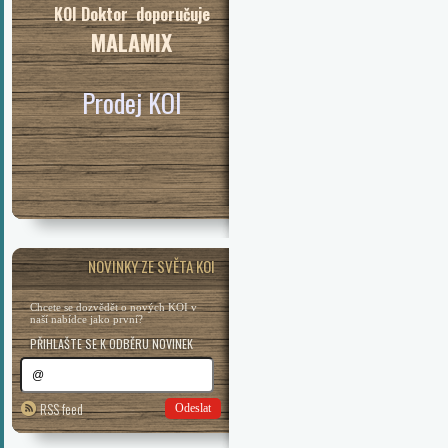
KOI Doktor doporučuje
MALAMIX
Prodej KOI
NOVINKY ZE SVĚTA KOI
Chcete se dozvědět o nových KOI v
naší nabídce jako první?
PŘIHLAŠTE SE K ODBĚRU NOVINEK
RSS feed
Odeslat