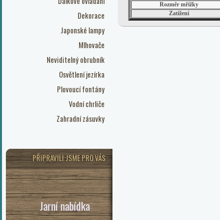
Dálkové ovládání
Rozměr mřížky
Dekorace
Zatížení
Japonské lampy
Mlhovače
Neviditelný obrubník
Osvětlení jezírka
Plovoucí fontány
Vodní chrliče
Zahradní zásuvky
PŘIPRAVILI JSME PRO VÁS
Jarní nabídka