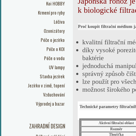
Japonská rohož je
Koi HOBBY
k biologické filtra
Krmení pro ryby
Léčiva
Proč koupit filtrační médium 
Ozonizátory
Péče o jezírko
kvalitní filtrační m
Péče o KOI
díky vysoké porezit
baktérie
Péče o vodu
jednoduchá manipul
UV lampy
správný způsob čišt
Stavba jezírek
lze použít pro všec
Jezírko v zimě, topení
možnost širokého pou
Vzduchování
Výprodej a bazar
Technické parametry filtrační
Aktivní filtrační oblast
ZAHRADNÍ DESIGN
Rozměr
Tloušťka