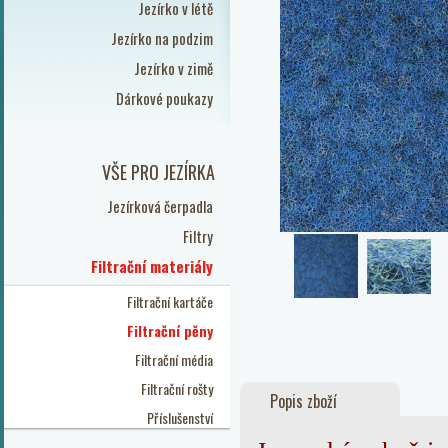
Jezírko v létě
Jezírko na podzim
Jezírko v zimě
Dárkové poukazy
VŠE PRO JEZÍRKA
Jezírková čerpadla
Filtry
Filtrační materiály
Filtrační kartáče
Filtrační pěny
Filtrační média
Filtrační rošty
Popis zboží
Příslušenství