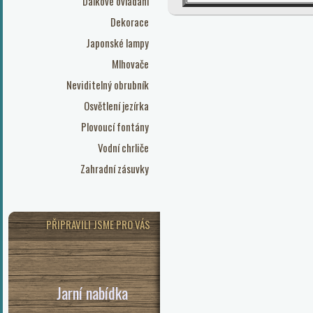
Dálkové ovládání
Dekorace
Japonské lampy
Mlhovače
Neviditelný obrubník
Osvětlení jezírka
Plovoucí fontány
Vodní chrliče
Zahradní zásuvky
PŘIPRAVILI JSME PRO VÁS
Jarní nabídka