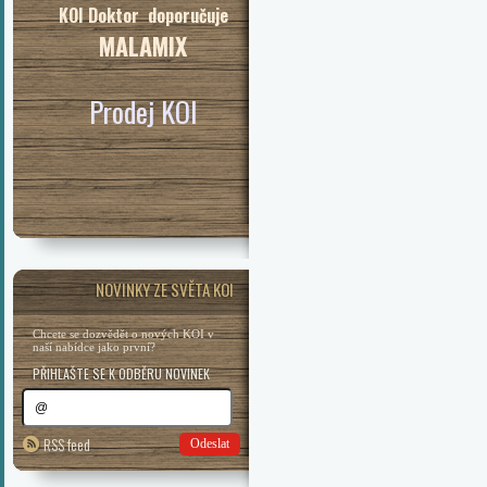
KOI Doktor doporučuje
MALAMIX
Prodej KOI
NOVINKY ZE SVĚTA KOI
Chcete se dozvědět o nových KOI v
naší nabídce jako první?
PŘIHLAŠTE SE K ODBĚRU NOVINEK
RSS feed
Odeslat