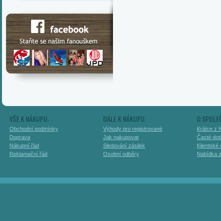
VŠE K NÁKUPU:
DÁLE K NÁKUPU:
O SPOLE
Obchodní podmínky
Výhody pro registrované
Krátce z h
Doprava
Jak nakupovat
Časté dot
Nákupní řád
Sledování zásilek
Klientské
Reklamační řád
Osobní odběry
Nabídka 