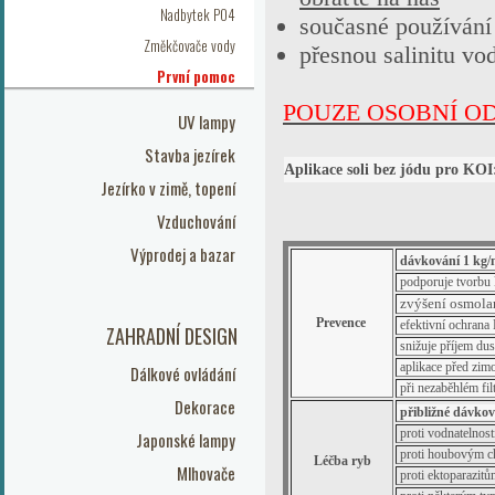
Nadbytek PO4
současné používání 
Změkčovače vody
přesnou salinitu vo
První pomoc
POUZE OSOBNÍ OD
UV lampy
Stavba jezírek
Aplikace soli bez jódu pro KOI
Jezírko v zimě, topení
Vzduchování
Výprodej a bazar
dávkování 1 kg
p
od
poruje tvorbu 
zvýšení osmolar
Prevence
efektivní ochrana
ZAHRADNÍ DESIGN
snižuje příjem dus
aplikace před zimo
Dálkové ovládání
při nezaběhlém fi
Dekorace
přibližné dávko
proti vodnatelnost
Japonské lampy
proti houbovým 
Léčba ryb
Mlhovače
proti ektoparazit