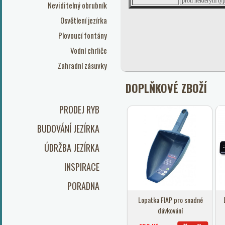
proti některým typ
Neviditelný obrubník
Osvětlení jezírka
Plovoucí fontány
Vodní chrliče
Zahradní zásuvky
DOPLŇKOVÉ ZBOŽÍ
PRODEJ RYB
BUDOVÁNÍ JEZÍRKA
ÚDRŽBA JEZÍRKA
INSPIRACE
PORADNA
Lopatka FIAP pro snadné
dávkování