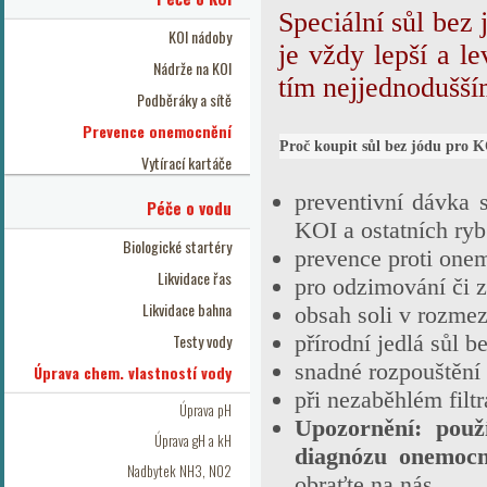
Speciální sůl bez
KOI nádoby
je vždy lepší a l
Nádrže na KOI
tím nejjednodušš
Podběráky a sítě
Prevence onemocnění
Proč koupit sůl bez jódu pro K
Vytírací kartáče
preventivní dávka 
Péče o vodu
KOI a ostatních ryb
Biologické startéry
prevence proti onem
Likvidace řas
pro odzimování či z
Likvidace bahna
obsah soli v rozmez
Testy vody
přírodní jedlá sůl 
snadné rozpouštění
Úprava chem. vlastností vody
při nezaběhlém filt
Úprava pH
Upozornění: použ
Úprava gH a kH
diagnózu onemocně
Nadbytek NH3, NO2
obraťte na nás