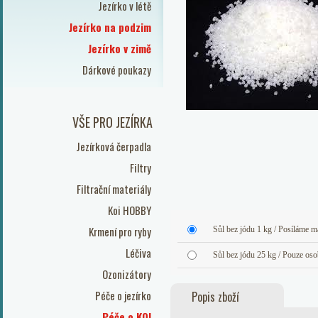
Jezírko v létě
Jezírko na podzim
Jezírko v zimě
Dárkové poukazy
VŠE PRO JEZÍRKA
Jezírková čerpadla
Filtry
Filtrační materiály
Koi HOBBY
Krmení pro ryby
Sůl bez jódu 1 kg / Posíláme m
Léčiva
Sůl bez jódu 25 kg / Pouze oso
Ozonizátory
Péče o jezírko
Popis zboží
Péče o KOI