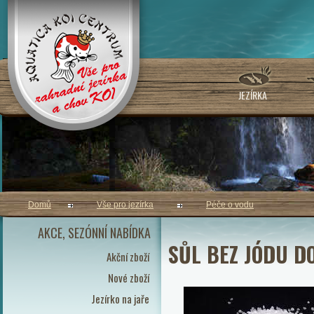
JEZÍRKA
Domů
Vše pro jezírka
Péče o vodu
AKCE, SEZÓNNÍ NABÍDKA
SŮL BEZ JÓDU DO
Akční zboží
Nové zboží
Jezírko na jaře