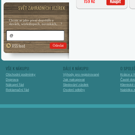
159 Kč
SVĚT ZAHRADNÍCH JEZÍREK
Chcete se jako první dozvědět o
slevách, workshopech, novinkách,…?
RSS feed
Odeslat
VŠE K NÁKUPU:
DÁLE K NÁKUPU:
O SPOLE
Obchodní podmínky
Výhody pro registrované
Krátce z h
Doprava
Jak nakupovat
Časté dot
Nákupní řád
Sledování zásilek
Klientské
Reklamační řád
Osobní odběry
Nabídka 