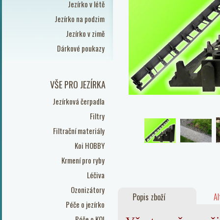
Jezírko v létě
Jezírko na podzim
Jezírko v zimě
Dárkové poukazy
VŠE PRO JEZÍRKA
Jezírková čerpadla
Filtry
Filtrační materiály
Koi HOBBY
Krmení pro ryby
Léčiva
Ozonizátory
Popis zboží
Al
Péče o jezírko
Péče o KOI