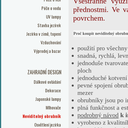
Všestranně využi
Péče o vodu
přednostmi. Ve v
UV lampy
povrchem.
Stavba jezírek
Jezírko v zimě, topení
Proč koupit neviditelný obrubn
Vzduchování
použití pro všechn
Výprodej a bazar
snadná, rychlá, lev
jednoduše tvarovate
ploch
ZAHRADNÍ DESIGN
jednoduché kotvení
Dálkové ovládání
pevné spojení obru
Dekorace
mezer
Japonské lampy
obrubníky jsou po 
plná funkčnost a est
Mlhovače
podrobný návod
k i
Neviditelný obrubník
vyrobeno z kvalitní
Osvětlení jezírka