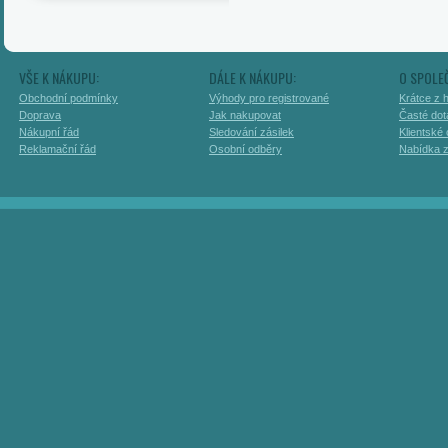
VŠE K NÁKUPU:
DÁLE K NÁKUPU:
O SPOLE
Obchodní podmínky
Výhody pro registrované
Krátce z h
Doprava
Jak nakupovat
Časté dot
Nákupní řád
Sledování zásilek
Klientské
Reklamační řád
Osobní odběry
Nabídka 