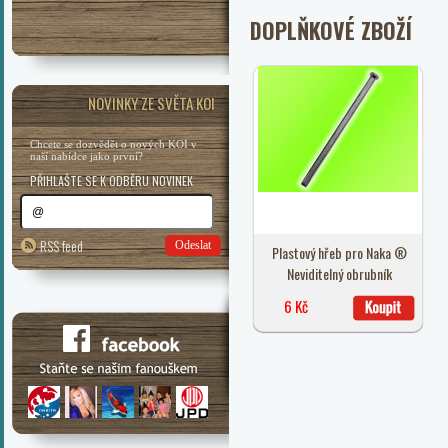
DOPLŇKOVÉ ZBOŽÍ
NOVINKY ZE SVĚTA KOI
Chcete se dozvědět o nových KOI v
naší nabídce jako první?
PŘIHLAŠTE SE K ODBĚRU NOVINEK
RSS feed
Odeslat
Plastový hřeb pro Naka ®
Neviditelný obrubník
6 Kč