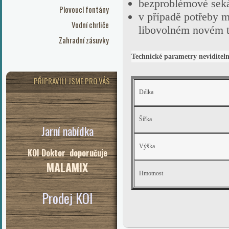
bezproblémové sekán
Plovoucí fontány
v případě potřeby 
Vodní chrliče
libovolném novém 
Zahradní zásuvky
Technické parametry neviditel
PŘIPRAVILI JSME PRO VÁS
Délka
Šířka
Jarní nabídka
Výška
KOI Doktor doporučuje
MALAMIX
Hmotnost
Prodej KOI