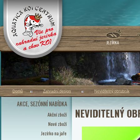
JEZÍRKA
Domů
Zahradní design
Neviditelný obrubník
AKCE, SEZÓNNÍ NABÍDKA
NEVIDITELNÝ O
Akční zboží
Nové zboží
Jezírko na jaře